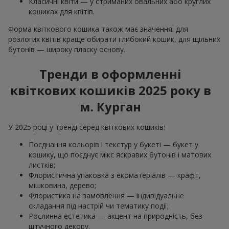
Класичні квіти — у стриманих овальних або круглих
кошиках для квітів.
Форма квіткового кошика також має значення: для
розлогих квітів краще обирати глибокий кошик, для щільних
бутонів — широку пласку основу.
Тренди в оформленні
квіткових кошиків 2025 року в
м. Курган
У 2025 році у тренді серед квіткових кошиків:
Поєднання кольорів і текстур у букеті — букет у
кошику, що поєднує мікс яскравих бутонів і матових
листків;
Флористична упаковка з екоматеріалів — крафт,
мішковина, дерево;
Флористика на замовлення — індивідуальне
складання під настрій чи тематику події;
Рослинна естетика — акцент на природність, без
штучного декору.