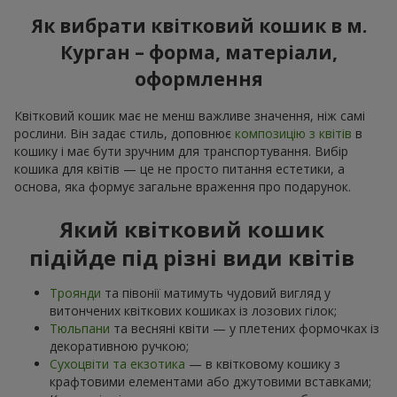
Як вибрати квітковий кошик в м.
Курган – форма, матеріали,
оформлення
Квітковий кошик має не менш важливе значення, ніж самі
рослини. Він задає стиль, доповнює
композицію з квітів
в
кошику і має бути зручним для транспортування. Вибір
кошика для квітів — це не просто питання естетики, а
основа, яка формує загальне враження про подарунок.
Який квітковий кошик
підійде під різні види квітів
Троянди
та півонії матимуть чудовий вигляд у
витончених квіткових кошиках із лозових гілок;
Тюльпани
та весняні квіти — у плетених формочках із
декоративною ручкою;
Сухоцвіти та екзотика
— в квітковому кошику з
крафтовими елементами або джутовими вставками;