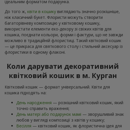
ідеальним форматом подарунка.
До того ж,
квіти в кошику
виглядають значно розкішніше,
ніж класичний букет. Флористи можуть створити
багаторівневу композицію у квітковому кошику,
використати елементи еко-декору зі свіжих квітів для
кошика, поєднати кольори, форми і фактури, що не завжди
можливо в традиційній флористиці. Такий квітковий кошик
— це прикраса для святкового столу і стильний аксесуар із
флористики в одному флаконі.
Коли дарувати декоративний
квітковий кошик в м. Курган
Квітковий кошик — формат універсальний. Квіти для
кошика підходять на:
День народження
— розкішний квітковий кошик, який
точно справить враження;
День матері або подарунок мамі
— зворушливий знак
любов у вигляді композиції з квітів у кошику;
Весілля
— квітковий кошик, як флористична ідея для