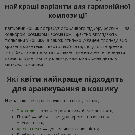
найкращі варіанти для гармонійної
композиції
Квітковий кошик потребує особливого підбору рослин — за
кольором, розміром і ароматом. Ефектно виглядають
тюльпани у кошику, а також стильно укладені троянди або
зрізані хризантеми. І варто пам’ятати, що для створення
потрібного настрою та послання, яке ви хочете передати
даруючи букет квітів у кошику, важлива кожна деталь
квіткового кошика.
Які квіти найкраще підходять
для аранжування в кошику
Найчастіше використовуються квіти у кошику:
Троянди
— класика романтики й елегантності;
Півонії — об’єм, текстура, ароматна квіткова
елегантність;
Хризантеми
— довговічність і пишність;
Гербери — яскравий акцент;