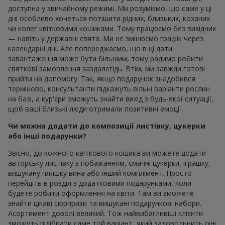
доступна у звичайному режимі. Ми розуміємо, що саме у ці
дні особливо хочеться потішити рідних, близьких, коханих
чи колег квітковими кошиками. Тому працюємо без вихідних
— навіть у державні свята. Ми не змінюємо графік через
календарні дні. Але попереджаємо, що в ці дати
завантаження може бути більшим, тому радимо робити
святкові замовлення заздалегідь. Втім, ми завжди готові
прийти на допомогу. Так, якщо подарунок знадобився
терміново, консультанти підкажуть вільні варіанти рослин
на базі, а кур'єри зможуть знайти вихід з будь-якої ситуації,
щоб ваші близькі люди отримали позитивні емоції.
Чи можна додати до композиції листівку, цукерки
або інші подарунки?
Звісно, до кожного квіткового кошика ви можете додати
авторську листівку з побажанням, смачні цукерки, іграшку,
вишукану пляшку вина або інший комплімент. Просто
перейдіть в розділ з додатковими подарунками, коли
будете робити оформлення на квіти. Там ви зможете
знайти цікаві сюрпризи та вишукані подарункові набори.
Асортимент доволі великий. Тож найвибагливіші клієнти
зможуть підібрати саме той варіант, який задовольнить їхні