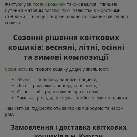
Фактури у
квіткових кошиках
також важливі: глянцеві
бутони з матовим листям, пухкі пелюстки з жорсткими
стеблами — все це створює баланс та гармонію квітів для
кошика.
Сезонні рішення квіткових
кошиків: весняні, літні, осінні
та зимові композиції
Сезонність
квіткового кошику додає унікальності:
Весна —
тюльпани
, нарциси, гіацинти;
Літо — ромашки, лаванда, соняшники;
Осінь — айстри, жоржини,
хризантеми
;
Зима —
троянди
,
гіпсофіла
, хвойні елементи, шишки.
Такі квіткові підкреслюють зв’язок із природою та часом
року.
Замовлення і доставка квіткових
кошиків в м. Курган