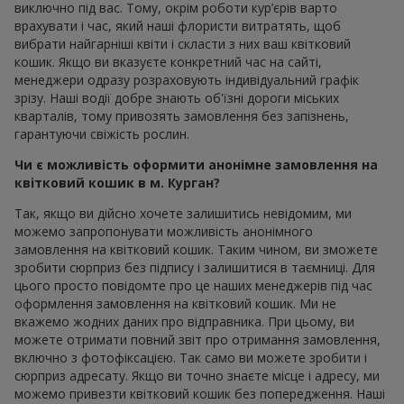
виключно під вас. Тому, окрім роботи кур’єрів варто
врахувати і час, який наші флористи витратять, щоб
вибрати найгарніші квіти і скласти з них ваш квітковий
кошик. Якщо ви вказуєте конкретний час на сайті,
менеджери одразу розраховують індивідуальний графік
зрізу. Наші водії добре знають об'їзні дороги міських
кварталів, тому привозять замовлення без запізнень,
гарантуючи свіжість рослин.
Чи є можливість оформити анонімне замовлення на
квітковий кошик в м. Курган?
Так, якщо ви дійсно хочете залишитись невідомим, ми
можемо запропонувати можливість анонімного
замовлення на квітковий кошик. Таким чином, ви зможете
зробити сюрприз без підпису і залишитися в таємниці. Для
цього просто повідомте про це наших менеджерів під час
оформлення замовлення на квітковий кошик. Ми не
вкажемо жодних даних про відправника. При цьому, ви
можете отримати повний звіт про отримання замовлення,
включно з фотофіксацією. Так само ви можете зробити і
сюрприз адресату. Якщо ви точно знаєте місце і адресу, ми
можемо привезти квітковий кошик без попередження. Наші