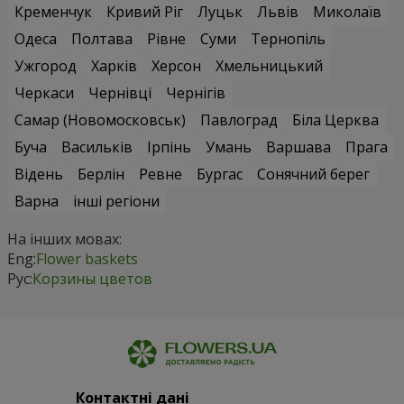
Кременчук
Кривий Ріг
Луцьк
Львів
Миколаїв
Одеса
Полтава
Рівне
Суми
Тернопіль
Ужгород
Харків
Херсон
Хмельницький
Черкаси
Чернівці
Чернігів
Самар (Новомосковськ)
Павлоград
Біла Церква
Буча
Васильків
Ірпінь
Умань
Варшава
Прага
Відень
Берлін
Ревне
Бургас
Сонячний берег
Варна
інші регіони
На інших мовах:
Eng:
Flower baskets
Рус:
Корзины цветов
Контактні дані