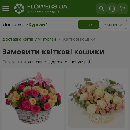
Доставка в
Курган
?
Так
Змінити
Доставка в
Курган
|
безкоштовно
Доставка квітів у м. Курган
> Квіткові кошики
Замовити квіткові кошики
Сортування:
дешевше
дорожче
популярні