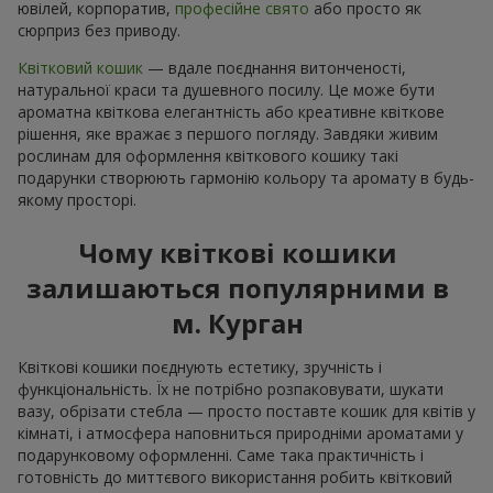
ювілей, корпоратив,
професійне свято
або просто як
сюрприз без приводу.
Квітковий кошик
— вдале поєднання витонченості,
натуральної краси та душевного посилу. Це може бути
ароматна квіткова елегантність або креативне квіткове
рішення, яке вражає з першого погляду. Завдяки живим
рослинам для оформлення квіткового кошику такі
подарунки створюють гармонію кольору та аромату в будь-
якому просторі.
Чому квіткові кошики
залишаються популярними в
м. Курган
Квіткові кошики поєднують естетику, зручність і
функціональність. Їх не потрібно розпаковувати, шукати
вазу, обрізати стебла — просто поставте кошик для квітів у
кімнаті, і атмосфера наповниться природніми ароматами у
подарунковому оформленні. Саме така практичність і
готовність до миттєвого використання робить квітковий