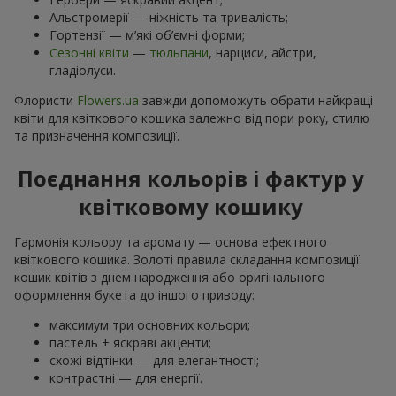
Альстромерії — ніжність та тривалість;
Гортензії — м’які об’ємні форми;
Сезонні квіти
—
тюльпани
, нарциси, айстри,
гладіолуси.
Флористи
Flowers.ua
завжди допоможуть обрати найкращі
квіти для квіткового кошика залежно від пори року, стилю
та призначення композиції.
Поєднання кольорів і фактур у
квітковому кошику
Гармонія кольору та аромату — основа ефектного
квіткового кошика. Золоті правила складання композиції
кошик квітів з днем ​​народження або оригінального
оформлення букета до іншого приводу:
максимум три основних кольори;
пастель + яскраві акценти;
схожі відтінки — для елегантності;
контрастні — для енергії.