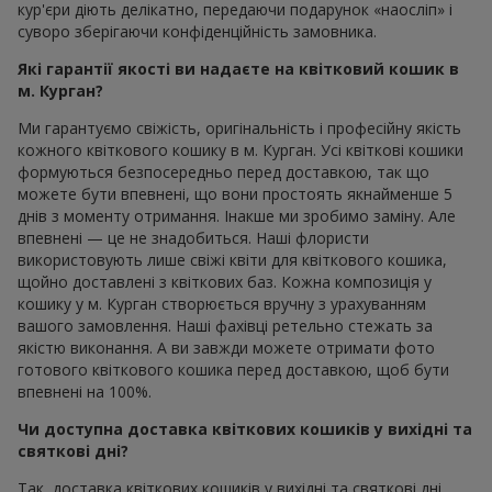
кур'єри діють делікатно, передаючи подарунок «наосліп» і
суворо зберігаючи конфіденційність замовника.
Які гарантії якості ви надаєте на квітковий кошик в
м. Курган?
Ми гарантуємо свіжість, оригінальність і професійну якість
кожного квіткового кошику в м. Курган. Усі квіткові кошики
формуються безпосередньо перед доставкою, так що
можете бути впевнені, що вони простоять якнайменше 5
днів з моменту отримання. Інакше ми зробимо заміну. Але
впевнені — це не знадобиться. Наші флористи
використовують лише свіжі квіти для квіткового кошика,
щойно доставлені з квіткових баз. Кожна композиція у
кошику у м. Курган створюється вручну з урахуванням
вашого замовлення. Наші фахівці ретельно стежать за
якістю виконання. А ви завжди можете отримати фото
готового квіткового кошика перед доставкою, щоб бути
впевнені на 100%.
Чи доступна доставка квіткових кошиків у вихідні та
святкові дні?
Так, доставка квіткових кошиків у вихідні та святкові дні