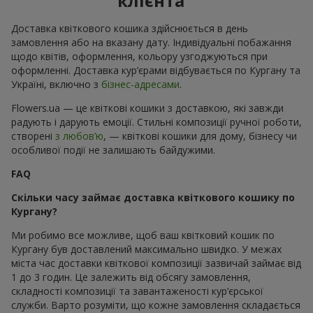
клієнта
Доставка квіткового кошика здійснюється в день
замовлення або на вказану дату. Індивідуальні побажання
щодо квітів, оформлення, кольору узгоджуються при
оформленні. Доставка кур’єрами відбувається по Кургану та
Україні, включно з
бізнес-адресами
.
Flowers.ua — це квіткові кошики з доставкою, які завжди
радують і дарують емоції. Стильні композиції ручної роботи,
створені
з любов’ю
, — квіткові кошики для дому, бізнесу чи
особливої події не залишають байдужими.
FAQ
Скільки часу займає доставка квіткового кошику по
Кургану?
Ми робимо все можливе, щоб ваш квітковий кошик по
Кургану був доставлений максимально швидко. У межах
міста час доставки квіткової композиції зазвичай займає від
1 до 3 годин. Це залежить від обсягу замовлення,
складності композиції та завантаженості кур’єрської
служби. Варто розуміти, що кожне замовлення складається