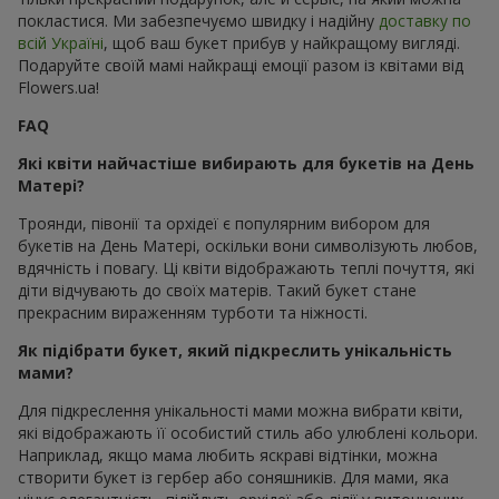
покластися. Ми забезпечуємо швидку і надійну
доставку по
всій Україні
, щоб ваш букет прибув у найкращому вигляді.
Подаруйте своїй мамі найкращі емоції разом із квітами від
Flowers.ua!
FAQ
Які квіти найчастіше вибирають для букетів на День
Матері?
Троянди, півонії та орхідеї є популярним вибором для
букетів на День Матері, оскільки вони символізують любов,
вдячність і повагу. Ці квіти відображають теплі почуття, які
діти відчувають до своїх матерів. Такий букет стане
прекрасним вираженням турботи та ніжності.
Як підібрати букет, який підкреслить унікальність
мами?
Для підкреслення унікальності мами можна вибрати квіти,
які відображають її особистий стиль або улюблені кольори.
Наприклад, якщо мама любить яскраві відтінки, можна
створити букет із гербер або соняшників. Для мами, яка