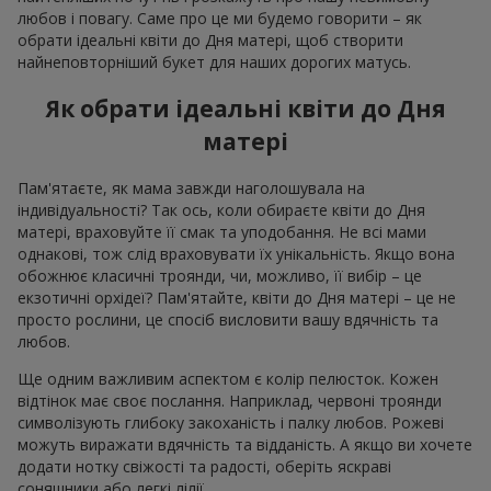
любов і повагу. Саме про це ми будемо говорити – як
обрати ідеальні квіти до Дня матері, щоб створити
найнеповторніший букет для наших дорогих матусь.
Як обрати ідеальні квіти до Дня
матері
Пам'ятаєте, як мама завжди наголошувала на
індивідуальності? Так ось, коли обираєте квіти до Дня
матері, враховуйте її смак та уподобання. Не всі мами
однакові, тож слід враховувати їх унікальність. Якщо вона
обожнює класичні троянди, чи, можливо, її вибір – це
екзотичні орхідеї? Пам'ятайте, квіти до Дня матері – це не
просто рослини, це спосіб висловити вашу вдячність та
любов.
Ще одним важливим аспектом є колір пелюсток. Кожен
відтінок має своє послання. Наприклад, червоні троянди
символізують глибоку закоханість і палку любов. Рожеві
можуть виражати вдячність та відданість. А якщо ви хочете
додати нотку свіжості та радості, оберіть яскраві
соняшники або легкі лілії.