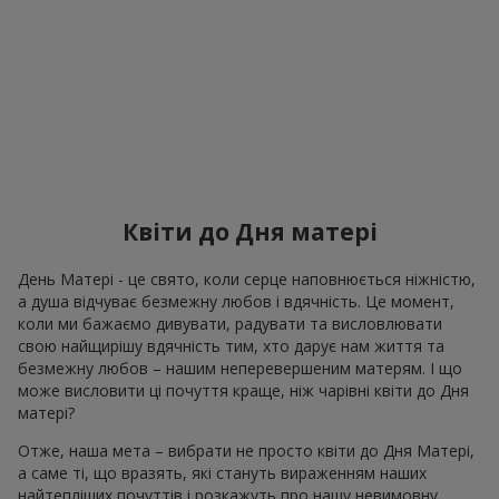
Квіти до Дня матері
День Матері - це свято, коли серце наповнюється ніжністю,
а душа відчуває безмежну любов і вдячність. Це момент,
коли ми бажаємо дивувати, радувати та висловлювати
свою найщирішу вдячність тим, хто дарує нам життя та
безмежну любов – нашим неперевершеним матерям. І що
може висловити ці почуття краще, ніж чарівні квіти до Дня
матері?
Отже, наша мета – вибрати не просто квіти до Дня Матері,
а саме ті, що вразять, які стануть вираженням наших
найтепліших почуттів і розкажуть про нашу невимовну