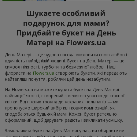
Шукаєте особливий
подарунок для мами?
Придбайте букет на День
Матері на Flowers.ua
День Матері — це чудова нагода висловити свою любов і
вдячність найріднішій людині. Букет на День Матері — це
символ ніжності, турботи та безмежної любові. Наші
флористи на
Flowers.ua
створюють букети, які передають
найтепліші почуття, роблячи цей день незабутнім.
На Flowers.ua ви можете купити букет на День Матері
найвищої якості, створений з великою увагою до кожної
квітки. Від ніжних троянд до яскравих тюльпанів — ми
пропонуємо широкий вибір квіткових композицій, які
сподобаються будь-якій мамі. Кожен букет ретельно
оформлений, щоб дарувати радість і викликати усмішку.
Замовляючи букет на День Матері у нас, ви обираєте не
тільки прекрасний подарунок, але й сервіс, на який можна