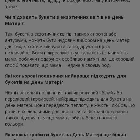
цінує елегантність, підійдуть орхідеї або лілії у витончених
тонах.
Чи підходять букети з екзотичних квітів на День
Матері?
Так, букети з екзотичних квітів, таких як протеї або
антуріуми, можуть бути чудовим вибором на День Матері
для тих, хто хоче здивувати та подарувати щось
незвичайне. Вони підкреслюють унікальність і значимість
мами, роблячи подарунок особливо пам'ятним. Це хороший
спосіб показати, що мама — єдина в своєму роді.
Які кольорові поєднання найкраще підходять для
букетів на День Матері?
Ніжні пастельні поєднання, такі як рожевий і білий або
персиковий і кремовий, найкраще підходять для букетів на
День Матері. Вони передають теплоту, ніжність і любов, що
робить їх ідеальними для цього свята. Яскраві поєднання
також підходять, якщо мама любить більш насичені
кольори.
Як можна зробити букет на День Матері ще більш