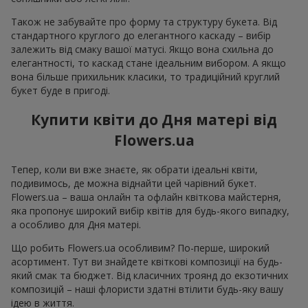
Також не забувайте про форму та структуру букета. Від
стандартного круглого до елегантного каскаду – вибір
залежить від смаку вашої матусі. Якщо вона схильна до
елегантності, то каскад стане ідеальним вибором. А якщо
вона більше прихильник класики, то традиційний круглий
букет буде в пригоді.
Купити квіти до Дня матері від
Flowers.ua
Тепер, коли ви вже знаєте, як обрати ідеальні квіти,
подивимось, де можна віднайти цей чарівний букет.
Flowers.ua – ваша онлайн та офлайн квіткова майстерня,
яка пропонує широкий вибір квітів для будь-якого випадку,
а особливо для Дня матері.
Що робить Flowers.ua особливим? По-перше, широкий
асортимент. Тут ви знайдете квіткові композиції на будь-
який смак та бюджет. Від класичних троянд до екзотичних
композицій – наші флористи здатні втілити будь-яку вашу
ідею в життя.