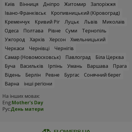
Київ
Вінниця
Дніпро
Житомир
Запоріжжя
Івано-Франківськ
Кропивницький (Кіровоград)
Кременчук
Кривий Ріг
Луцьк
Львів
Миколаїв
Одеса
Полтава
Рівне
Суми
Тернопіль
Ужгород
Харків
Херсон
Хмельницький
Черкаси
Чернівці
Чернігів
Самар (Новомосковськ)
Павлоград
Біла Церква
Буча
Васильків
Ірпінь
Умань
Варшава
Прага
Відень
Берлін
Ревне
Бургас
Сонячний берег
Варна
інші регіони
На інших мовах:
Eng:
Mother's Day
Рус:
День матери