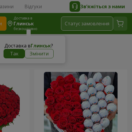
газини
Відгуки
Зв’яжіться з нами
Доставка в
и
Глинськ
Статус замовлення
безкоштовно
Доставка в
Глинськ
?
Так
Змінити