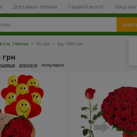
a
Доставка і оплата
Гарантії якості
Наші ма
Знайт
в у м. Глинськ
> По ціні > від 1500 грн
0 грн
ешевше
дорожче
популярні