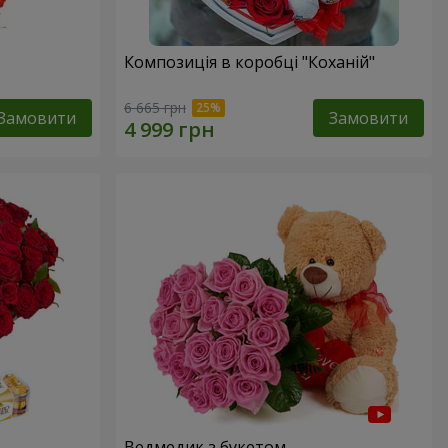
Композиція в коробці "Коханій"
6 665 грн
Замовити
Замовити
Ведмедик з букетом