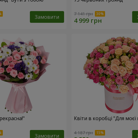
7 141 грн
Замовити
рекрасна!"
Квіти в коробці "Для моєї 
4 187 грн
Замовити