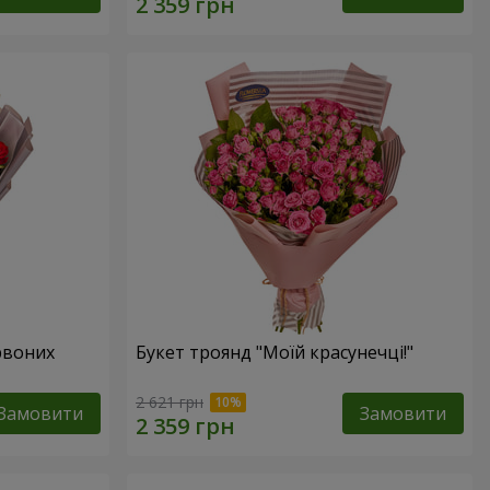
рвоних
Букет троянд "Моїй красунечці!"
2 621 грн
Замовити
Замовити