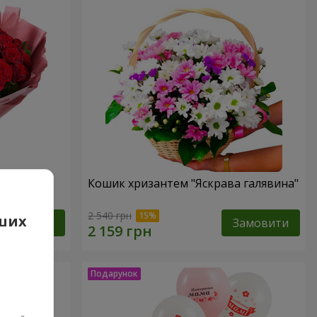
д"
Кошик хризантем "Яскрава галявина"
2 540 грн
аших
Замовити
Замовити