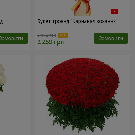
нд
Букет троянд "Карнавал кохання"
3 012 грн
Замовити
Замовити