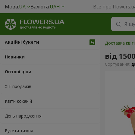
Мова:
UA
Валюта:
UAH
Все про Flowers.u
Акційні букети
Доставка квіті
від 150
Новинки
Сортування:
д
Оптові ціни
ХІТ продажів
Квіти коханій
День народження
Букети тижня