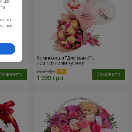
ж цей
 та
онного
орінки.
Композиція "Для мами" з
повітряними кулями
2 221 грн
Замовити
Замовити