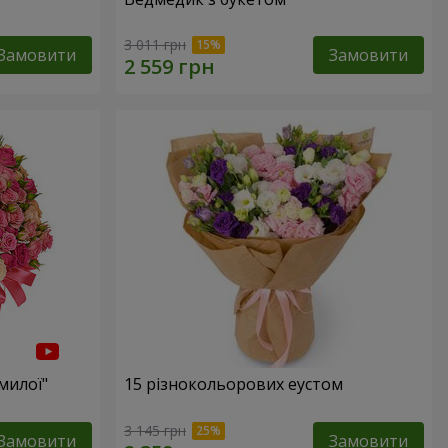
3 011 грн
Замовити
Замовити
милої"
15 різнокольорових еустом
3 145 грн
Замовити
Замовити