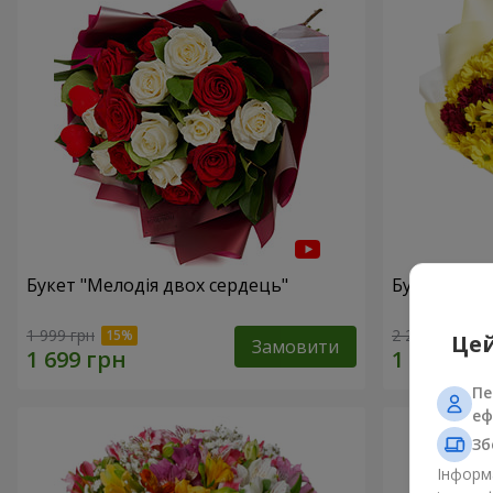
Букет "Мелодія двох сердець"
Букет "Казк
1 999 грн
2 221 грн
Цей
Замовити
Пе
еф
Зб
Інформа