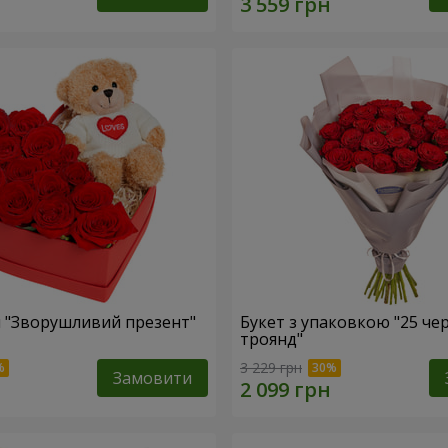
 "Зворушливий презент"
Букет з упаковкою "25 че
троянд"
3 229 грн
Замовити