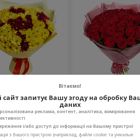
ова осінь"
Букет "75 червоних троян
Вітаємо!
7 665 грн
 сайт запитує Вашу згоду на обробку В
Замовити
даних
рсоналізована реклама, контент, аналітика, вимірювання
ективності
ереження і/або доступ до інформації на Вашому пристрої
ція з Вашого пристрою (наприклад, файли cookie та унікальні