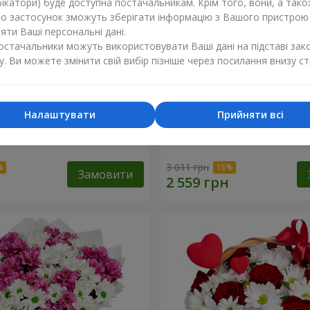
ікатори) буде доступна постачальникам. Крім того, вони, а тако
бо застосунок зможуть зберігати інформацію з Вашого пристрою
ти Ваші персональні дані.
постачальники можуть використовувати Ваші дані на підставі зак
у. Ви можете змінити свій вибір пізніше через посилання внизу ст
Налаштувати
Прийняти всі
е рішення"
Букет "Дежавю"
3 011 грн
Замовити