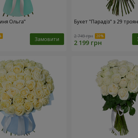
иня Ольга"
Букет "Парадіз" з 29 троя
2 749 грн
Замовити