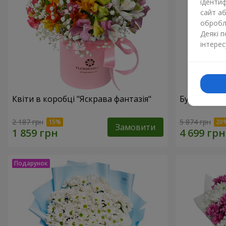
ідентиф
сайт а
обробля
Деякі 
інтерес
Квіти в коробці "Яскрава фантазія"
Букет "Свіж
2 187 грн
5 874 грн
Замовити