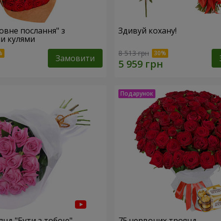
овне послання" з
Здивуй кохану!
и кулями
8 513 грн
Замовити
янд "Бути з тобою"
75 червоних троянд