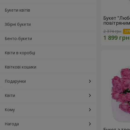
Букети квітів
Букет "Люб
повітряним
Збірні букети
2 374 грн
Бенто-букети
Квіти в коробці
Квіткові кошики
Подарунки
Квіти
Кому
Нагода
Букет з тро