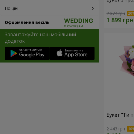
По ціні
2 374 грн
Оформлення весіль
Завантажуйте наш мобільний
додаток
Букет "Ти п
2 443 грн