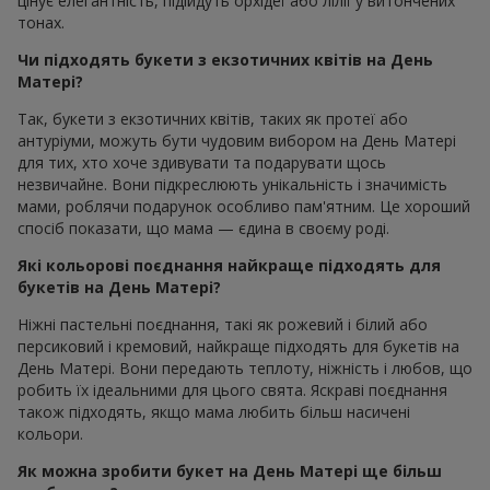
цінує елегантність, підійдуть орхідеї або лілії у витончених
тонах.
Чи підходять букети з екзотичних квітів на День
Матері?
Так, букети з екзотичних квітів, таких як протеї або
антуріуми, можуть бути чудовим вибором на День Матері
для тих, хто хоче здивувати та подарувати щось
незвичайне. Вони підкреслюють унікальність і значимість
мами, роблячи подарунок особливо пам'ятним. Це хороший
спосіб показати, що мама — єдина в своєму роді.
Які кольорові поєднання найкраще підходять для
букетів на День Матері?
Ніжні пастельні поєднання, такі як рожевий і білий або
персиковий і кремовий, найкраще підходять для букетів на
День Матері. Вони передають теплоту, ніжність і любов, що
робить їх ідеальними для цього свята. Яскраві поєднання
також підходять, якщо мама любить більш насичені
кольори.
Як можна зробити букет на День Матері ще більш