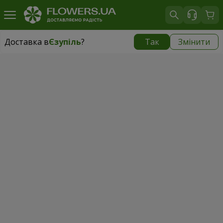
Доставка в
Єзупіль
?
Так
Змінити
Доставка в
Єзупіль
|
безкоштовно