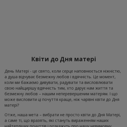
Квіти до Дня матері
День Матері - це свято, коли серце наповнюється ніжністю,
а душа відчуває безмежну любов і вдячність. Це момент,
коли ми бажаємо дивувати, радувати та висловлювати
свою найщирішу вдячність тим, хто дарує нам життя та
безмежну любов – нашим неперевершеним матерям. І що
може висловити ці почуття краще, ніж чарівні квіти до Дня
матері?
Отже, наша мета – вибрати не просто квіти до Дня Матері,
а саме ті, що вразять, які стануть вираженням наших
найтепліших почуттів і розкажуть про нашу невимовну