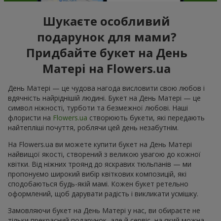
Шукаєте особливий
подарунок для мами?
Придбайте букет на День
Матері на Flowers.ua
День Матері — це чудова нагода висловити свою любов і
вдячність найріднішій людині. Букет на День Матері — це
символ ніжності, турботи та безмежної любові. Наші
флористи на
Flowers.ua
створюють букети, які передають
найтепліші почуття, роблячи цей день незабутнім.
На Flowers.ua ви можете купити букет на День Матері
найвищої якості, створений з великою увагою до кожної
квітки. Від ніжних троянд до яскравих тюльпанів — ми
пропонуємо широкий вибір квіткових композицій, які
сподобаються будь-якій мамі. Кожен букет ретельно
оформлений, щоб дарувати радість і викликати усмішку.
Замовляючи букет на День Матері у нас, ви обираєте не
тільки прекрасний подарунок, але й сервіс, на який можна