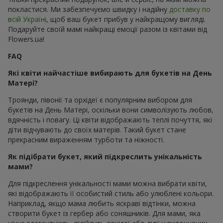
покластися. Ми забезпечуємо швидку і надійну
доставку по
всій Україні
, щоб ваш букет прибув у найкращому вигляді.
Подаруйте своїй мамі найкращі емоції разом із квітами від
Flowers.ua!
FAQ
Які квіти найчастіше вибирають для букетів на День
Матері?
Троянди, півонії та орхідеї є популярним вибором для
букетів на День Матері, оскільки вони символізують любов,
вдячність і повагу. Ці квіти відображають теплі почуття, які
діти відчувають до своїх матерів. Такий букет стане
прекрасним вираженням турботи та ніжності.
Як підібрати букет, який підкреслить унікальність
мами?
Для підкреслення унікальності мами можна вибрати квіти,
які відображають її особистий стиль або улюблені кольори.
Наприклад, якщо мама любить яскраві відтінки, можна
створити букет із гербер або соняшників. Для мами, яка