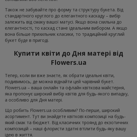
Також не забувайте про форму та структуру букета. Від
стандартного круглого до елегантного каскаду – вибір
залежить від смаку вашої матусі. Якщо вона схильна до
елегантності, то каскад стане ідеальним вибором. А якщо
вона більше прихильник класики, то традиційний круглий
букет буде в пригоді.
Купити квіти до Дня матері від
Flowers.ua
Тепер, коли ви вже знаєте, як обрати ідеальні квіти,
подивимось, де можна віднайти цей чарівний букет.
Flowers.ua – ваша онлайн та офлайн квіткова майстерня,
яка пропонує широкий вибір квітів для будь-якого випадку,
а особливо для Дня матері.
Що робить Flowers.ua особливим? По-перше, широкий
асортимент. Тут ви знайдете квіткові композиції на будь-
який смак та бюджет. Від класичних троянд до екзотичних
композицій – наші флористи здатні втілити будь-яку вашу
ідею в життя.