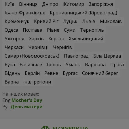
Київ
Вінниця
Дніпро
Житомир
Запоріжжя
Івано-Франківськ
Кропивницький (Кіровоград)
Кременчук
Кривий Ріг
Луцьк
Львів
Миколаїв
Одеса
Полтава
Рівне
Суми
Тернопіль
Ужгород
Харків
Херсон
Хмельницький
Черкаси
Чернівці
Чернігів
Самар (Новомосковськ)
Павлоград
Біла Церква
Буча
Васильків
Ірпінь
Умань
Варшава
Прага
Відень
Берлін
Ревне
Бургас
Сонячний берег
Варна
інші регіони
На інших мовах:
Eng:
Mother's Day
Рус:
День матери