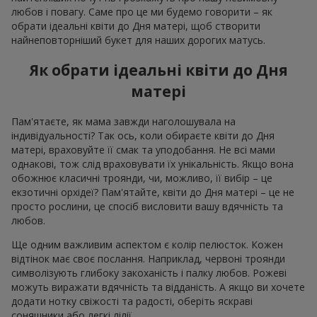
любов і повагу. Саме про це ми будемо говорити – як
обрати ідеальні квіти до Дня матері, щоб створити
найнеповторніший букет для наших дорогих матусь.
Як обрати ідеальні квіти до Дня
матері
Пам'ятаєте, як мама завжди наголошувала на
індивідуальності? Так ось, коли обираєте квіти до Дня
матері, враховуйте її смак та уподобання. Не всі мами
однакові, тож слід враховувати їх унікальність. Якщо вона
обожнює класичні троянди, чи, можливо, її вибір – це
екзотичні орхідеї? Пам'ятайте, квіти до Дня матері – це не
просто рослини, це спосіб висловити вашу вдячність та
любов.
Ще одним важливим аспектом є колір пелюсток. Кожен
відтінок має своє послання. Наприклад, червоні троянди
символізують глибоку закоханість і палку любов. Рожеві
можуть виражати вдячність та відданість. А якщо ви хочете
додати нотку свіжості та радості, оберіть яскраві
соняшники або легкі лілії.