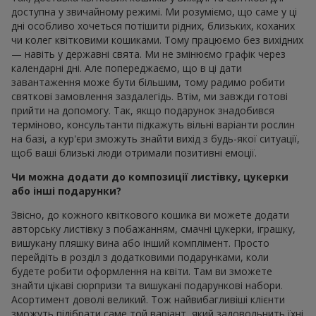
доступна у звичайному режимі. Ми розуміємо, що саме у ці
дні особливо хочеться потішити рідних, близьких, коханих
чи колег квітковими кошиками. Тому працюємо без вихідних
— навіть у державні свята. Ми не змінюємо графік через
календарні дні. Але попереджаємо, що в ці дати
завантаження може бути більшим, тому радимо робити
святкові замовлення заздалегідь. Втім, ми завжди готові
прийти на допомогу. Так, якщо подарунок знадобився
терміново, консультанти підкажуть вільні варіанти рослин
на базі, а кур'єри зможуть знайти вихід з будь-якої ситуації,
щоб ваші близькі люди отримали позитивні емоції.
Чи можна додати до композиції листівку, цукерки
або інші подарунки?
Звісно, до кожного квіткового кошика ви можете додати
авторську листівку з побажанням, смачні цукерки, іграшку,
вишукану пляшку вина або інший комплімент. Просто
перейдіть в розділ з додатковими подарунками, коли
будете робити оформлення на квіти. Там ви зможете
знайти цікаві сюрпризи та вишукані подарункові набори.
Асортимент доволі великий. Тож найвибагливіші клієнти
зможуть підібрати саме той варіант, який задовольнить їхні