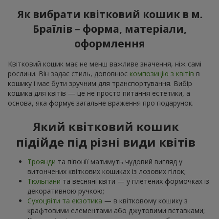
Як вибрати квітковий кошик в м.
Браїлів – форма, матеріали,
оформлення
Квітковий кошик має не менш важливе значення, ніж самі
рослини. Він задає стиль, доповнює
композицію з квітів
в
кошику і має бути зручним для транспортування. Вибір
кошика для квітів — це не просто питання естетики, а
основа, яка формує загальне враження про подарунок.
Який квітковий кошик
підійде під різні види квітів
Троянди
та півонії матимуть чудовий вигляд у
витончених квіткових кошиках із лозових гілок;
Тюльпани
та весняні квіти — у плетених формочках із
декоративною ручкою;
Сухоцвіти та екзотика
— в квітковому кошику з
крафтовими елементами або джутовими вставками;