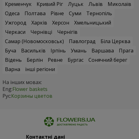
Кременчук
Кривий Ріг
Луцьк
Львів
Миколаїв
Одеса
Полтава
Рівне
Суми
Тернопіль
Ужгород
Харків
Херсон
Хмельницький
Черкаси
Чернівці
Чернігів
Самар (Новомосковськ)
Павлоград
Біла Церква
Буча
Васильків
Ірпінь
Умань
Варшава
Прага
Відень
Берлін
Ревне
Бургас
Сонячний берег
Варна
інші регіони
На інших мовах:
Eng:
Flower baskets
Рус:
Корзины цветов
Контактні дані