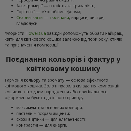
Альстромерії — ніжність та тривалість;
Гортензії — м’які об’ємні форми;
Сезонні квіти
—
тюльпани
, нарциси, айстри,
гладіолуси.
Флористи
Flowers.ua
завжди допоможуть обрати найкращі
квіти для квіткового кошика залежно від пори року, стилю
та призначення композиції.
Поєднання кольорів і фактур у
квітковому кошику
Гармонія кольору та аромату — основа ефектного
квіткового кошика. Золоті правила складання композиції
кошик квітів з днем ​​народження або оригінального
оформлення букета до іншого приводу:
максимум три основних кольори;
пастель + яскраві акценти;
схожі відтінки — для елегантності;
контрастні — для енергії.