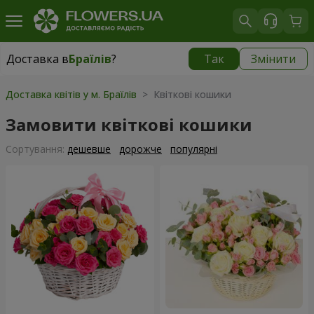
Доставка в
Браїлів
?
Так
Змінити
Доставка в
Браїлів
|
550 грн
Доставка квітів у м. Браїлів
> Квіткові кошики
Замовити квіткові кошики
Сортування:
дешевше
дорожче
популярні