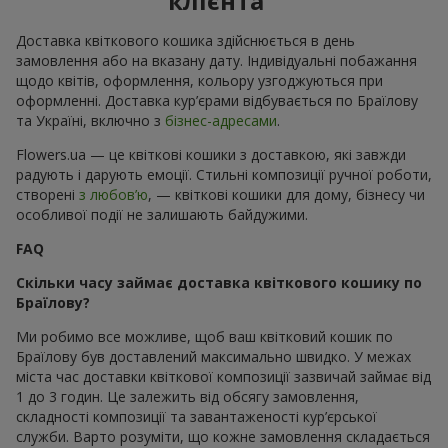
клієнта
Доставка квіткового кошика здійснюється в день
замовлення або на вказану дату. Індивідуальні побажання
щодо квітів, оформлення, кольору узгоджуються при
оформленні. Доставка кур’єрами відбувається по Браїлову
та Україні, включно з
бізнес-адресами
.
Flowers.ua — це квіткові кошики з доставкою, які завжди
радують і дарують емоції. Стильні композиції ручної роботи,
створені
з любов’ю
, — квіткові кошики для дому, бізнесу чи
особливої події не залишають байдужими.
FAQ
Скільки часу займає доставка квіткового кошику по
Браїлову?
Ми робимо все можливе, щоб ваш квітковий кошик по
Браїлову був доставлений максимально швидко. У межах
міста час доставки квіткової композиції зазвичай займає від
1 до 3 годин. Це залежить від обсягу замовлення,
складності композиції та завантаженості кур’єрської
служби. Варто розуміти, що кожне замовлення складається