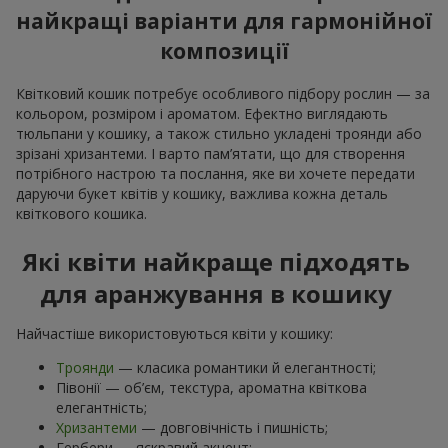
найкращі варіанти для гармонійної
композиції
Квітковий кошик потребує особливого підбору рослин — за
кольором, розміром і ароматом. Ефектно виглядають
тюльпани у кошику, а також стильно укладені троянди або
зрізані хризантеми. І варто пам’ятати, що для створення
потрібного настрою та послання, яке ви хочете передати
даруючи букет квітів у кошику, важлива кожна деталь
квіткового кошика.
Які квіти найкраще підходять
для аранжування в кошику
Найчастіше використовуються квіти у кошику:
Троянди
— класика романтики й елегантності;
Півонії — об’єм, текстура, ароматна квіткова
елегантність;
Хризантеми
— довговічність і пишність;
Гербери — яскравий акцент;