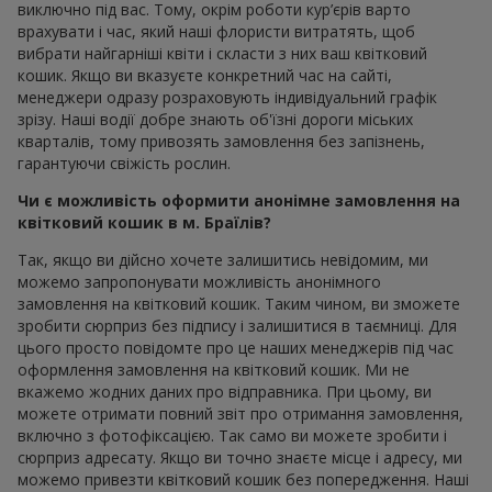
виключно під вас. Тому, окрім роботи кур’єрів варто
врахувати і час, який наші флористи витратять, щоб
вибрати найгарніші квіти і скласти з них ваш квітковий
кошик. Якщо ви вказуєте конкретний час на сайті,
менеджери одразу розраховують індивідуальний графік
зрізу. Наші водії добре знають об'їзні дороги міських
кварталів, тому привозять замовлення без запізнень,
гарантуючи свіжість рослин.
Чи є можливість оформити анонімне замовлення на
квітковий кошик в м. Браїлів?
Так, якщо ви дійсно хочете залишитись невідомим, ми
можемо запропонувати можливість анонімного
замовлення на квітковий кошик. Таким чином, ви зможете
зробити сюрприз без підпису і залишитися в таємниці. Для
цього просто повідомте про це наших менеджерів під час
оформлення замовлення на квітковий кошик. Ми не
вкажемо жодних даних про відправника. При цьому, ви
можете отримати повний звіт про отримання замовлення,
включно з фотофіксацією. Так само ви можете зробити і
сюрприз адресату. Якщо ви точно знаєте місце і адресу, ми
можемо привезти квітковий кошик без попередження. Наші