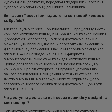
кур'єри діють делікатно, передаючи подарунок «наосліп» і
суворо зберігаючи конфіденційність замовника.
Які гарантії якості ви надаєте на квітковий кошик в
м. Браїлів?
Ми гарантуємо свіжість, оригінальність і професійну якість
кожного квіткового кошику в м. Браїлів. Усі квіткові кошики
формуються безпосередньо перед доставкою, так що
можете бути впевнені, що вони простоять якнайменше 5
днів з моменту отримання. Інакше ми зробимо заміну. Але
впевнені — це не знадобиться. Наші флористи
використовують лише свіжі квіти для квіткового кошика,
щойно доставлені з квіткових баз. Кожна композиція у
кошику у м. Браїлів створюється вручну з урахуванням
вашого замовлення. Наші фахівці ретельно стежать за
якістю виконання. А ви завжди можете отримати фото
готового квіткового кошика перед доставкою, щоб бути
впевнені на 100%.
Чи доступна доставка квіткових кошиків у вихідні та
святкові дні?
Так, доставка квіткових кошиків у вихідні та святкові дні