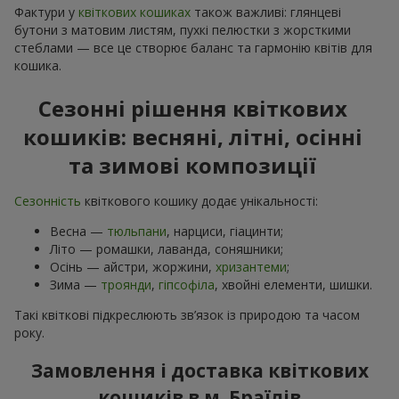
Фактури у
квіткових кошиках
також важливі: глянцеві
бутони з матовим листям, пухкі пелюстки з жорсткими
стеблами — все це створює баланс та гармонію квітів для
кошика.
Сезонні рішення квіткових
кошиків: весняні, літні, осінні
та зимові композиції
Сезонність
квіткового кошику додає унікальності:
Весна —
тюльпани
, нарциси, гіацинти;
Літо — ромашки, лаванда, соняшники;
Осінь — айстри, жоржини,
хризантеми
;
Зима —
троянди
,
гіпсофіла
, хвойні елементи, шишки.
Такі квіткові підкреслюють зв’язок із природою та часом
року.
Замовлення і доставка квіткових
кошиків в м. Браїлів