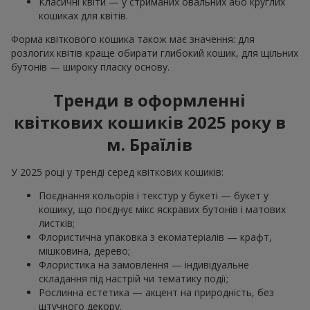
Класичні квіти — у стриманих овальних або круглих
кошиках для квітів.
Форма квіткового кошика також має значення: для
розлогих квітів краще обирати глибокий кошик, для щільних
бутонів — широку пласку основу.
Тренди в оформленні
квіткових кошиків 2025 року в
м. Браїлів
У 2025 році у тренді серед квіткових кошиків:
Поєднання кольорів і текстур у букеті — букет у
кошику, що поєднує мікс яскравих бутонів і матових
листків;
Флористична упаковка з екоматеріалів — крафт,
мішковина, дерево;
Флористика на замовлення — індивідуальне
складання під настрій чи тематику події;
Рослинна естетика — акцент на природність, без
штучного декору.