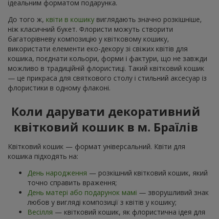
ідеальним форматом подарунка.
До того ж,
квіти в кошику
виглядають значно розкішніше,
ніж класичний букет. Флористи можуть створити
багаторівневу композицію у квітковому кошику,
використати елементи еко-декору зі свіжих квітів для
кошика, поєднати кольори, форми і фактури, що не завжди
можливо в традиційній флористиці. Такий квітковий кошик
— це прикраса для святкового столу і стильний аксесуар із
флористики в одному флаконі.
Коли дарувати декоративний
квітковий кошик в м. Браїлів
Квітковий кошик — формат універсальний. Квіти для
кошика підходять на:
День народження
— розкішний квітковий кошик, який
точно справить враження;
День матері або подарунок мамі
— зворушливий знак
любов у вигляді композиції з квітів у кошику;
Весілля
— квітковий кошик, як флористична ідея для