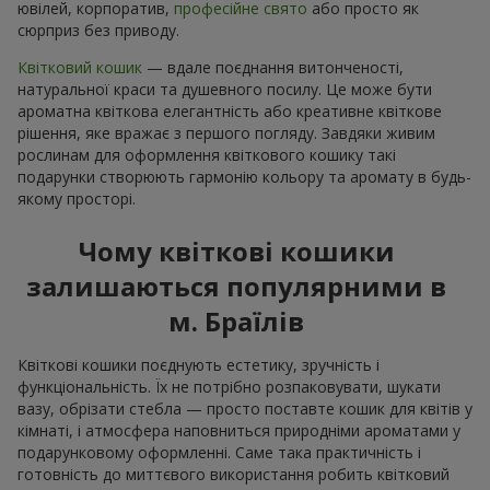
ювілей, корпоратив,
професійне свято
або просто як
сюрприз без приводу.
Квітковий кошик
— вдале поєднання витонченості,
натуральної краси та душевного посилу. Це може бути
ароматна квіткова елегантність або креативне квіткове
рішення, яке вражає з першого погляду. Завдяки живим
рослинам для оформлення квіткового кошику такі
подарунки створюють гармонію кольору та аромату в будь-
якому просторі.
Чому квіткові кошики
залишаються популярними в
м. Браїлів
Квіткові кошики поєднують естетику, зручність і
функціональність. Їх не потрібно розпаковувати, шукати
вазу, обрізати стебла — просто поставте кошик для квітів у
кімнаті, і атмосфера наповниться природніми ароматами у
подарунковому оформленні. Саме така практичність і
готовність до миттєвого використання робить квітковий