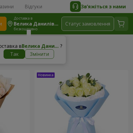
газини
Відгуки
Зв’яжіться з нами
Доставка в
и
Велика Данилівка
Статус замовлення
безкоштовно
оставка в
Велика Данилівка
?
Так
Змінити