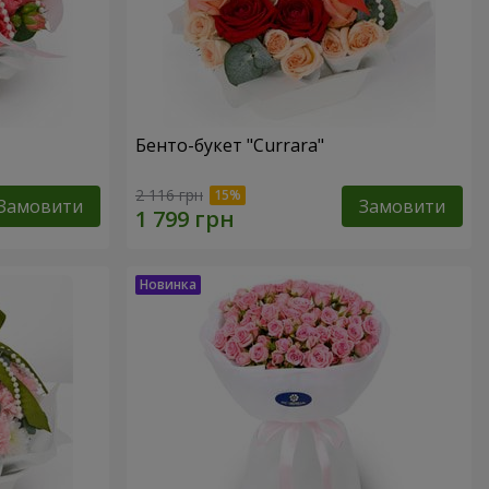
Бенто-букет "Currara"
2 116 грн
Замовити
Замовити