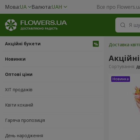
Мова:
UA
Валюта:
UAH
Все про Flowers.u
Акційні букети
Доставка квіт
Акційні
Новинки
Сортування:
д
Оптові ціни
ХІТ продажів
Квіти коханій
Гаряча пропозиція
День народження