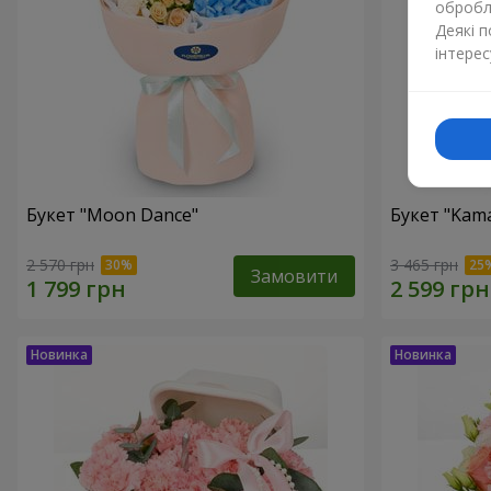
обробля
Деякі 
інтерес
Букет "Moon Dance"
Букет "Kama
2 570 грн
3 465 грн
Замовити