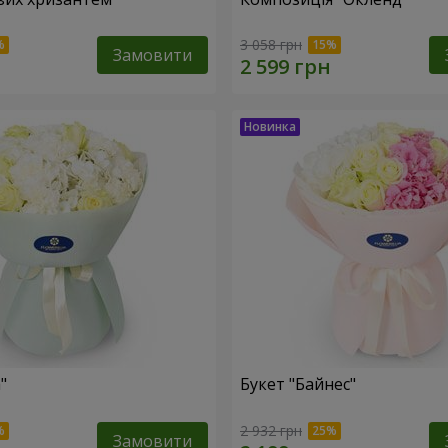
3 058 грн
Замовити
"
Букет "Байнес"
2 932 грн
Замовити