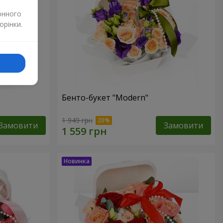
онного
орінки.
Бенто-букет "Modern"
1 949 грн
Замовити
Замовити