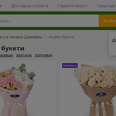
a
Доставка і оплата
Гарантії якості
Наші ма
Знайт
ів у м. Велика Данилівка
> Акційні букети
Д
 букети
ешевше
дорожче
популярні