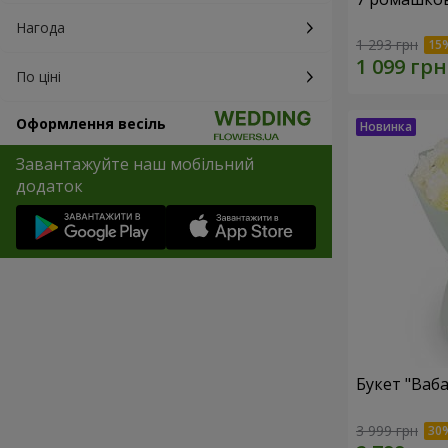
Нагода
1 293 грн
По ціні
Оформлення весіль
Завантажуйте наш мобільний
додаток
Букет "Ваба
3 999 грн