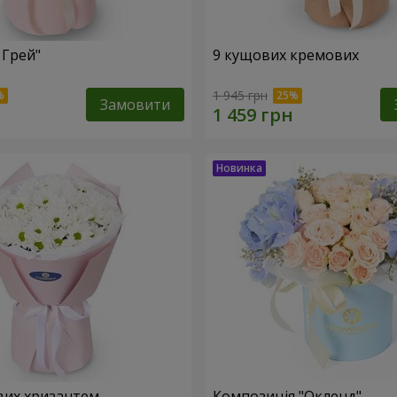
 Грей"
9 кущових кремових
1 945 грн
Замовити
вих хризантем
Композиція "Окленд"