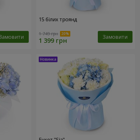
15 білих троянд
1 749 грн
Замовити
Замовити
Букет "Sia"