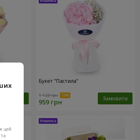
Букет "Пастила"
аших
1 128 грн
Замовити
Замовити
ж цей
 та