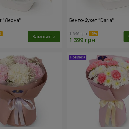
т "Леона"
Бенто-букет "Daria"
1 646 грн
Замовити