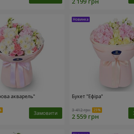
рова акварель"
Букет "Ефіра"
3 412 грн
Замовити