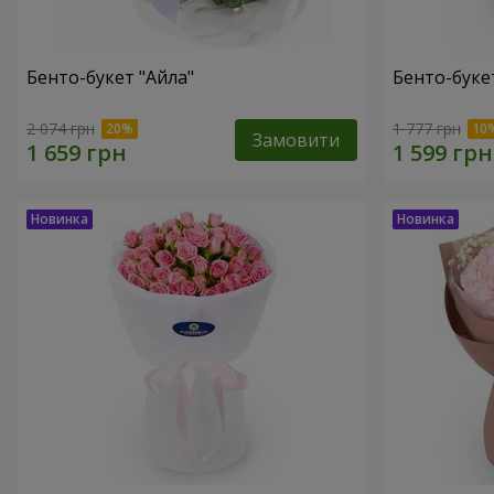
Бенто-букет "Айла"
Бенто-буке
2 074 грн
1 777 грн
Замовити