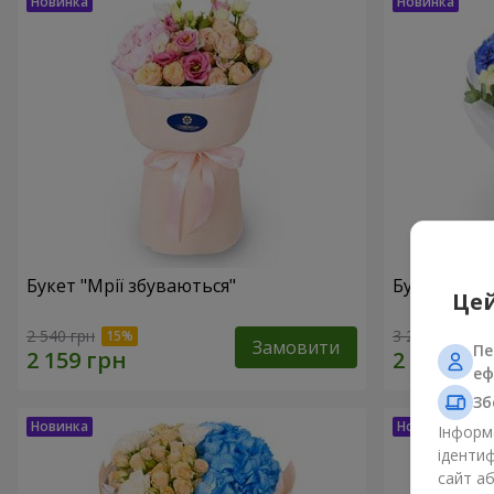
Букет "Мрії збуваються"
Букет "Мрії
Цей
2 540 грн
3 249 грн
Замовити
Пе
еф
Зб
Інформа
ідентиф
сайт а