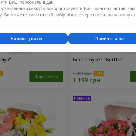
ти Ваші персональні дані.
постачальники можуть використовувати Ваші дані на підставі зак
у. Ви можете змінити свій вибір пізніше через посилання внизу ст
Налаштувати
Прийняти всі
liya"
Бенто-букет "Bertha"
1 411 грн
Замовити