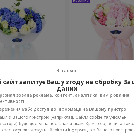
Вітаємо!
"
Букет "Марта"
 сайт запитує Вашу згоду на обробку В
даних
3 145 грн
Замовити
рсоналізована реклама, контент, аналітика, вимірювання
ективності
ереження і/або доступ до інформації на Вашому пристрої
ція з Вашого пристрою (наприклад, файли cookie та унікальні
ікатори) буде доступна постачальникам. Крім того, вони, а тако
бо застосунок зможуть зберігати інформацію з Вашого пристрою