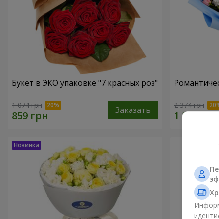
Букет в ЭКО упаковке "7 красных роз"
Романтичес
1 074 грн
2 374 грн
Заказать
Пе
эф
Хр
Информ
иденти