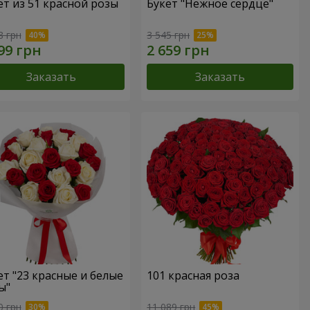
ет из 51 красной розы
Букет "Нежное сердце"
8 грн
3 545 грн
Заказать
Заказать
ет "23 красные и белые
101 красная роза
ы"
0 грн
11 089 грн