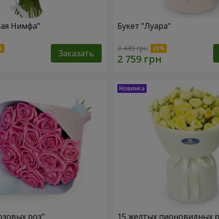
ная Нимфа"
Букет "Луара"
3 449 грн
Заказать
озовых роз"
15 желтых пионовидных 