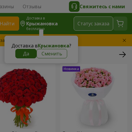
азины
Отзывы
Свяжитесь с нами
Доставка в
Найти
Крыжановка
Cтатус заказа
бесплатно
 заменим букет
Доставка в
Крыжановка
?
Да
Сменить