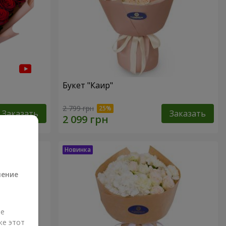
Букет "Каир"
2 799 грн
Заказать
Заказать
а
ление
ые
же этот