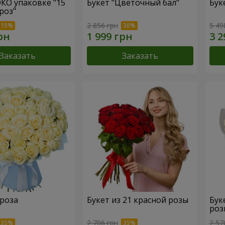
ЭКО упаковке "15
Букет "Цветочный бал"
Бук
роз"
2 856 грн
5 49
Заказать
Заказать
 роза
Букет из 21 красной розы
Бук
роз
2 706 грн
2 57