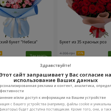
кий букет "Небеса"
Букет из 35 красных роз
4 306 грн
Заказать
Здравствуйте!
Этот сайт запрашивает у Вас согласие н
использование Ваших данных
рсонализированная реклама и контент, аналитика, опреде
фективности
анение и/или доступ к информации на Вашем устройстве
ация с Вашего устройства (например, файлы cookie и уникальн
фикаторы) будет доступна поставщикам. Кроме того, они, а так