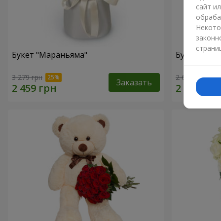
сайт и
обраба
Некото
законн
страни
Букет "Мараньяма"
Букет "Ска
3 279 грн
2 621 грн
Заказать