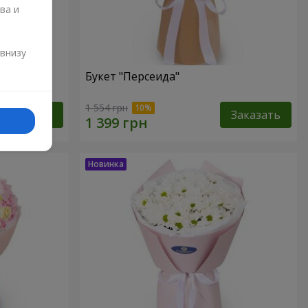
ва и
и
 внизу
Букет "Персеида"
1 554 грн
Заказать
Заказать