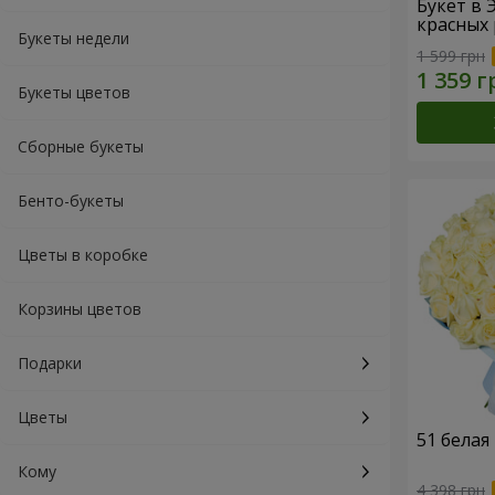
Букет в 
красных 
Букеты недели
1 599 грн
Букеты цветов
Сборные букеты
Бенто-букеты
Цветы в коробке
Корзины цветов
Подарки
Цветы
51 белая
Кому
4 398 грн