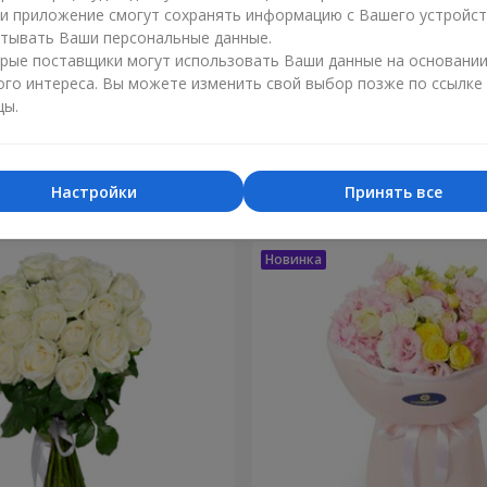
ли приложение смогут сохранять информацию с Вашего устройст
тывать Ваши персональные данные.
рые поставщики могут использовать Ваши данные на основани
ого интереса. Вы можете изменить свой выбор позже по ссылке
цы.
зка моей жизни"
9 кустовых кремовых
2 212 грн
Заказать
Настройки
Принять все