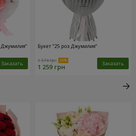
а Джумилия"
Букет "25 роз Джумилия"
1 574 грн
Заказать
Заказать