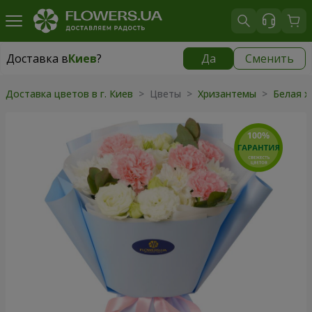
Доставка в
Киев
?
Да
Сменить
Доставка в
Киев
|
бесплатно
Доставка цветов в г. Киев
> Цветы >
Хризантемы
>
Белая 