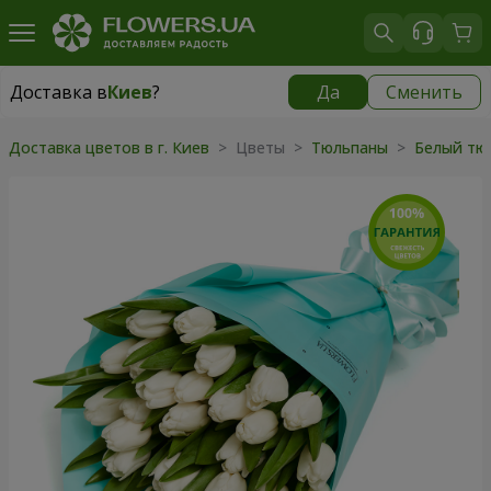
Доставка в
Киев
?
Да
Сменить
Доставка в
Киев
|
бесплатно
Доставка цветов в г. Киев
> Цветы >
Тюльпаны
>
Белый тю