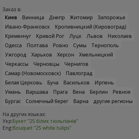
Заказ в:
Киев
Винница
Днепр
Житомир
Запорожье
Ивано-Франковск
Кропивницкий (Кировоград)
Кременчуг
Кривой Рог
Луцк
Львов
Николаев
Одесса
Полтава
Ровно
Сумы
Тернополь
Ужгород
Харьков
Херсон
Хмельницкий
Черкассы
Черновцы
Чернигов
Самар (Новомосковск)
Павлоград
Белая Церковь
Буча
Васильков
Ирпень
Умань
Варшава
Прага
Вена
Берлин
Ревное
Бургас
Солнечный берег
Варна
другие регионы
На других языках:
Укр:
Букет "25 білих тюльпанів"
Eng:
Bouquet "25 white tulips"