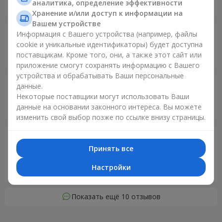
аналитика, определение эффективности
невисокі, тому букет буде компактним.
Хранение и/или доступ к информации на
Вашем устройстве
Анлрій
Информация с Вашего устройства (например, файлы
27.02.2024
5
cookie и уникальные идентификаторы) будет доступна
поставщикам. Кроме того, они, а также этот сайт или
все чудово
приложение смогут сохранять информацию с Вашего
устройства и обрабатывать Ваши персональные
Дмитро
14.02.2024
данные.
5
Некоторые поставщики могут использовать Ваши
данные на основании законного интереса. Вы можете
Дякую,все було зроблено вчасно,рекомендую
изменить свой выбор позже по ссылке внизу страницы.
Олена
14.02.2024
5
Принять все
Дуже, дуже дякую вашій команді за можливість надати
Настройки
донці яскраві емоції у день закоханих.
Показать ещё 10 отзывов