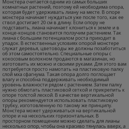
Монстера считается одним из самых больших
комнатных растений, поэтому ей необходима опора,
которая будет удерживать лиану на месте. В опоре
монстера начинает нуждаться уже после того, как ее
ствол достигает 20 см в длину. Если опору не
подставить, лиана начинает клониться к земле и в
конце-концов становится ползучим растением. Так
лиана с большим потенциалом роста приходит в
упадок. В естественных условиях опорой монстере
служат деревья, цветоводы же должны позаботиться
об этом самостоятельно. Специальные опоры с
кокосовым волокном продаются в магазинах, но
изготовить их можно и своими руками. Для этого вам
потребуется просто намотать на пластиковую палку
слой мха сфагнума. Такая опора долго поглощает
влагу и способна поддерживать необходимый
уровень влажности рядом с растением. Затем палку
нужно обмотать пластиковой сеткой и прикрепить к
опоре толстой леской. В качестве вертикальной
опоры рекомендуется использовать пластиковую
трубку, изготовленную по такому же принципу.
Монстера может удерживаться на вертикальной
опоре и на нескольких горизонтальных. В
просторном помещении можно сделать для лианы
несколько опор, чтобы она красиво тянулась вверх, а