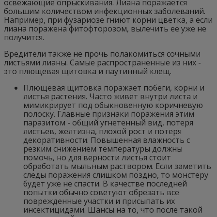
освежающие опрыскивания. Лиана поражается
большим количеством инфекционных заболеваний.
Например, при фузариозе гниют корни цветка, а если
лиана поражена фитофторозом, вылечить ее уже не
получится.
Вредители также не прочь полакомиться сочными
листьями лианы. Самые распространенные из них -
это плющевая щитовка и паутинный клещ.
Плющевая щитовка поражает побеги, корни и
листья растения. Часто живет внутри листа и
мимикрирует под обыкновенную коричневую
полоску. Главные признаки поражения этим
паразитом - общий угнетенный вид, потеря
листьев, желтизна, плохой рост и потеря
декоративности. Повышенная влажность с
резким снижением температуры должны
помочь, но для верности листья стоит
обработать мыльным раствором. Если заметить
следы поражения слишком поздно, то монстеру
будет уже не спасти. В качестве последней
попытки обычно советуют обрезать все
поврежденные участки и присыпать их
инсектицидами. Шансы на то, что после такой