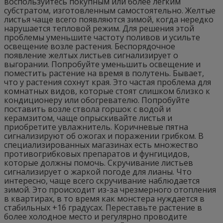
воспользуйтесь покупным или более легким
субстратом, изготовленным самостоятельно. Желтые
листья чаще всего появляются зимой, когда нередко
нарушается тепловой режим. Для решения этой
проблемы уменьшите частоту поливов и усильте
освещение возле растения. Беспорядочное
появление желтых листьев сигнализирует о
выгорании. Попробуйте уменьшить освещение и
поместить растение на время в полутень. Бывает,
что у растения сохнут края. Это частая проблема для
комнатных видов, которые стоят слишком близко к
кондиционеру или обогревателю. Попробуйте
поставить возле ствола горшок с водой и
керамзитом, чаще опрыскивайте листья и
приобретите увлажнитель. Коричневые пятна
сигнализируют об ожогах и поражении грибком. В
специализированных магазинах есть множество
противогрибковых препаратов и фунгицидов,
которые должны помочь. Скручивание листьев
сигнализирует о жаркой погоде для лианы. Что
интересно, чаще всего скручивание наблюдается
зимой. Это происходит из-за чрезмерного отопления
в квартирах, в то время как монстера нуждается в
стабильных +16 градусах. Переставьте растение в
более холодное место и регулярно проводите