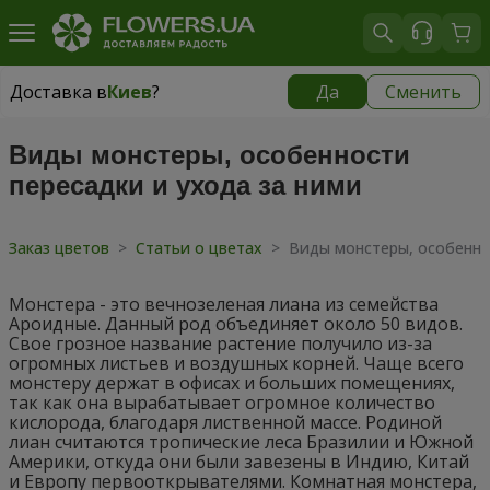
Доставка в
Киев
?
Да
Сменить
Доставка в
Киев
|
бесплатно
Виды монстеры, особенности
пересадки и ухода за ними
Заказ цветов
>
Статьи о цветах
>
Виды монстеры, особенно
Монстера - это вечнозеленая лиана из семейства
Ароидные. Данный род объединяет около 50 видов.
Свое грозное название растение получило из-за
огромных листьев и воздушных корней. Чаще всего
монстеру держат в офисах и больших помещениях,
так как она вырабатывает огромное количество
кислорода, благодаря лиственной массе. Родиной
лиан считаются тропические леса Бразилии и Южной
Америки, откуда они были завезены в Индию, Китай
и Европу первооткрывателями. Комнатная монстера,