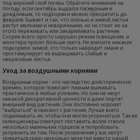
под верхний слой почвы. Обратите внимание на
погоду, если сентябрь выдался пасмурным и
дождливым, то подкормки можно прекратить до
февраля. Бывает и так, что осенью и зимой листья
растут мелкими и невзрачными, но не стоит из-за
этого переживать или закармливать растение.
Скорее всего просто нарушен режим освещения, и
монстера просит больше света. Не вносите никаких
подкормок зимой, это только навредит лиане и
простимулирует ее выращивать слабые и
некрасивые листья.
Уход за воздушными корнями
Воздушные корни - это наследство доисторических
времен, которое помогает лианам выживать
практически в любых условиях. Но они не несут
никакой декоративной ценности и даже портят
внешний вид растения. Они постоянно норовят
“выбраться” и свисают с растения. Лучше всего
подвязывать их, чтобы они могли укорениться. Также
селекционеры советуют поставить возле ствола
несколько маленьких горшков и попробовать
укоренить их там. После укоренения у вас могут
появиться сразу несколько монстер вместо одной.