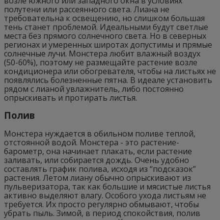
возле южного или западного окна в условиях
полутени или рассеянного света. Лиана не
требовательна к освещению, но слишком большая
тень станет проблемой. Идеальными будут светлые
места без прямого солнечного света. Но в северных
регионах и умеренных широтах допустимы и прямые
солнечные лучи. Монстера любит влажный воздух
(50-60%), поэтому не размещайте растение возле
кондиционера или обогревателя, чтобы на листьях не
появлялись болезненные пятна. В идеале установить
рядом с лианой увлажнитель, либо постоянно
опрыскивать и протирать листья.
Полив
Монстера нуждается в обильном поливе теплой,
отстоянной водой. Монстера - это растение-
барометр, она начинает плакать, если растение
заливать, или собирается дождь. Очень удобно
составлять график полива, исходя из “подсказок”
растения. Летом лиану обычно опрыскивают из
пульверизатора, так как большие и мясистые листья
активно выделяют влагу. Особого ухода листьям не
требуется. Их просто регулярно обмывают, чтобы
убрать пыль. Зимой, в период спокойствия, полив