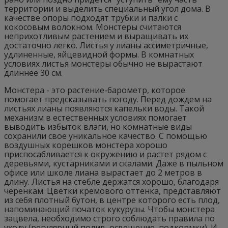
территории и выделить специальный угол дома. В
качестве опоры подходят трубки и палки с
кокосовым волокном. Монстеры считаются
неприхотливым растением и выращивать их
достаточно легко. Листья у лианы ассиметричные,
удлиненные, яйцевидной формы. В комнатных
условиях листья монстеры обычно не вырастают
длиннее 30 см.
Монстера - это растение-барометр, которое
помогает предсказывать погоду. Перед дождем на
листьях лианы появляются капельки воды. Такой
механизм в естественных условиях помогает
выводить избыток влаги, но комнатные виды
сохранили свое уникальное качество. С помощью
воздушных корешков монстера хорошо
приспосабливается к окружению и растет рядом с
деревьями, кустарниками и скалами. Даже в пыльном
офисе или школе лиана вырастает до 2 метров в
длину. Листья на стебле держатся хорошо, благодаря
черенкам. Цветки кремового оттенка, представляют
из себя плотный бутон, в центре которого есть плод,
напоминающий початок кукурузы. Чтобы монстера
зацвела, необходимо строго соблюдать правила по
уходу (регулярный полив, освещение, подкормки). И