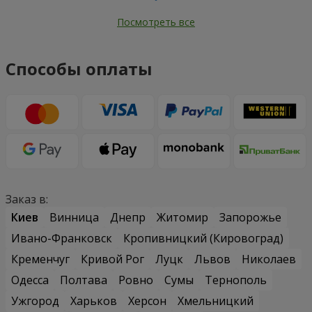
Посмотреть все
Способы оплаты
Заказ в:
Киев
Винница
Днепр
Житомир
Запорожье
Ивано-Франковск
Кропивницкий (Кировоград)
Кременчуг
Кривой Рог
Луцк
Львов
Николаев
Одесса
Полтава
Ровно
Сумы
Тернополь
Ужгород
Харьков
Херсон
Хмельницкий