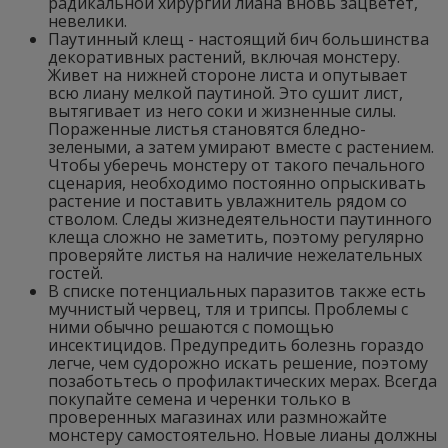
радикальной хирургии лиана вновь зацветет,
невелики.
Паутинный клещ - настоящий бич большинства
декоративных растений, включая монстеру.
Живет на нижней стороне листа и опутывает
всю лиану мелкой паутиной. Это сушит лист,
вытягивает из него соки и жизненные силы.
Пораженные листья становятся бледно-
зелеными, а затем умирают вместе с растением.
Чтобы уберечь монстеру от такого печального
сценария, необходимо постоянно опрыскивать
растение и поставить увлажнитель рядом со
стволом. Следы жизнедеятельности паутинного
клеща сложно не заметить, поэтому регулярно
проверяйте листья на наличие нежелательных
гостей.
В списке потенциальных паразитов также есть
мучнистый червец, тля и трипсы. Проблемы с
ними обычно решаются с помощью
инсектицидов. Предупредить болезнь гораздо
легче, чем судорожно искать решение, поэтому
позаботьтесь о профилактических мерах. Всегда
покупайте семена и черенки только в
проверенных магазинах или размножайте
монстеру самостоятельно. Новые лианы должны