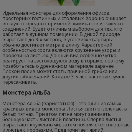
Идеальная монстера для оформления офисов,
просторных гостинных и столовых. Хорошо очищает
воздух от вредных примесей, химикатов и тяжелых
соединений. Будет отличным выбором для тех, кто
работает в душном помещении. В дикой природе
вырастает до 3-х метров, в условиях квартиры
обычно достигает метра в длину. Характерной
особенностью сорта являются кружевные узоры и
прорези на листьях. Данный вид особенно чутко
реагирует на застоявшуюся воду в горшке, поэтому
позаботьтесь о дренажном материале заранее.
Плохой полив может стать причиной грибка или
других заболеваний. Каждые 3-5 лет растение лучше
пересаживать.
Монстера Альба
Монстера Альба (вариегатная) - это один из самых
красивых видов монстеры. Листья светло-зеленые, в
белых пятнах. При этом пятна могут занимать
большую часть листовой пластины. Сперва листья
вырастают кружевными, затем появляются сплошные
и листья с прорезями. Предпочитает яркий,