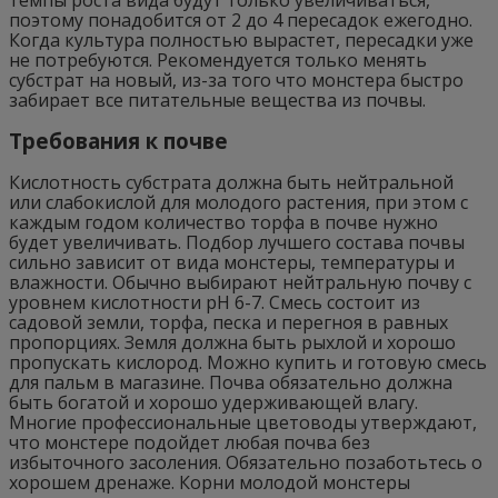
темпы роста вида будут только увеличиваться,
поэтому понадобится от 2 до 4 пересадок ежегодно.
Когда культура полностью вырастет, пересадки уже
не потребуются. Рекомендуется только менять
субстрат на новый, из-за того что монстера быстро
забирает все питательные вещества из почвы.
Требования к почве
Кислотность субстрата должна быть нейтральной
или слабокислой для молодого растения, при этом с
каждым годом количество торфа в почве нужно
будет увеличивать. Подбор лучшего состава почвы
сильно зависит от вида монстеры, температуры и
влажности. Обычно выбирают нейтральную почву с
уровнем кислотности pH 6-7. Смесь состоит из
садовой земли, торфа, песка и перегноя в равных
пропорциях. Земля должна быть рыхлой и хорошо
пропускать кислород. Можно купить и готовую смесь
для пальм в магазине. Почва обязательно должна
быть богатой и хорошо удерживающей влагу.
Многие профессиональные цветоводы утверждают,
что монстере подойдет любая почва без
избыточного засоления. Обязательно позаботьтесь о
хорошем дренаже. Корни молодой монстеры