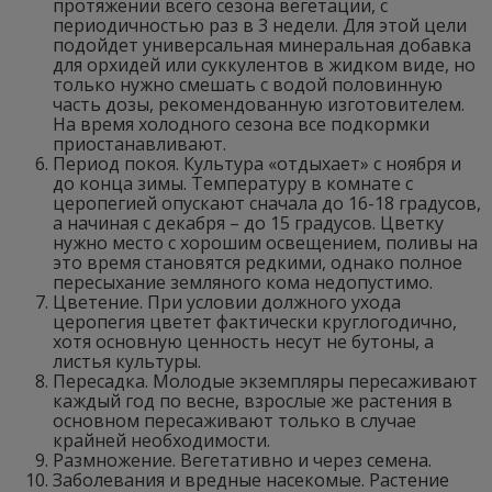
протяжении всего сезона вегетации, с
периодичностью раз в 3 недели. Для этой цели
подойдет универсальная минеральная добавка
для орхидей или суккулентов в жидком виде, но
только нужно смешать с водой половинную
часть дозы, рекомендованную изготовителем.
На время холодного сезона все подкормки
приостанавливают.
Период покоя. Культура «отдыхает» с ноября и
до конца зимы. Температуру в комнате с
церопегией опускают сначала до 16-18 градусов,
а начиная с декабря – до 15 градусов. Цветку
нужно место с хорошим освещением, поливы на
это время становятся редкими, однако полное
пересыхание земляного кома недопустимо.
Цветение. При условии должного ухода
церопегия цветет фактически круглогодично,
хотя основную ценность несут не бутоны, а
листья культуры.
Пересадка. Молодые экземпляры пересаживают
каждый год по весне, взрослые же растения в
основном пересаживают только в случае
крайней необходимости.
Размножение. Вегетативно и через семена.
Заболевания и вредные насекомые. Растение