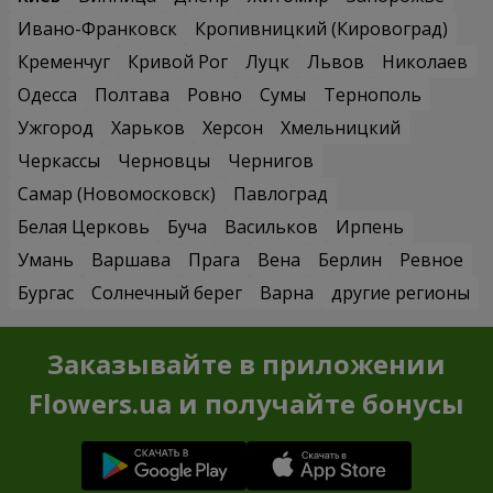
Ивано-Франковск
Кропивницкий (Кировоград)
Кременчуг
Кривой Рог
Луцк
Львов
Николаев
Одесса
Полтава
Ровно
Сумы
Тернополь
Ужгород
Харьков
Херсон
Хмельницкий
Черкассы
Черновцы
Чернигов
Самар (Новомосковск)
Павлоград
Белая Церковь
Буча
Васильков
Ирпень
Умань
Варшава
Прага
Вена
Берлин
Ревное
Бургас
Солнечный берег
Варна
другие регионы
Заказывайте в приложении
Flowers.ua и получайте бонусы