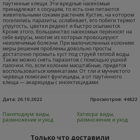
паутинные клещи. Эти вредные насекомые
принадлежат к сосущим, то есть они питаются
живительными соками растения. Кустик, на котором
поселились паразиты, ослабевает, его побеги теряют
упругость, цветки редеют и быстро осыпаются.
Кроме этого, большинство насекомых переносят на
себе вирусы, многие из которых провоцируют
неизлечимые болезни. При малочисленных колониях
меры решения проблемы довольно просты:
достаточно промыть куст под струей теплой воды.
Также можно снять паразитов с помощью ушной
палочки. Но, если колонии масштабные, придется
воспользоваться химикатами. От тли и мучнистого
червеца помогают фунгициды, а от паутинного
клеща — акарициды с инсектицидами.
Дата:
26.10.2022
Просмотров:
44822
Пахиподиум: виды,
Хатиора: виды,
размножение и уход
размножение и уход
Только что доставили