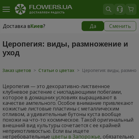
Доставка в
Киев
?
Да
Сменить
Доставка в
Киев
|
бесплатно
Церопегия: виды, размножение и
уход
Заказ цветов
>
Статьи о цветах
>
Церопегия: виды, размно
Церопегия — это декоративно-лиственное
клубневое растение с ниспадающими побегами,
которое в домашних условиях выращивают в
качестве ампельного. Особое внимание привлекают
кожистые листовые пластины с металлическим
отливом, а удивительные бутоны куста вообще
похожи на что-то космическое. Такой оригинальный
внешний вид культуры сочетается с ее крайней
неприхотливостью. Если вы ищете
нетребовательные
цветы в Запорожье
, обязательно