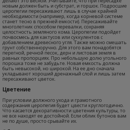
делают это весной. Учитывайте, что при пересадке
новым должен быть и субстрат, и горшок. Подросшие
церопегии пересаживают лишь в случае крайней
необходимости (например, когда корневой системе
станет тесно в прежней емкости). Пересаживайте
многолетник способом перевалки, сохраняя
целостность земляного кома. Церопегии подойдет
почвосмесь для кактусов или суккулентов с
добавлением древесного угля. Также можно смешать
грунт собственноручно. Для этого вам понадобятся
перегной, речной песок, дерн и листовая земля в
равных пропорциях. Про небольшую долю угольного
порошка тоже не забудьте. Новая емкость должна
быть невысокой, но широкой. На ее дно сначала
укладывают хороший дренажный слой и лишь затем
пересаживают цветок.
Цветение
При условии должного ухода и грамотного
содержания церопегия будет цвести круглогодично.
Что касается декоративности цветения культуры, то
не все находят ее достойной. Если облик бутонов вам
не по душе, просто срывайте их.