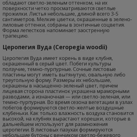
обладают светло-зеленым оттенком, на их
поверхности четко просматриваются светлые
прожилки. Листья небольшие, длиной всего 3-5
сантиметров. Мелкие цветки, окрашенные в зелено-
лиловые оттенки, собраны в зонтичные соцветия.
Форма лепестков напоминает заостренную
трапецию.
Церопегия Вуда (Ceropegia woodii)
Церопегия Вуда имеет корень в виде клубня,
окрашенный в серый цвет. Побеги культуры
ползучие, темно-пурпурные. Сочные листовые
пластины могут иметь вытянутую, овальную либо
треугольную форму. Размеры их небольшие,
окрашены в насыщенно-зеленый цвет, причем
лицевая сторона пластинок украшена мраморными
разводами, а изнаночная — или светло-зеленая, или
темно-пурпурная. Во время сезона вегетации в узлах
побегов формируются светло-желтые воздушные
клубеньки. Как только влажность воздуха становится
высокой, на клубнях вырастают корешки, которые в
дальнейшем используют для размножения
церопегии. В листовых пазухах формируются
небольшие бутоны с венчиком светло-бежевого