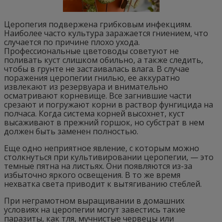
Церопегия подвержена грибковым инфекциям.
Наиболее часто культура заражается гниением, что
случается по причине плохо ухода.
Профессиональные цветоводы советуют не
поливать куст слишком обильно, а также следить,
чтобы в грунте не застаивалась влага. В случае
поражения церопегии гнилью, ее аккуратно
извлекают из резервуара и внимательно
осматривают корневище. Все загнившие части
срезают и погружают корни в раствор фунгицида на
полчаса. Когда система корней высохнет, куст
высаживают в прежний горшок, но субстрат в нем
должен быть заменен полностью.
Еще одно неприятное явление, с которым можно
столкнуться при культивировании церопегии, — это
темные пятна на листьях. Они появляются из-за
избыточно яркого освещения. В то же время
нехватка света приводит к вытягиванию стеблей.
При неграмотном выращивании в домашних
условиях на церопегии могут завестись такие
паразиты, как тля, мучнистые червецы или