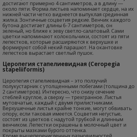
достигают примерно 4 сантиметров, а в длину ―
около пяти. Форма листьев напоминает сердце, на их
нижней части четко виднеется выпуклая срединная
жилка. Зонтичные соцветия редкие. Венчик каждого
бутона достигает длины 6-7 сантиметров, он
зеленый, но ближе к зеву светло-салатовый. Сами
цветки напоминают колокольчики, состоят из пяти
лепестков, которые расширяются к верхушке и
формируют собой некий парашют. На окантовке
лепестков вырастает светлый пушок.
Церопегия стапелиевидная (Ceropegia
stapeliiformis)
Церопегия стапелиевидная – это ползучий
полукустарник с утолщенными побегами (толщина до
2 сантиметров). Интересно, что снизу сечение
стеблей круглое, а сверху — трехгранное. Листья
мутовчатые, каждый с двумя прилистниками.
Верхушечные листья крайне тонкие, могут обвивать
опору, если таковая имеется. Соцветия негустые,
состоят из цветков с надутой трубкой и длинным
венчиком. Лепестки окрашены в молочный цвет и
покрыты мазками бурого оттенка.
Кроме вышеперечисленных разновидностей,