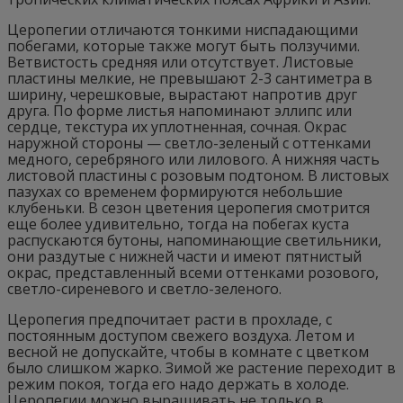
Церопегии отличаются тонкими ниспадающими
побегами, которые также могут быть ползучими.
Ветвистость средняя или отсутствует. Листовые
пластины мелкие, не превышают 2-3 сантиметра в
ширину, черешковые, вырастают напротив друг
друга. По форме листья напоминают эллипс или
сердце, текстура их уплотненная, сочная. Окрас
наружной стороны — светло-зеленый с оттенками
медного, серебряного или лилового. А нижняя часть
листовой пластины с розовым подтоном. В листовых
пазухах со временем формируются небольшие
клубеньки. В сезон цветения церопегия смотрится
еще более удивительно, тогда на побегах куста
распускаются бутоны, напоминающие светильники,
они раздутые с нижней части и имеют пятнистый
окрас, представленный всеми оттенками розового,
светло-сиреневого и светло-зеленого.
Церопегия предпочитает расти в прохладе, с
постоянным доступом свежего воздуха. Летом и
весной не допускайте, чтобы в комнате с цветком
было слишком жарко. Зимой же растение переходит в
режим покоя, тогда его надо держать в холоде.
Церопегии можно выращивать не только в