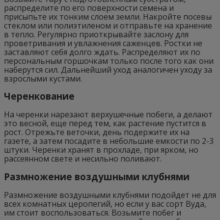
распределите по его поверхности семена и
присыпьте их тонким слоем земли. Накройте посевы
стеклом или полиэтиленом и отправьте на хранение
в тепло. Регулярно приоткрывайте заслону для
проветривания и увлажнения саженцев. Ростки не
заставляют себя долго ждать. Распределяют их по
персональным горшочкам только после того как они
наберутся сил. Дальнейший уход аналогичен уходу за
взрослыми кустами.
Черенкование
На черенки нарезают верхушечные побеги, а делают
это весной, еще перед тем, как растение пустится в
рост. Отрежьте веточки, день подержите их на
газете, а затем посадите в небольшие емкости по 2-3
штуки. Черенки хранят в прохладе, при ярком, но
рассеянном свете и несильно поливают.
Размножение воздушными клубнями
Размножение воздушными клубнями подойдет не для
всех комнатных церопегий, но если у вас сорт Вуда,
им стоит воспользоваться. Возьмите побег и