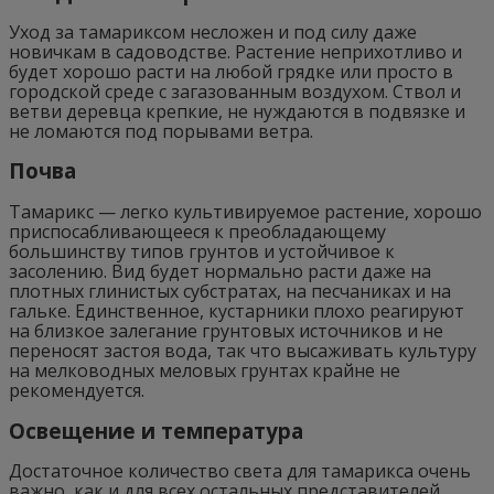
Уход за тамариксом несложен и под силу даже
новичкам в садоводстве. Растение неприхотливо и
будет хорошо расти на любой грядке или просто в
городской среде с загазованным воздухом. Ствол и
ветви деревца крепкие, не нуждаются в подвязке и
не ломаются под порывами ветра.
Почва
Тамарикс — легко культивируемое растение, хорошо
приспосабливающееся к преобладающему
большинству типов грунтов и устойчивое к
засолению. Вид будет нормально расти даже на
плотных глинистых субстратах, на песчаниках и на
гальке. Единственное, кустарники плохо реагируют
на близкое залегание грунтовых источников и не
переносят застоя вода, так что высаживать культуру
на мелководных меловых грунтах крайне не
рекомендуется.
Освещение и температура
Достаточное количество света для тамарикса очень
важно, как и для всех остальных представителей