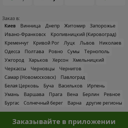
Заказ в:
Киев
Винница
Днепр
Житомир
Запорожье
Ивано-Франковск
Кропивницкий (Кировоград)
Кременчуг
Кривой Рог
Луцк
Львов
Николаев
Одесса
Полтава
Ровно
Сумы
Тернополь
Ужгород
Харьков
Херсон
Хмельницкий
Черкассы
Черновцы
Чернигов
Самар (Новомосковск)
Павлоград
Белая Церковь
Буча
Васильков
Ирпень
Умань
Варшава
Прага
Вена
Берлин
Ревное
Бургас
Солнечный берег
Варна
другие регионы
Заказывайте в приложении