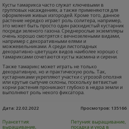
Кусты тамарикса часто служат ключевыми в
групповых насаждениях, а также применяются для
оформления живых изгородей. Кроме того, данное
растение нередко играет роль солитера, например,
это может быть просто один раскидистый кустарник
посреди зеленого газона. Среднерослые экземпляры
очень хорошо смотрятся с вечнозелеными видами,
например с декоративными елями и
можжевельниками. А среди листопадных
декоративно-цветущих видов наиболее хорошо с
тамариксами сочетаются кусты жасмина и сирени.
Также тамарикс может играть не только
декоративную, но и практическую роль. Так,
кустарниками укрепляют участки с угрозой оползня
или крутые сыпучие склоны, поскольку ветвистые
корни растения проникают глубоко в недра земли и
выполняют роль некого фиксатора.
Дата:
22.02.2022
Просмотров:
135166
Пуансеттия:
Петуния: выращивание,
выращивание,
посадка и уход в