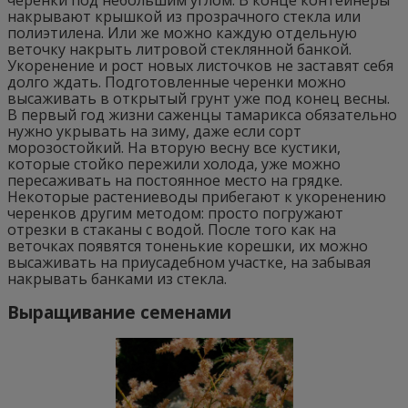
черенки под небольшим углом. В конце контейнеры
накрывают крышкой из прозрачного стекла или
полиэтилена. Или же можно каждую отдельную
веточку накрыть литровой стеклянной банкой.
Укоренение и рост новых листочков не заставят себя
долго ждать. Подготовленные черенки можно
высаживать в открытый грунт уже под конец весны.
В первый год жизни саженцы тамарикса обязательно
нужно укрывать на зиму, даже если сорт
морозостойкий. На вторую весну все кустики,
которые стойко пережили холода, уже можно
пересаживать на постоянное место на грядке.
Некоторые растениеводы прибегают к укоренению
черенков другим методом: просто погружают
отрезки в стаканы с водой. После того как на
веточках появятся тоненькие корешки, их можно
высаживать на приусадебном участке, на забывая
накрывать банками из стекла.
Выращивание семенами