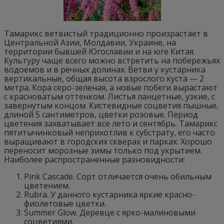
Тамарикс ветвистый традиционно произрастает в
Центральной Азии, Молдавии, Украине, на
территории бывшей Югославии и на юге Китая.
Культуру чаще всего можно встретить на побережьях
водоемов и в речных долинах. Ветви у кустарника
вертикальные, общая высота взрослого куста — 2
метра. Кора серо-зеленая, а новые побеги вырастают
с красноватым оттенком. Листья ланцетные, узкие, с
завернутым концом. Кистевидные соцветия пышные,
длиной 5 сантиметров, цветки розовые. Период
цветения захватывает все лето и сентябрь. Тамарикс
пятитычинковый неприхотлив к субстрату, его часто
выращивают в городских скверах и парках. Хорошо
переносит морозные зимы только под укрытием.
Наиболее распространенные разновидности:
Pink Cascade. Cорт отличается очень обильным
цветением.
Rubra. У данного кустарника яркие красно-
фиолетовые цветки.
Summer Glow. Деревце с ярко-малиновыми
соцветиями.