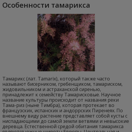
Особенности тамарикса
Тамарикс (лат. Tamarix), который также часто
называют бисерником, гребенщиком, тамариском,
жидовильником и астраханской сиренью,
принадлежит к семейству Тамарисковые. Научное
название культуры происходит от названия реки
Тама-риз (ныне Тимбра), которая протекает во
французских, испанских и андоррских Пиренеях. По
внешнему виду растение представляет собой кусты с
ниспадающими до самой земли ветвями и невысокие
деревца. Естественной средой обитания тамарикса
являются южные широты Европы, Центральная и