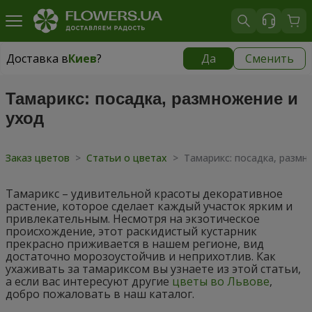
Доставка в
Киев
?
Да
Сменить
Доставка в
Киев
|
бесплатно
Тамарикс: посадка, размножение и
уход
Заказ цветов
>
Статьи о цветах
>
Тамарикс: посадка, размн
Тамарикс – удивительной красоты декоративное
растение, которое сделает каждый участок ярким и
привлекательным. Несмотря на экзотическое
происхождение, этот раскидистый кустарник
прекрасно приживается в нашем регионе, вид
достаточно морозоустойчив и неприхотлив. Как
ухаживать за тамариксом вы узнаете из этой статьи,
а если вас интересуют другие
цветы во Львове
,
добро пожаловать в наш каталог.