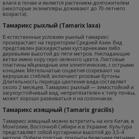
влаги в почве и является растением-долгожителем
(некоторые экземпляры доживают до 70-летнего
возраста).
Тамарикс рыхлый (Tamarix laxa)
В естественных условиях рыхлый тамарикс
произрастает на территории Средней Азии. Вид
представлен раскидистыми кустарниками либо
деревьями высотой до пяти метров. Ниспадающие
ветви имею кору серо-зеленого цвета. Листовые
пластины яйцевидные или эллиптические, с острыми
концами. Метельчатые соцветия созревают на
верхушках стеблей, включают розовые бутоны.
Длительность периода цветения вида составляет
около 2 месяцев. Тамарикс рыхлый — зимостойкий и
засухоустойчивый вид, непритязателен к типу почвы,
может хорошо развиваться и на солончаках.
Тамарикс изящный (Tamarix gracilis)
Тамарикс изящный можно встретить на юге Китая, в
Монголии, Восточной Сибири и в Украине. Культура
представляет собой кустарники высотой до 3,5-4
метров. Побеги толстые, покрыты белесыми пятнами,