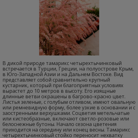
В дикой природе тамарикс четырехтычинковый
встречается в Турции, Греции, на полуострове Крым,
в Юго-Западной Азии и на Дальнем Востоке. Вид
представляет собой сравнительно крупный
кустарник, который при благоприятных условиях
вырастет до 10 метров в высоту. Его изящные
длинные ветви окрашены в багрово-красно цвет.
Листья зеленые, с голубым отливом, имеют овальную
или ремневидную форму, более узкие в основании и с
заостренными верхушками. Соцветия метельчатые
или кистеобразные, включают светло-розовые или
белоснежные бутоны. Начало сезона цветения
приходится на середину или конец весны. Тамарикс
четырехтычинковый стойко переносит нехватку