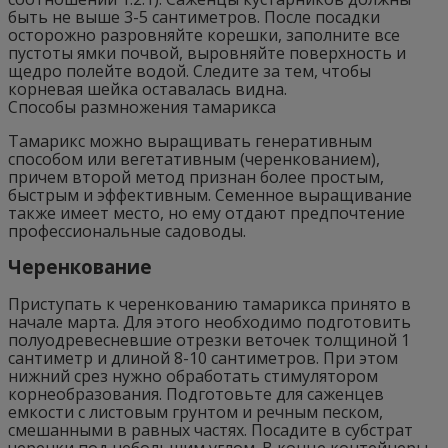
быть не выше 3-5 сантиметров. После посадки
осторожно разровняйте корешки, заполните все
пустоты ямки почвой, выровняйте поверхность и
щедро полейте водой. Следите за тем, чтобы
корневая шейка оставалась видна.
Способы размножения тамарикса
Тамарикс можно выращивать генеративным
способом или вегетативным (черенкованием),
причем второй метод признан более простым,
быстрым и эффективным. Семенное выращивание
также имеет место, но ему отдают предпочтение
профессиональные садоводы.
Черенкование
Приступать к черенкованию тамарикса принято в
начале марта. Для этого необходимо подготовить
полуодревесневшие отрезки веточек толщиной 1
сантиметр и длиной 8-10 сантиметров. При этом
нижний срез нужно обработать стимулятором
корнеобразования. Подготовьте для саженцев
емкости с листовым грунтом и речным песком,
смешанными в равных частях. Посадите в субстрат