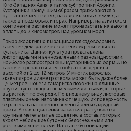
Юго-Западная Азия, а также субтропики Африки.
Кустарники наилучшим образом приживаются в
пустынных местностях, на солончаковых землях, а
также в предгорьях и горах. Например, на азиатском
континенте растение может произрастать на высоте
вплоть до 2 километров над уровнем моря.
Тамарикс активно выращивается садоводами в
качестве декоративного и пескоукрепительного
кустарника. Данная культура представлена
листопадными и вечнозелеными разновидностями.
Наиболее распространены кустарниковые формы, но
также встречаются и кустообразные деревья
высотой от 2 до 12 метров. У многих взрослых
экземпляров диаметр ствола может быть даже более
1,5 метров. Побеги тамариска похожи на длинные
прутья, густо покрытые мелкими листьями, которые
вырастают по очереди. По внешнему виду листовые
пластины очень напоминают чешую, их поверхность
окрашена в насыщенно-зеленый или изумрудный
цвета. В сезон цветения на ветвях распускаются
крупные метельчатые соцветия, в состав которых
входят небольшие бутоны с белоснежными или
розовыми лепестками. На этапе бутонизации
создается впечатление, что побеги культуры