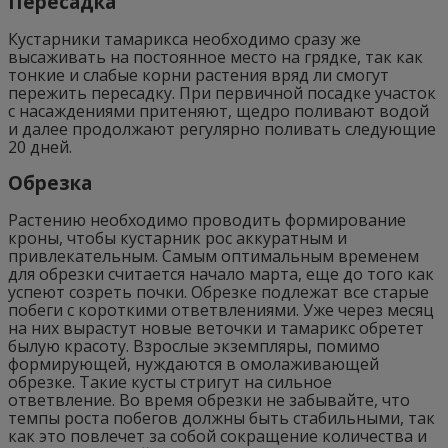
Пересадка
Кустарники тамарикса необходимо сразу же
высаживать на постоянное место на грядке, так как
тонкие и слабые корни растения вряд ли смогут
пережить пересадку. При первичной посадке участок
с насаждениями притеняют, щедро поливают водой
и далее продолжают регулярно поливать следующие
20 дней.
Обрезка
Растению необходимо проводить формирование
кроны, чтобы кустарник рос аккуратным и
привлекательным. Самым оптимальным временем
для обрезки считается начало марта, еще до того как
успеют созреть почки. Обрезке подлежат все старые
побеги с короткими ответвлениями. Уже через месяц
на них вырастут новые веточки и тамарикс обретет
былую красоту. Взрослые экземпляры, помимо
формирующей, нуждаются в омолаживающей
обрезке. Такие кусты стригут на сильное
ответвление. Во время обрезки не забывайте, что
темпы роста побегов должны быть стабильными, так
как это повлечет за собой сокращение количества и