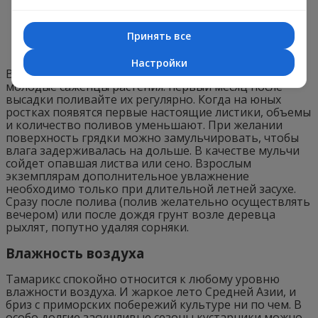
Принять все
Настройки
В систематическом поливе нуждаются только
молодые саженцы растения: первый месяц после
высадки поливайте их регулярно. Когда на юных
ростках появятся первые настоящие листики, объемы
и количество поливов уменьшают. При желании
поверхность грядки можно замульчировать, чтобы
влага задерживалась на дольше. В качестве мульчи
сойдет опавшая листва или сено. Взрослым
экземплярам дополнительное увлажнение
необходимо только при длительной летней засухе.
Сразу после полива (полив желательно осуществлять
вечером) или после дождя грунт возле деревца
рыхлят, попутно удаляя сорняки.
Влажность воздуха
Тамарикс спокойно относится к любому уровню
влажности воздуха. И жаркое лето Средней Азии, и
бриз с приморских побережий культуре ни по чем. В
особо долгие засушливые сезоны кустарники можно