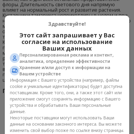
флоры. Длительность светового дня напрямую
влияет на нормальный рост и развитие растения.
Кустарники тамарикса неприхотливы в целом и при
необходимости способны стойко перенести тенистую
Здравствуйте!
местность. Однако оптимальной считается грядка,
ориентированная на юго-восток. К температуре
Этот сайт запрашивает у Вас
тамариксы также довольно нетребовательны.
согласие на использование
Культура способна нормально себя чувствовать при
Ваших данных
повышенных температурных отметках. Небольшие
морозы также в большинстве случаев не страшны
Персонализированная реклама и контент,
растениям, но при суровой погоде хрупкие корни
аналитика, определение эффективности
тамарикса могут пострадать. Кроме того, недавно
Хранение и/или доступ к информации на
высаженный в открытый грунт саженец в течение
Вашем устройстве
первых 2-3 недель нуждается в притенении от
целенаправленных солнечных лучей.
Информация с Вашего устройства (например, файлы
cookie и уникальные идентификаторы) будет доступна
Полив
поставщикам. Кроме того, они, а также этот сайт или
приложение смогут сохранять информацию с Вашего
устройства и обрабатывать Ваши персональные
данные.
Некоторые поставщики могут использовать Ваши
данные на основании законного интереса. Вы можете
изменить свой выбор позже по ссылке внизу страницы.