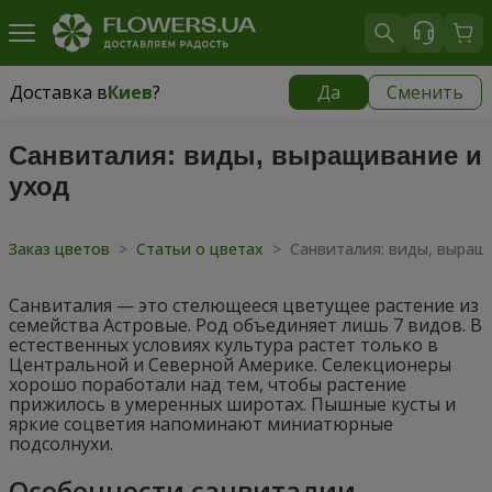
Доставка в
Киев
?
Да
Сменить
Доставка в
Киев
|
бесплатно
Санвиталия: виды, выращивание и
уход
Заказ цветов
>
Статьи о цветах
>
Санвиталия: виды, выращ
Санвиталия — это стелющееся цветущее растение из
семейства Астровые. Род объединяет лишь 7 видов. В
естественных условиях культура растет только в
Центральной и Северной Америке. Селекционеры
хорошо поработали над тем, чтобы растение
прижилось в умеренных широтах. Пышные кусты и
яркие соцветия напоминают миниатюрные
подсолнухи.
Особенности санвиталии