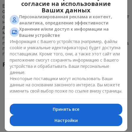
согласие на использование
Если перед посадкой рассады почву удобряли
Ваших данных
органикой или минеральными удобрения,
откажитесь от подкормок на сезон. Постный субстрат
Персонализированная реклама и контент,
нужно удобрять дважды в месяц. Минеральные
аналитика, определение эффективности
добавки для санвиталии легко найти в цветочных
Хранение и/или доступ к информации на
магазинах. Удобрения после цветения стимулируют
Вашем устройстве
повторное формирование цветков, но важно не
Информация с Вашего устройства (например, файлы
переусердствовать. Избыток питательных веществ в
cookie и уникальные идентификаторы) будет доступна
почве может стать причиной развития корневой
гнили.
поставщикам. Кроме того, они, а также этот сайт или
приложение смогут сохранять информацию с Вашего
Режим полива
устройства и обрабатывать Ваши персональные
данные.
Некоторые поставщики могут использовать Ваши
данные на основании законного интереса. Вы можете
изменить свой выбор позже по ссылке внизу страницы.
Принять все
Настройки