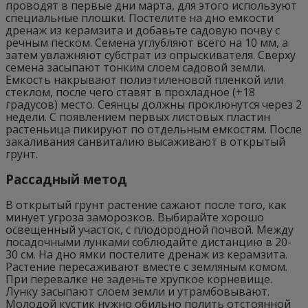
проводят в первые дни марта, для этого используют
специальные плошки. Постелите на дно емкости
дренаж из керамзита и добавьте садовую почву с
речным песком. Семена углубляют всего на 10 мм, а
затем увлажняют субстрат из опрыскивателя. Сверху
семена засыпают тонким слоем садовой земли.
Емкость накрывают полиэтиленовой пленкой или
стеклом, после чего ставят в прохладное (+18
градусов) место. Сеянцы должны проклюнутся через 2
недели. С появлением первых листовых пластин
растеньица пикируют по отдельным емкостям. После
закаливания санвиталию высаживают в открытый
грунт.
Рассадный метод
В открытый грунт растение сажают после того, как
минует угроза заморозков. Выбирайте хорошо
освещенный участок, с плодородной почвой. Между
посадочными лунками соблюдайте дистанцию в 20-
30 см. На дно ямки постелите дренаж из керамзита.
Растение пересаживают вместе с земляным комом.
При перевалке не заденьте хрупкое корневище.
Лунку засыпают слоем земли и утрамбовывают.
Молодой кустик нужно обильно полить отстоянной