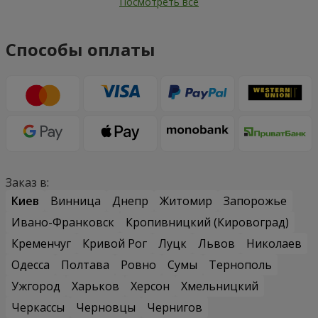
Посмотреть все
Способы оплаты
Заказ в:
Киев
Винница
Днепр
Житомир
Запорожье
Ивано-Франковск
Кропивницкий (Кировоград)
Кременчуг
Кривой Рог
Луцк
Львов
Николаев
Одесса
Полтава
Ровно
Сумы
Тернополь
Ужгород
Харьков
Херсон
Хмельницкий
Черкассы
Черновцы
Чернигов