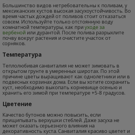
Большинство видов нетребовательны к поливам, у
мексиканских кустов высокая засухоустойчивость. Во
время частых дождей от поливов стоит отказаться
совсем. Используйте только отстоянную воду
комнатной температуры, как при
уходе за
вербеной
или дурантой. После полива разрыхлите
почву вокруг растения и очистите участок от
сорняков.
Температура
Теплолюбивая санвиталия не может зимовать в
открытом грунте в умеренных широтах. По этой
причине цветы выращивают как однолетники или в
подвесных корзинах дома. Если вы хотите сохранить
куст, необходимо выкопать корневище осенью и
хранить его зимой при температуре +5-8 градусов.
Цветение
Качество бутонов можно повысить, если
прищипывать верхушки стеблей. Даже засуха не
может оказать серьезного влияния на
декоративность куста. Санвиталия красиво цветет и