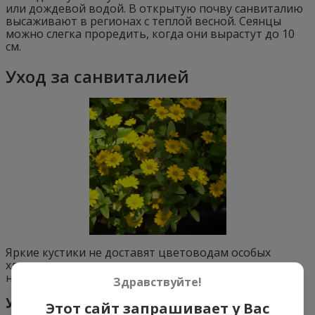
или дождевой водой. В открытую почву санвиталию
высаживают в регионах с теплой весной. Сеянцы
можно слегка проредить, когда они вырастут до 10
см.
Уход за санвиталией
Яркие кустики не доставят цветоводам особых
хлопот, выращивать санвиталию могут даже
новички в садоводстве.
Здравствуйте!
Удобрения
Этот сайт запрашивает у Вас