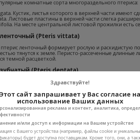
пулярные комнатные сорта многораздельного птериса:
egata. Кустик, листья которого в верхней части имеют 
tata. Листовые пластины в верхней части слегка расшире
ifolia. На месте центральной листовой прожилки есть се
ленточный (Pteris vittata)
 птерис ленточный формирует рослую и раскидистую пор
естью тянутся к земле. Перисто-рассеченные длинные л
ся темной расцветкой.
зубчатый (Pteris dentata)
убчатый отличается перистыми светло-зелеными пласти
Здравствуйте!
тиметров, при этом ширина, как правило, - до 40 санти
темпы роста и считается высокодекоративной.
Этот сайт запрашивает у Вас согласие н
использование Ваших данных
ожение птериса
рсонализированная реклама и контент, аналитика, опреде
фективности
анение и/или доступ к информации на Вашем устройстве
ация с Вашего устройства (например, файлы cookie и уникальн
фикаторы) будет доступна поставщикам. Кроме того, они, а так