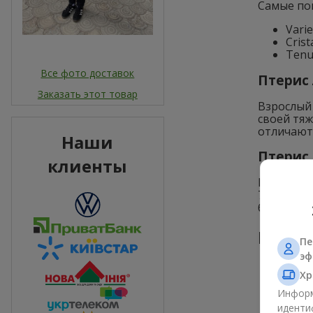
Самые по
Vari
Cris
Tenu
Все фото доставок
Птерис 
Заказать этот товар
Взрослый
своей тяж
отличают
Наши
Птерис 
клиенты
Птерис з
70-80 сан
быстрые 
Размн
Пе
эф
Хр
Информ
иденти