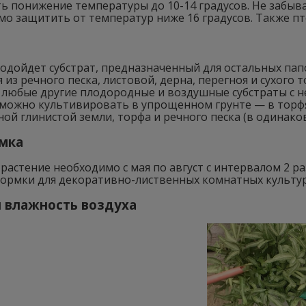
ь понижение температуры до 10-14 градусов. Не забыва
о защитить от температур ниже 16 градусов. Также пт
подойдет субстрат, предназначенный для остальных пап
 из речного песка, листовой, дерна, перегноя и сухого 
 любые другие плодородные и воздушные субстраты с н
 можно культивировать в упрощенном грунте — в торфя
ой глинистой земли, торфа и речного песка (в одинако
мка
растение необходимо с мая по август с интервалом 2 р
кормки для декоративно-лиственных комнатных культур
и влажность воздуха