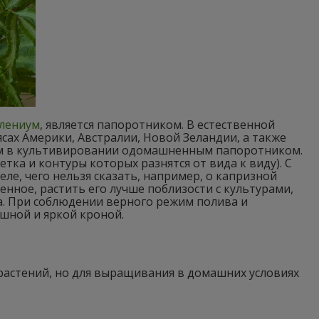
лениум
, является папоротником. В естественной
ясах Америки, Австралии, Новой Зеландии, а также
ким в культивировании одомашненным папоротником.
тка и контуры которых разнятся от вида к виду). С
ле, чего нельзя сказать, например, о капризной
венное, растить его лучше поблизости с культурами,
. При соблюдении верного режим полива и
шной и яркой кроной.
растений, но для выращивания в домашних условиях