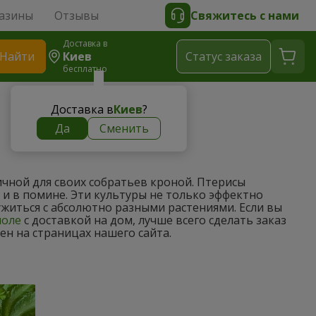
азины
Отзывы
Свяжитесь с нами
Доставка в
Найти
Киев
Cтатус заказа
бесплатно
Доставка в
Киев
?
Да
Сменить
чной для своих собратьев кроной. Птерисы
 и в помине. Эти культуры не только эффектно
 ужиться с абсолютно разными растениями. Если вы
поле
с доставкой на дом, лучше всего сделать заказ
н на страницах нашего сайта.