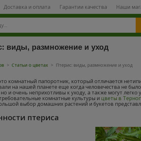
Доставка и оплата
Гарантии качества
Наши маг
с: виды, размножение и уход
тов
>
Статьи о цветах
>
Птерис: виды, размножение и уход
это комнатный папоротник, который отличается нетипи
али на нашей планете еще когда человечества не было
 но и очень неприхотливы к уходу, а также могут легко
требовательные комнатные культуры и
цветы в Терно
ольшой выбор домашних растений и букетов представле
нности птериса