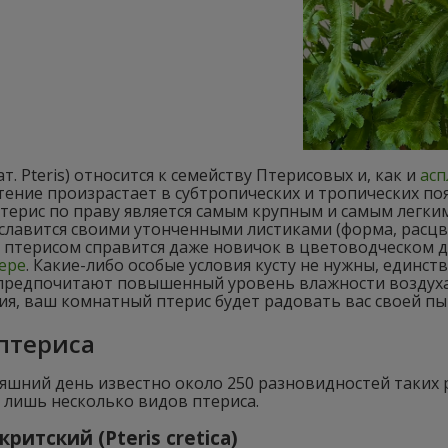
ат. Pteris) относится к семейству Птерисовых и, как и
асп
тение произрастает в субтропических и тропических по
Птерис по праву является самым крупным и самым лег
славится своими утонченными листиками (форма, расцве
 птерисом справится даже новичок в цветоводческом де
ере
. Какие-либо особые условия кусту не нужны, единст
предпочитают повышенный уровень влажности воздуха
я, ваш комнатный птерис будет радовать вас своей пы
птериса
яшний день известно около 250 разновидностей таких 
 лишь несколько видов птериса.
критский (Pteris cretica)