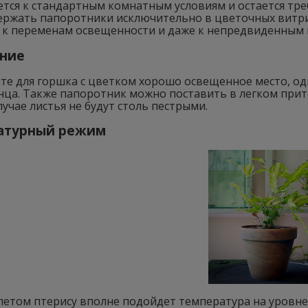
ется к стандартным комнатным условиям и остается тр
ержать папоротники исключительно в цветочных витри
я к переменам освещенности и даже к непредвиденным
ние
те для горшка с цветком хорошо освещенное место, од
нца. Также папоротник можно поставить в легком прите
лучае листья не будут столь пестрыми.
атурный режим
летом птерису вполне подойдет температура на уровне 