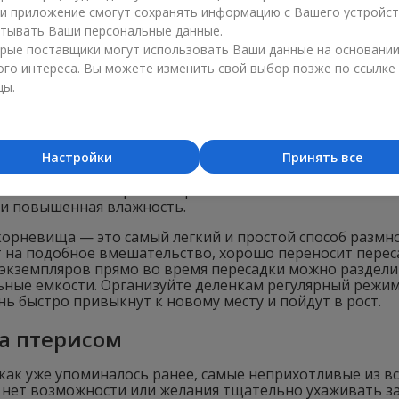
ли приложение смогут сохранять информацию с Вашего устройст
тывать Ваши персональные данные.
рые поставщики могут использовать Ваши данные на основани
ого интереса. Вы можете изменить свой выбор позже по ссылке
цы.
ельным чертам птериса можно смело отнести не только 
поротниковые, птерисы выращиваются из спор. Также п
Настройки
Принять все
амосев — еще один способ размножения культуры. Если
еся споры при условии достаточной влажности, быстро
остоятельно собрать споры и заняться их высевом бли
 и повышенная влажность.
корневища — это самый легкий и простой способ размн
 на подобное вмешательство, хорошо переносит переса
экземпляров прямо во время пересадки можно разделит
ные емкости. Организуйте деленкам регулярный режим 
нь быстро привыкнут к новому месту и пойдут в рост.
за птерисом
как уже упоминалось ранее, самые неприхотливые из в
с нет возможности или желания тщательно ухаживать з