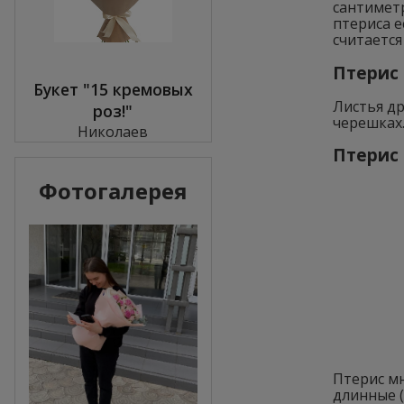
сантиметр
птериса е
считается
Птерис 
Букет "15 кремовых
Листья д
роз!"
черешках
Николаев
Птерис 
Фотогалерея
Птерис м
длинные (