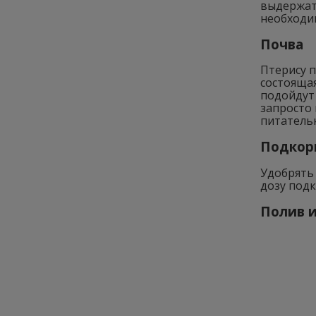
выдержат
необходим
Почва
Птерису 
состоящая
подойдут
запросто
питательн
Подкор
Удобрять 
дозу под
Полив 