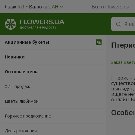
Язык:
RU
Валюта:
UAH
Все о Flowers.ua
Акционные букеты
Птери
Новинки
Заказ цве
Оптовые цены
Птерис – 
существов
ХИТ продаж
выглядят,
ищете не
онлайн. Б
Цветы любимой
Особе
Горячее предложение
День рождения