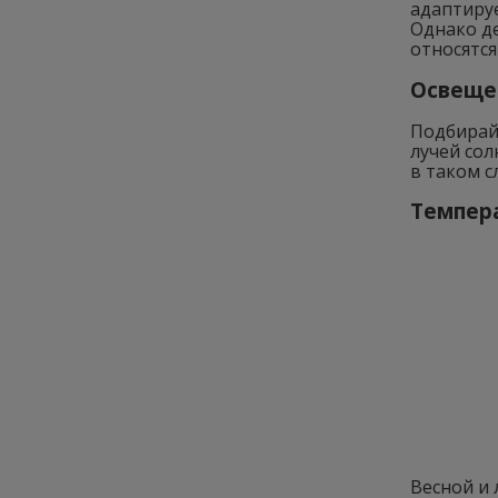
адаптиру
Однако д
относятс
Освеще
Подбирай
лучей сол
в таком с
Темпер
Весной и 