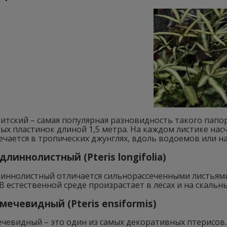
итский – самая популярная разновидность такого папор
ых пластинок длиной 1,5 метра. На каждом листике насч
ечается в тропических джунглях, вдоль водоемов или на
длиннолистный (Pteris longifolia)
иннолистный отличается сильнорассеченными листьями 
В естественной среде произрастает в лесах и на скаль
мечевидный (Pteris ensiformis)
чевидный – это один из самых декоративных птерисов.