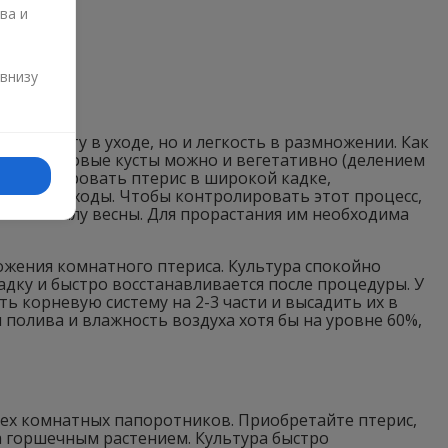
ва и
и
 внизу
простоту в уходе, но и легкость в размножении. Как
олучить новые кусты можно и вегетативно (делением
 культивировать птерис в широкой кадке,
 дадут всходы. Чтобы контролировать этот процесс,
же к началу весны. Для прорастания им необходима
ожения комнатного птериса. Культура спокойно
дку и быстро восстанавливается после процедуры. У
ь корневую систему на 2-3 части и высадить их в
полива и влажность воздуха хотя бы на уровне 60%,
сех комнатных папоротников. Приобретайте птерис,
а горшечным растением. Культура быстро