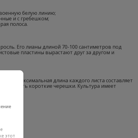
сдвоенную белую линию;
нные и с гребешком;
рая полоса.
осль. Его лианы длиной 70-100 сантиметров под
истовые пластины вырастают друг за другом и
нками. Максимальная длина каждого листа составляет
метров. Есть короткие черешки. Культура имеет
а
ление
ые
же этот