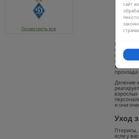
сайт и
обраба
Некото
законн
Посмотреть все
страни
К положит
и все па
корня). С
осыпающи
можно сам
прохлада
Деление 
реагирует
взрослых 
персональ
и они оче
Уход 
Птерисы, 
если у ва