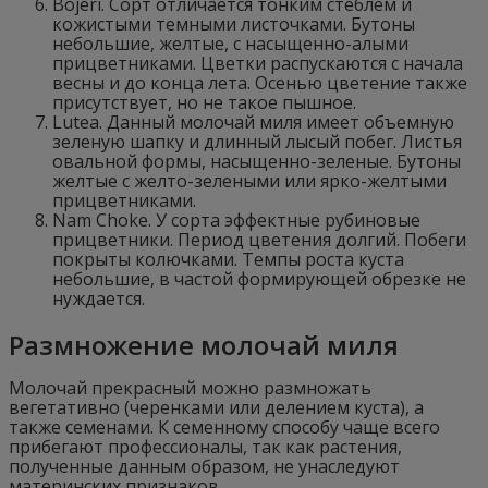
Bojeri. Сорт отличается тонким стеблем и
кожистыми темными листочками. Бутоны
небольшие, желтые, с насыщенно-алыми
прицветниками. Цветки распускаются с начала
весны и до конца лета. Осенью цветение также
присутствует, но не такое пышное.
Lutea. Данный молочай миля имеет объемную
зеленую шапку и длинный лысый побег. Листья
овальной формы, насыщенно-зеленые. Бутоны
желтые с желто-зелеными или ярко-желтыми
прицветниками.
Nam Choke. У сорта эффектные рубиновые
прицветники. Период цветения долгий. Побеги
покрыты колючками. Темпы роста куста
небольшие, в частой формирующей обрезке не
нуждается.
Размножение молочай миля
Молочай прекрасный можно размножать
вегетативно (черенками или делением куста), а
также семенами. К семенному способу чаще всего
прибегают профессионалы, так как растения,
полученные данным образом, не унаследуют
материнских признаков.