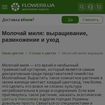
Доставка в
Киев
?
Да
Сменить
Доставка в
Киев
|
бесплатно
Молочай миля: выращивание,
размножение и уход
Заказ цветов
>
Статьи о цветах
>
Молочай миля: выращиван
Молочай миля — это яркий и необычный
травянистый кустарник, который является самым
декоративным среди представителей семейства
Молочайные. Вырастить такое комнатное растение в
своем жилище мечтает каждый цветовод, тем более,
что сделать это вовсе не сложно: культура
нетребовательна в уходе и содержании. Если вам
приглянулось такое растение, заказать экзотические
цветы в Николаеве
и других городах Украины
довольно просто. Связаться со специалистами и