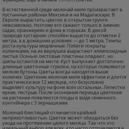
В естественной среде молочай миля произрастает в
пустынных районах Мексики и на Мадагаскаре. В
Европе вырастить цветок в открытом грунте
невозможно, поэтому его сажают только в зимних
садах, оранжереях и дома в горшках. В дикой
природе кустарник способен вырасти до отметки 2
метра, а в домашних условиях — до 1 метра. Темпы
роста культуры медленные. Побеги покрыты
колючками, на их верхушке вырастают эллипсоидные
листья. Осенью листовые пластины опадают, но
шипы остаются на месте. Куст выпускает достаточно
длинные цветочные стрелки, на которых появляются
мелкие бутоны. Цветы всегда находятся выше
колючек. Цветение молочая миля эффектное и длится
практически все 12 месяцев, что безусловно
выделяет культуру на фоне всех остальных. Лепестки
яркие, пестрые. После окончания периода цветения
на растении появляются плоды в виде семенного
контейнера с 3 зернышками.
Молочай блестящий отличается крайней
неприхотливостью. Цветок может обходиться без
ухода на протяжении целого месяца. Так что это
идеальный выбор для всех, кто часто отправляется в