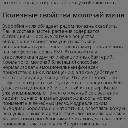
потихоньку адаптировать к теплу и обилию света.
Полезные свойства молочай миля
Эуфорбия миля обладает рядом полезных свойств.
Так, в составе частей растения содержатся
фитонциды — особые летучие вещества,
обладающие свойством уничтожать или
останавливать рост вредоносных микроорганизмов
в атмосфере на целых 55%. Это касается и
стафилококка и других инфекционных бактерий.
Кроме того, молочай блестящий способен
нормализовать эмоциональный фон всех
присутствующих в помещении, а также действует
как тонизирующее вещество. Что уж говорить об
эффектности растения. Суккулент по праву способен
украсить и домашний, и офисный интерьер. Выше
уже упоминалось о том, что млечный сок растения
ядовит, однако, в малых дозах жидкость можно
применять в лечебных целях. Издревле соком
выводили бородавки и натоптыши, осветляли кожу и
веснушки. Также в древности молочай миля наделяли
магическими способностями. Считалось, что растение
привлекает счастье в дом. Энергетика цветка