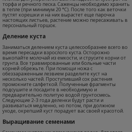
торфа и речного песка. Саженцы необходимо хранить
в тепле (при минимум 20 °C). После того как веточки
пустят корешки и на них вырастет еще парочка
настоящих листьев, растение можно пересаживать в
персональный горшок.
Деление куста
Заниматься делением куста целесообразнее всего во
время пересадки взрослого куста. Осторожно
выкопайте молочай из емкости, и струсите корни от
грунта. Все травмированные или больные части
корней обрежьте. При помощи ножа с
обеззараженным лезвием разделите куст на
несколько частей. Проступивший сок растения
промокните салфеткой. Полученные фрагменты
подсушите и посадите в необходимую и
предварительно политую водой грунтосмесь.
Следующие 2-3 года деленки будут расти и
развиваться медленно, но потом, при должном
уходе, окрепший куст порадует вас своей красотой.
Выращивание семенами