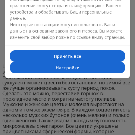
приложение смогут сохранять информацию с Вашего
устройства и обрабатывать Ваши персональные
данные.
Некоторые поставщики могут использовать Ваши
данные на основании законного интереса. Вы можете
изменить свой выбор позже по ссылке внизу страницы.
Принять все
Цветущий молочай миля смотрится достаточно
Настройки
эффектно, при этом его цветение длится на
протяжении нескольких месяцев. В принципе,
суккулент может цвести без остановки, но зимой все
же лучше организовывать кусту период покоя.
Сделать это можно, переставив горшок в
прохладное место и сократив частоту поливов.
Мужские и женские цветки молочая вырастают на
одном и том же экземпляре. В каждом соцветии есть
несколько мужских бутонов (очень мелкие) и только
один женский. Также рядом с каждым бутоном есть
микрожелезы с нектаром. Все цветки украшены
прицветниками сферической формы, которые