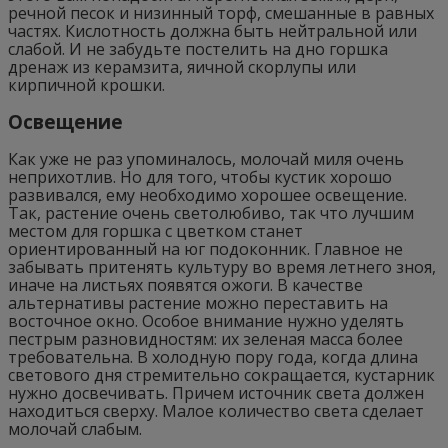
речной песок и низинный торф, смешанные в равных
частях. Кислотность должна быть нейтральной или
слабой. И не забудьте постелить на дно горшка
дренаж из керамзита, яичной скорлупы или
кирпичной крошки.
Освещение
Как уже не раз упоминалось, молочай миля очень
неприхотлив. Но для того, чтобы кустик хорошо
развивался, ему необходимо хорошее освещение.
Так, растение очень светолюбиво, так что лучшим
местом для горшка с цветком станет
ориентированный на юг подоконник. Главное не
забывать притенять культуру во время летнего зноя,
иначе на листьях появятся ожоги. В качестве
альтернативы растение можно переставить на
восточное окно. Особое внимание нужно уделять
пестрым разновидностям: их зеленая масса более
требовательна. В холодную пору года, когда длина
светового дня стремительно сокращается, кустарник
нужно досвечивать. Причем источник света должен
находиться сверху. Малое количество света сделает
молочай слабым.