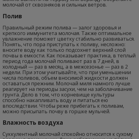
молочай от сквозняков и сильных ветров.
Полив
Правильный режим полива — залог здоровья и
крепкого иммунитета молочая. Также оптимальное
увлажнение поможет цветку стабильно развиваться.
Понять, что пора приступать к поливу, несложно:
вносите воду как только подсохнет верхний слой
почвы в емкости. Как показывает практика, в теплый
период года молочай поливают раз в 7 дней, в
холодный — раз в месяц, а в межсезонье — раз в 2
недели. При этом учитывайте, что при уменьшении
числа поливов, объем вносимой жидкости должен
оставаться прежним. Молочай миля намного лучше
реагирует на периоды засухи, чем на заболачивание
грунта. Дело в том, что корневище культуры
способно накапливать воду и питаться ею
впоследствии. Чтобы реже прибегать к поливам,
можно присыпать почву в горшке мульчей.
Влажность воздуха
Суккулентный молочай спокойно относится к сухому