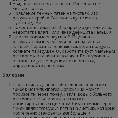
Увядание листовых пластин. Растению не
хватает влаги.
Появление темных пятен на листьях. Это
результат грибка. Вылечить куст можно
фунгицидами.
Пожелтение листьев. Это происходит или из-за
недостатка влаги, или из-за дефицита кальция.
Цветок покрылся паутиной. Паутина —
результат жизнедеятельности паутинных
клещей. Паразиты появляются, когда воздух в
комнате пересушен. Обработайте куст мыльным
раствором и отнесите под душ. Пока уровень
влажности в помещении не повысится,
опрыскивайте растение.
Болезни
Серая гниль. Данное заболевание переносит
грибок Botrytis cinerea. Заражение может
произойти через почву, капли воды с больного
растения или во время контакта с
инфицированным цветком. Симптомами серой
гнили являются бурые пятна на листьях, которые
постепенно становятся все больше и
захватывают весь лист. На пятнах также может