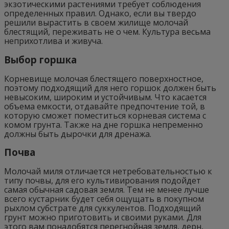
экзотическими растениями требует соблюдения
определенных правил. Однако, если вы твердо
решили вырастить в своем жилище молочай
блестящий, переживать не о чем. Культура весьма
неприхотлива и живуча.
Выбор горшка
Корневище молочая блестящего поверхностное,
поэтому подходящий для него горшок должен быть
невысоким, широким и устойчивым. Что касается
объема емкости, отдавайте предпочтение той, в
которую сможет поместиться корневая система с
комом грунта. Также на дне горшка непременно
должны быть дырочки для дренажа.
Почва
Молочай миля отличается нетребовательностью к
типу почвы, для его культивирования подойдет
самая обычная садовая земля. Тем не менее лучше
всего кустарник будет себя ощущать в покупном
рыхлом субстрате для суккулентов. Подходящий
грунт можно приготовить и своими руками. Для
этого вам понадобятся перегнойная земля, дерн,