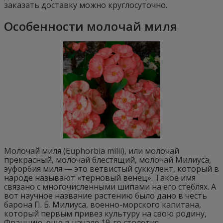
заказать доставку можно круглосуточно.
Особенности молочай миля
Молочай миля (Euphorbia milii), или молочай
прекрасный, молочай блестящий, молочай Милиуса,
эуфорбия миля — это ветвистый суккулент, который в
народе называют «терновый венец». Такое имя
связано с многочисленными шипами на его стеблях. А
вот научное название растению было дано в честь
барона П. Б. Милиуса, военно-морского капитана,
который первым привез культуру на свою родину,
Францию, еще в начале 19-го столетия.