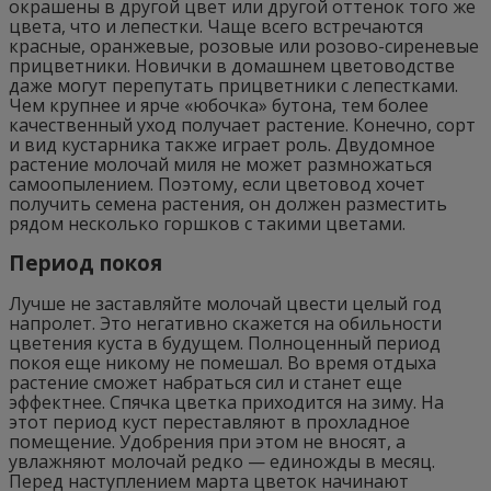
окрашены в другой цвет или другой оттенок того же
цвета, что и лепестки. Чаще всего встречаются
красные, оранжевые, розовые или розово-сиреневые
прицветники. Новички в домашнем цветоводстве
даже могут перепутать прицветники с лепестками.
Чем крупнее и ярче «юбочка» бутона, тем более
качественный уход получает растение. Конечно, сорт
и вид кустарника также играет роль. Двудомное
растение молочай миля не может размножаться
самоопылением. Поэтому, если цветовод хочет
получить семена растения, он должен разместить
рядом несколько горшков с такими цветами.
Период покоя
Лучше не заставляйте молочай цвести целый год
напролет. Это негативно скажется на обильности
цветения куста в будущем. Полноценный период
покоя еще никому не помешал. Во время отдыха
растение сможет набраться сил и станет еще
эффектнее. Спячка цветка приходится на зиму. На
этот период куст переставляют в прохладное
помещение. Удобрения при этом не вносят, а
увлажняют молочай редко — единожды в месяц.
Перед наступлением марта цветок начинают