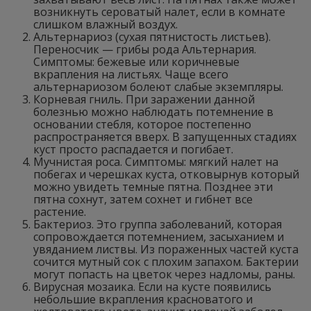
возникнуть сероватый налет, если в комнате
слишком влажный воздух.
Альтернариоз (сухая пятнистость листьев).
Переносчик — грибы рода Альтернария.
Симптомы: бежевые или коричневые
вкрапления на листьях. Чаще всего
альтернариозом болеют слабые экземпляры.
Корневая гниль. При заражении данной
болезнью можно наблюдать потемнение в
основании стебля, которое постепенно
распространяется вверх. В запущенных стадиях
куст просто распадается и погибает.
Мучнистая роса. Симптомы: мягкий налет на
побегах и черешках куста, отковырнув который
можно увидеть темные пятна. Позднее эти
пятна сохнут, затем сохнет и гибнет все
растение.
Бактериоз. Это группа заболеваний, которая
сопровождается потемнением, засыханием и
увяданием листвы. Из пораженных частей куста
сочится мутный сок с плохим запахом. Бактерии
могут попасть на цветок через надломы, раны.
Вирусная мозаика. Если на кусте появились
небольшие вкрапления красноватого и