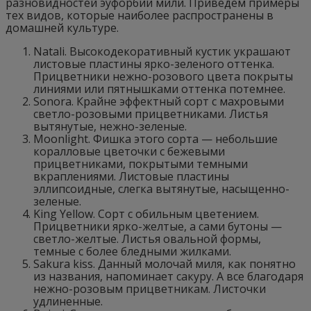
разновидностей эуфорбии мили. Приведем примеры
тех видов, которые наиболее распространены в
домашней культуре.
Natali. Высокодекоративный кустик украшают
листовые пластины ярко-зеленого оттенка.
Прицветники нежно-розового цвета покрыты
линиями или пятнышками оттенка потемнее.
Sonora. Крайне эффектный сорт с махровыми
светло-розовыми прицветниками. Листья
вытянутые, нежно-зеленые.
Moonlight. Фишка этого сорта — небольшие
коралловые цветочки с бежевыми
прицветниками, покрытыми темными
вкраплениями. Листовые пластины
эллипсоидные, слегка вытянутые, насыщенно-
зеленые.
King Yellow. Сорт с обильным цветением.
Прицветники ярко-желтые, а сами бутоны —
светло-желтые. Листья овальной формы,
темные с более бледными жилками.
Sakura kiss. Данный молочай миля, как понятно
из названия, напоминает сакуру. А все благодаря
нежно-розовым прицветникам. Листочки
удлиненные.