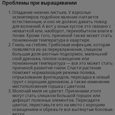
Проблемы при выращивании
Опадание нижних листьев. У взрослых
экземпляров подобное явление считается
естественным, и оно не должно давать повод
для волнений. А вот у юных кустов это связано с
нехваткой или, наоборот, переизбытком влаги в
почве. Кроме того, причиной также может стать
пониженная температура в квартире.
Гниль на стеблях. Грибковая инфекция, которая
появляется из-за переувлажнения, слишком
большая доля азотных подкормок, маленький
слой дренажа, плохое освещение или
пониженная температура — все это может стать
причиной развития гнили. Спасти растение
поможет нормализация режима полива,
опрыскивание фунгицидом, пересадка в новый
грунт с хорошим дренажом, а также изменение
местоположения горшка с цветком.
Молочай миля не цветет. Причинами этого
могут стать слишком большой горшок или
дефицит полезных элементов. Пересадите
цветок, переставьте его на место с хорошим
освещением и обрежьте все вытянутые боковые
ветки.