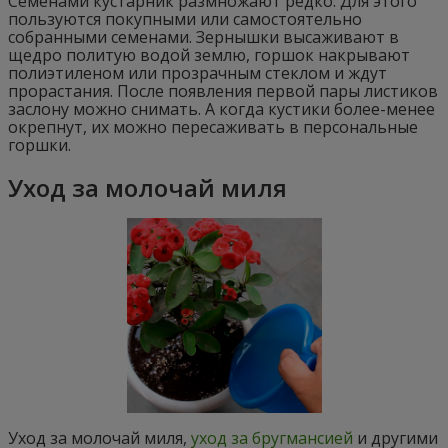
Семенами кустарник размножают редко. Для этого
пользуются покупными или самостоятельно
собранными семенами. Зернышки высаживают в
щедро политую водой землю, горшок накрывают
полиэтиленом или прозрачным стеклом и ждут
прорастания. После появления первой пары листиков
заслону можно снимать. А когда кустики более-менее
окрепнут, их можно пересаживать в персональные
горшки.
Уход за молочай миля
Уход за молочай миля,
уход за бругмансией
и другими