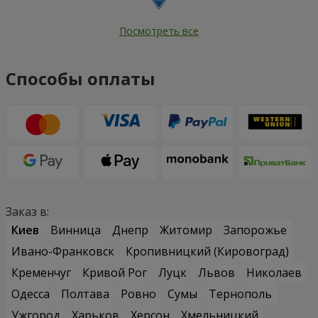
Посмотреть все
Способы оплаты
Заказ в:
Киев
Винница
Днепр
Житомир
Запорожье
Ивано-Франковск
Кропивницкий (Кировоград)
Кременчуг
Кривой Рог
Луцк
Львов
Николаев
Одесса
Полтава
Ровно
Сумы
Тернополь
Ужгород
Харьков
Херсон
Хмельницкий