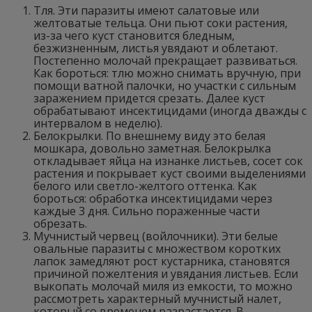
Тля. Эти паразиты имеют салатовые или
желтоватые тельца. Они пьют соки растения,
из-за чего куст становится бледным,
безжизненным, листья увядают и облетают.
Постепенно молочай прекращает развиваться.
Как бороться: тлю можно снимать вручную, при
помощи ватной палочки, но участки с сильным
заражением придется срезать. Далее куст
обрабатывают инсектицидами (иногда дважды с
интервалом в неделю).
Белокрылки. По внешнему виду это белая
мошкара, довольно заметная. Белокрылка
откладывает яйца на изнанке листьев, сосет сок
растения и покрывает куст своими выделениями
белого или светло-желтого оттенка. Как
бороться: обработка инсектицидами через
каждые 3 дня. Сильно пораженные части
обрезать.
Мучнистый червец (войлочники). Эти белые
овальные паразиты с множеством коротких
лапок замедляют рост кустарника, становятся
причиной пожелтения и увядания листьев. Если
выкопать молочай миля из емкости, то можно
рассмотреть характерный мучнистый налет,
который со временем разрастается. В