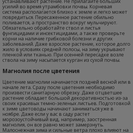
устанавливают растение. Не прилагайте больших
усилий во время утрамбовки почвы. Корневая
система располагается близко к земле и легко может
повредиться. Пересаженное растение обильно
поливается, а пространство вокруг мульчируют.
Обязательно обработайте ствол и листья
фунгицидами и инсектицидами, а также проверьте
корни на наличие грибковой болезни и других
заболеваний. Даже взрослое растение, которое долго
жило в условиях средней полосы, на зиму укрывают
пленкой или тканью. При осенней пересадке возле
ствола на зиму насыпается курган из сухой почвы.
Магнолия после цветения
Цветение магнолии начинается поздней весной или в
начале лета. Сразу после цветения необходимо
произвести санитарную обрезку. Даже отцветшее
растение обладает большой декоративностью из-за
своих красивых темно-зеленых листьев. Подготовкой
к зиме цветоводы начинают заниматься уже в
ноябре. Даже если у вас в саду растет
морозоустойчивый вид, например, заостренная
магнолия, он все равно может замерзнуть.
Малоснежная зима и сильные ветра плохо влияют на