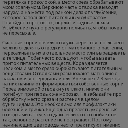
перетяжка проволокой, а место среза обрабатывают
мхом сфагнумом. Верхнюю часть отводка выводят
наружу, а на месте под ранкой делают углубление,
которое заполняют питательным субстратом.
Подойдет торф, песок, перлит и садовая земля.
Углубление нужно регулярно поливать, чтобы почва
не пересыхала.
Сильные корни появляются уже через год, после чего
можно отделять отводки от материнского растения,
пересаживать их в отдельное место или выращивать
в теплице. Побег часто кольцуют, чтобы вызвать
приток питательных веществ. Кора удаляется
целиком и место среза обрабатывают питательным
веществами. Отводками размножают магнолию с
начала мая до середины июля. Уже через 2-3 месяца
на них начинают формироваться собственные корни.
Перед зимовкой отводки утепляют, иначе они
погибнут при первых же морозах. Не забывайте про
обработку место среза и растения в целом
фунгицидами. Это необходимо для профилактики
болезней и грибка. Еще одна прелесть укоренения
отводками в том, что даже если что-то пойдет не
так, основное растение не пострадает. Поэтому
начинающие цветоводы часто практикуют именно