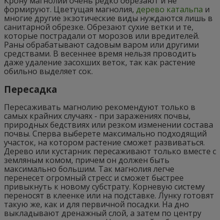
Крону магнолии очень редко обрезают и не
формируют. Цветущая магнолия,
дерево катальпа
и
многие другие экзотические виды нуждаются лишь в
санитарной обрезке. Обрезают сухие ветки и те,
которые пострадали от морозов или вредителей.
Раны обрабатывают садовым варом или другими
средствами. В весеннее время нельзя проводить
даже удаление засохших веток, так как растение
обильно выделяет сок.
Пересадка
Пересаживать магнолию рекомендуют только в
самых крайних случаях - при заражениях почвы,
природных бедствиях или резком изменении состава
почвы. Сперва выберете максимально подходящий
участок, на котором растение сможет развиваться.
Дерево или кустарник пересаживают только вместе с
земляным комом, причем он должен быть
максимально большим. Так магнолия легче
перенесет огромный стресс и сможет быстрее
привыкнуть к новому субстрату. Корневую систему
переносят в клеенке или на подставке. Лунку готовят
такую же, как и для первичной посадки. На дно
выкладывают дренажный слой, а затем по центру