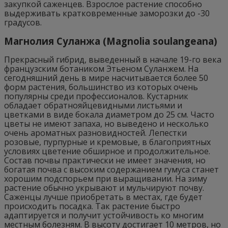
закупкой саженцев. Взрослое растение способно
выдерживать кратковременные заморозки до -30
градусов.
Магнолия Суланжа (Magnolia soulangeana)
Прекрасный гибрид, выведенный в начале 19-го века
французским ботаником Этьеном Суланжем. На
сегодняшний день в мире насчитывается более 50
форм растения, большинство из которых очень
популярны среди профессионалов. Кустарник
обладает обратнояйцевидными листьями и
цветками в виде бокала диаметром до 25 см. Часто
цветы не имеют запаха, но выведено и несколько
очень ароматных разновидностей. Лепестки
розовые, пурпурные и кремовые, в благоприятных
условиях цветение обширное и продолжительное.
Состав почвы практически не имеет значения, но
богатая почва с высоким содержанием гумуса станет
хорошим подспорьем при выращивании. На зиму
растение обычно укрывают и мульчируют почву.
Саженцы лучше приобретать в местах, где будет
происходить посадка. Так растение быстро
адаптируется и получит устойчивость ко многим
местным болезням. В высоту достигает 10 метров, но