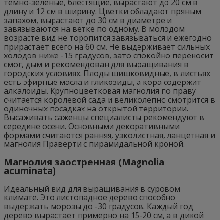
темно-зеленые, блестящие, вырастают до 20 см в
длину и 12 см в ширину. Цветки обладают пряным
запахом, вырастают до 30 см в диаметре и
завязываются на ветке по одному. В молодом
возрасте вид не торопится завязываться и ежегодно
прирастает всего на 60 см. Не выдерживает сильных
холодов ниже -15 градусов, зато спокойно переносит
смог, дым и рекомендован для выращивания в
городских условиях. Плоды шишковидные, в листьях
есть эфирные масла и гликозиды, а кора содержит
алкалоиды. Крупноцветковая магнолия по праву
считается королевой сада и великолепно смотрится в
одиночных посадках на открытой территории.
Высаживать саженцы специалисты рекомендуют в
середине осени. Основными декоративными
формами считаются ранняя, узколистная, ланцетная и
магнолия Праверти с пирамидальной кроной.
Магнолия заостренная (Magnolia
acuminata)
Идеальный вид для выращивания в суровом
климате. Это листопадное дерево способно
выдержать морозы до -30 градусов. Каждый год
дерево вырастает примерно на 15-20 см, а в дикой