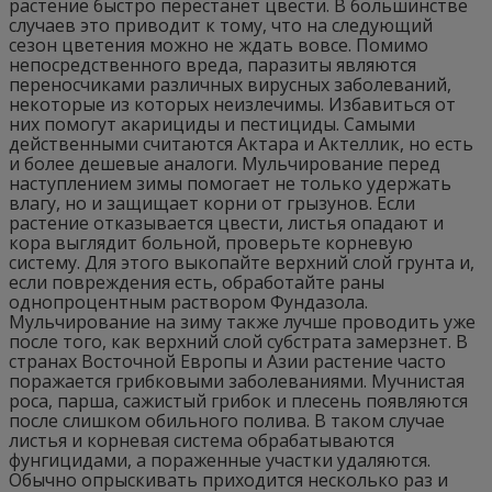
растение быстро перестанет цвести. В большинстве
случаев это приводит к тому, что на следующий
сезон цветения можно не ждать вовсе. Помимо
непосредственного вреда, паразиты являются
переносчиками различных вирусных заболеваний,
некоторые из которых неизлечимы. Избавиться от
них помогут акарициды и пестициды. Самыми
действенными считаются Актара и Актеллик, но есть
и более дешевые аналоги. Мульчирование перед
наступлением зимы помогает не только удержать
влагу, но и защищает корни от грызунов. Если
растение отказывается цвести, листья опадают и
кора выглядит больной, проверьте корневую
систему. Для этого выкопайте верхний слой грунта и,
если повреждения есть, обработайте раны
однопроцентным раствором Фундазола.
Мульчирование на зиму также лучше проводить уже
после того, как верхний слой субстрата замерзнет. В
странах Восточной Европы и Азии растение часто
поражается грибковыми заболеваниями. Мучнистая
роса, парша, сажистый грибок и плесень появляются
после слишком обильного полива. В таком случае
листья и корневая система обрабатываются
фунгицидами, а пораженные участки удаляются.
Обычно опрыскивать приходится несколько раз и