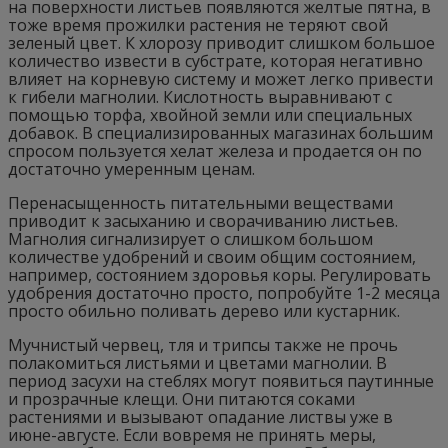
на поверхности листьев появляются желтые пятна, в
тоже время прожилки растения не теряют свой
зеленый цвет. К хлорозу приводит слишком большое
количество извести в субстрате, которая негативно
влияет на корневую систему и может легко привести
к гибели магнолии. Кислотность выравнивают с
помощью торфа, хвойной земли или специальных
добавок. В специализированных магазинах большим
спросом пользуется хелат железа и продается он по
достаточно умеренным ценам.
Перенасыщенность питательными веществами
приводит к засыханию и сворачиванию листьев.
Магнолия сигнализирует о слишком большом
количестве удобрений и своим общим состоянием,
например, состоянием здоровья коры. Регулировать
удобрения достаточно просто, попробуйте 1-2 месяца
просто обильно поливать дерево или кустарник.
Мучнистый червец, тля и трипсы также не прочь
полакомиться листьями и цветами магнолии. В
период засухи на стеблях могут появиться паутинные
и прозрачные клещи. Они питаются соками
растениями и вызывают опадание листвы уже в
июне-августе. Если вовремя не принять меры,