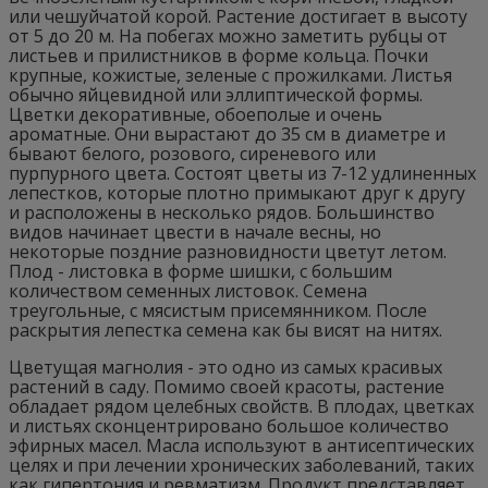
или чешуйчатой корой. Растение достигает в высоту
от 5 до 20 м. На побегах можно заметить рубцы от
листьев и прилистников в форме кольца. Почки
крупные, кожистые, зеленые с прожилками. Листья
обычно яйцевидной или эллиптической формы.
Цветки декоративные, обоеполые и очень
ароматные. Они вырастают до 35 см в диаметре и
бывают белого, розового, сиреневого или
пурпурного цвета. Состоят цветы из 7-12 удлиненных
лепестков, которые плотно примыкают друг к другу
и расположены в несколько рядов. Большинство
видов начинает цвести в начале весны, но
некоторые поздние разновидности цветут летом.
Плод - листовка в форме шишки, с большим
количеством семенных листовок. Семена
треугольные, с мясистым присемянником. После
раскрытия лепестка семена как бы висят на нитях.
Цветущая магнолия - это одно из самых красивых
растений в саду. Помимо своей красоты, растение
обладает рядом целебных свойств. В плодах, цветках
и листьях сконцентрировано большое количество
эфирных масел. Масла используют в антисептических
целях и при лечении хронических заболеваний, таких
как гипертония и ревматизм. Продукт представляет