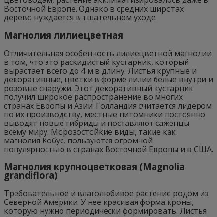
цветоводам, растение акклиматизировалось даже в
Восточной Европе. Однако в средних широтах
дерево нуждается в тщательном уходе.
Магнолия лилиецветная
Отличительная особенность лилиецветной магнолии
в том, что это раскидистый кустарник, который
вырастает всего до 4 м в длину. Листья крупные и
декоративные, цветки в форме лилии белые внутри и
розовые снаружи. Этот декоративный кустарник
получил широкое распространение во многих
странах Европы и Азии. Голландия считается лидером
по их производству, местные питомники постоянно
выводят новые гибриды и поставляют саженцы
всему миру. Морозостойкие виды, такие как
магнолия Кобус, пользуются огромной
популярностью в странах Восточной Европы и в США.
Магнолия крупноцветковая (Magnolia
grandiflora)
Требовательное и влаголюбивое растение родом из
Северной Америки. У нее красивая форма кроны,
которую нужно периодически формировать. Листья