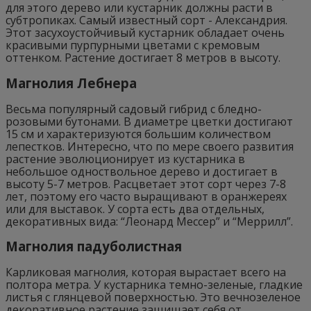
для этого дерево или кустарник должны расти в
субтропиках. Самый известный сорт - Александрия.
Этот засухоустойчивый кустарник обладает очень
красивыми пурпурными цветами с кремовым
оттенком. Растение достигает 8 метров в высоту.
Магнолия Лебнера
Весьма популярный садовый гибрид с бледно-
розовыми бутонами. В диаметре цветки достигают
15 см и характеризуются большим количеством
лепестков. Интересно, что по мере своего развития
растение эволюционирует из кустарника в
небольшое одноствольное дерево и достигает в
высоту 5-7 метров. Расцветает этот сорт через 7-8
лет, поэтому его часто выращивают в оранжереях
или для выставок. У сорта есть два отдельных,
декоративных вида: “Леонард Мессер” и “Меррилл”.
Магнолия падуболистная
Карликовая магнолия, которая вырастает всего на
полтора метра. У кустарника темно-зеленые, гладкие
листья с глянцевой поверхностью. Это вечнозеленое
декоративное растение защищает себя от