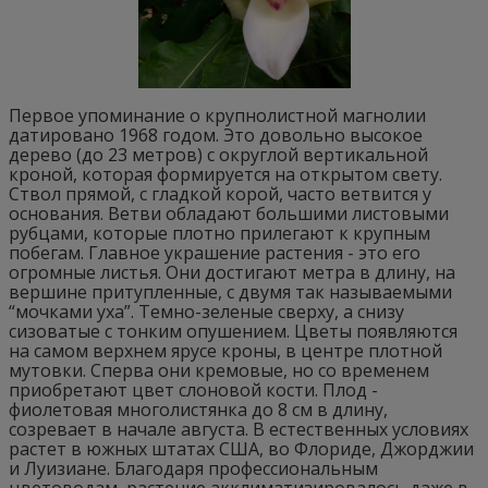
Первое упоминание о крупнолистной магнолии
датировано 1968 годом. Это довольно высокое
дерево (до 23 метров) с округлой вертикальной
кроной, которая формируется на открытом свету.
Ствол прямой, с гладкой корой, часто ветвится у
основания. Ветви обладают большими листовыми
рубцами, которые плотно прилегают к крупным
побегам. Главное украшение растения - это его
огромные листья. Они достигают метра в длину, на
вершине притупленные, с двумя так называемыми
“мочками уха”. Темно-зеленые сверху, а снизу
сизоватые с тонким опушением. Цветы появляются
на самом верхнем ярусе кроны, в центре плотной
мутовки. Сперва они кремовые, но со временем
приобретают цвет слоновой кости. Плод -
фиолетовая многолистянка до 8 см в длину,
созревает в начале августа. В естественных условиях
растет в южных штатах США, во Флориде, Джорджии
и Луизиане. Благодаря профессиональным