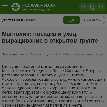
Доставка в
Киев
?
Да
Сменить
Доставка в
Киев
|
бесплатно
Магнолия: посадка и уход,
выращивание в открытом грунте
Заказ цветов
>
Статьи о цветах
>
Магнолия: посадка и уход
Цветущее растение магнолия из семейства
Магнолиевые объединяет более 200 видов. Впервые
растение завезли в Европу еще в 1688 году.
Археологи совсем недавно обнаружили окаменевший
цветок магнолии, которому более 95 млн лет. Это
одна из древнейших культур на планете, которая
легко адаптируется к окружающему климату. В
естественных условиях растение можно встретить в
Азии и Восточной Америке, в тропиках и субтропиках.
Свое название магнолия получила в честь