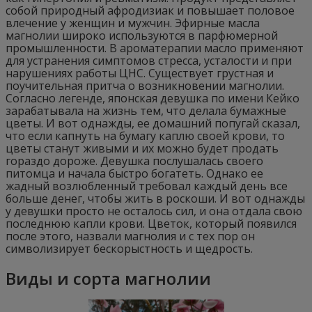
собой природный афродизиак и повышает половое
влечение у женщин и мужчин. Эфирные масла
магнолии широко используются в парфюмерной
промышленности. В ароматерапии масло применяют
для устранения симптомов стресса, усталости и при
нарушениях работы ЦНС. Существует грустная и
поучительная притча о возникновении магнолии.
Согласно легенде, японская девушка по имени Кейко
зарабатывала на жизнь тем, что делала бумажные
цветы. И вот однажды, ее домашний попугай сказал,
что если капнуть на бумагу каплю своей крови, то
цветы станут живыми и их можно будет продать
гораздо дороже. Девушка послушалась своего
питомца и начала быстро богатеть. Однако ее
жадный возлюбленный требовал каждый день все
больше денег, чтобы жить в роскоши. И вот однажды
у девушки просто не осталось сил, и она отдала свою
последнюю капли крови. Цветок, который появился
после этого, назвали магнолия и с тех пор он
символизирует бескорыстность и щедрость.
Виды и сорта магнолии