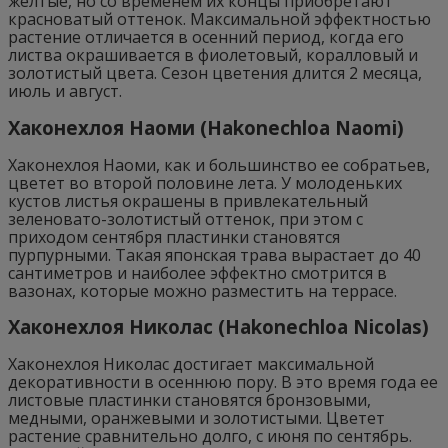
желтые, но со временем их концы приобретают
красноватый оттенок. Максимальной эффектностью
растение отличается в осенний период, когда его
листва окрашивается в фиолетовый, коралловый и
золотистый цвета. Сезон цветения длится 2 месяца,
июль и август.
Хаконехлоя Наоми (Hakonechloa Naomi)
Хаконехлоя Наоми, как и большинство ее собратьев,
цветет во второй половине лета. У молоденьких
кустов листья окрашены в привлекательный
зеленовато-золотистый оттенок, при этом с
приходом сентября пластинки становятся
пурпурными. Такая японская трава вырастает до 40
сантиметров и наиболее эффектно смотрится в
вазонах, которые можно разместить на террасе.
Хаконехлоя Николас (Hakonechloa Nicolas)
Хаконехлоя Николас достигает максимальной
декоративности в осеннюю пору. В это время года ее
листовые пластинки становятся бронзовыми,
медными, оранжевыми и золотистыми. Цветет
растение сравнительно долго, с июня по сентябрь.