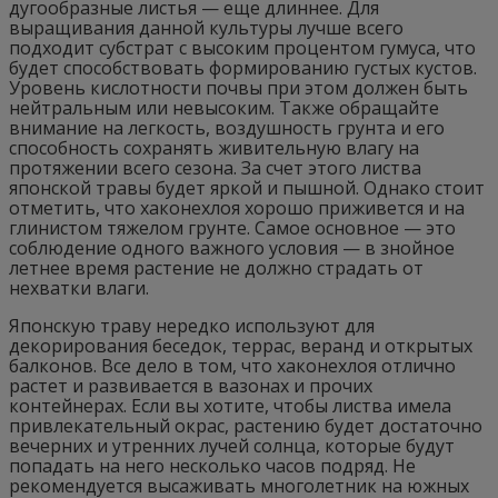
дугообразные листья — еще длиннее. Для
выращивания данной культуры лучше всего
подходит субстрат с высоким процентом гумуса, что
будет способствовать формированию густых кустов.
Уровень кислотности почвы при этом должен быть
нейтральным или невысоким. Также обращайте
внимание на легкость, воздушность грунта и его
способность сохранять живительную влагу на
протяжении всего сезона. За счет этого листва
японской травы будет яркой и пышной. Однако стоит
отметить, что хаконехлоя хорошо приживется и на
глинистом тяжелом грунте. Самое основное — это
соблюдение одного важного условия — в знойное
летнее время растение не должно страдать от
нехватки влаги.
Японскую траву нередко используют для
декорирования беседок, террас, веранд и открытых
балконов. Все дело в том, что хаконехлоя отлично
растет и развивается в вазонах и прочих
контейнерах. Если вы хотите, чтобы листва имела
привлекательный окрас, растению будет достаточно
вечерних и утренних лучей солнца, которые будут
попадать на него несколько часов подряд. Не
рекомендуется высаживать многолетник на южных