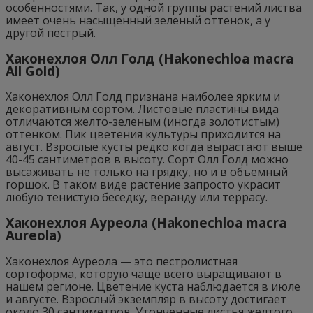
особенностями. Так, у одной группы растений листва
имеет очень насыщенный зеленый оттенок, а у
другой пестрый.
Хаконехлоя Олл Голд (Hakonechloa macra
All Gold)
Хаконехлоя Олл Голд признана наиболее ярким и
декоративным сортом. Листовые пластины вида
отличаются желто-зеленым (иногда золотистым)
оттенком. Пик цветения культуры приходится на
август. Взрослые кусты редко когда вырастают выше
40-45 сантиметров в высоту. Сорт Олл Голд можно
высаживать не только на грядку, но и в объемный
горшок. В таком виде растение запросто украсит
любую тенистую беседку, веранду или террасу.
Хаконехлоя Ауреола (Hakonechloa macra
Aureola)
Хаконехлоя Ауреола — это пестролистная
сортоформа, которую чаще всего выращивают в
нашем регионе. Цветение куста наблюдается в июле
и августе. Взрослый экземпляр в высоту достигает
около 30 сантиметров. Утонченные листья желтого