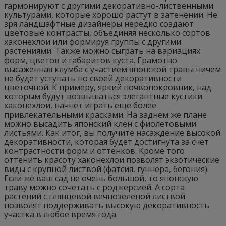
гармонируют с другими декоративно-лиственными
культурами, которые хорошо растут в затенении. Не
зря ландшафтные дизайнеры нередко создают
цветовые контрасты, объединяя несколько сортов
хаконехлои или формируя группы с другими
растениями. Также можно сыграть на вариациях
форм, цветов и габаритов куста. Грамотно
высаженная клумба с участием японской травы ничем
не будет уступать по своей декоративности
цветочной. К примеру, яркий почвопокровник, над
которым будут возвышаться элегантные кустики
хаконехлои, начнет играть еще более
привлекательными красками. На заднем же плане
можно высадить японский клен с фиолетовыми
листьями. Как итог, вы получите насаждение высокой
декоративности, которая будет достигнута за счет
контрастности форм и оттенков. Кроме того
оттенить красоту хаконехлои позволят экзотические
виды с крупной листвой (фатсия, гуннера, бегония).
Если же ваш сад не очень большой, то японскую
траву можно сочетать с роджерсией. А сорта
растений с глянцевой вечнозеленой листвой
позволят поддерживать высокую декоративность
участка в любое время года.