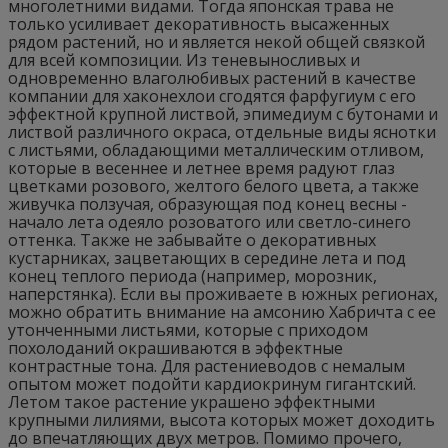
многолетними видами. Тогда японская трава не
только усиливает декоративность высаженных
рядом растений, но и является некой общей связкой
для всей композиции. Из теневыносливых и
одновременно влаголюбивых растений в качестве
компании для хаконехлои сгодятся фарфугиум с его
эффектной крупной листвой, эпимедиум с бутонами и
листвой различного окраса, отдельные виды яснотки
с листьями, обладающими металлическим отливом,
которые в весеннее и летнее время радуют глаз
цветками розового, желтого белого цвета, а также
живучка ползучая, образующая под конец весны -
начало лета одеяло розоватого или светло-синего
оттенка. Также не забывайте о декоративных
кустарниках, зацветающих в середине лета и под
конец теплого периода (например, морозник,
наперстянка). Если вы проживаете в южных регионах,
можно обратить внимание на амсонию Хабричта с ее
утонченными листьями, которые с приходом
похолоданий окрашиваются в эффектные
контрастные тона. Для растениеводов с немалым
опытом может подойти кардиокринум гигантский.
Летом такое растение украшено эффектными
крупными лилиями, высота которых может доходить
до впечатляющих двух метров. Помимо прочего,