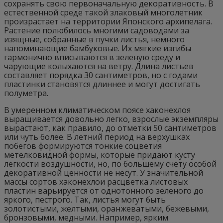
сохранять свою первоначальную декоративность. В
естественной среде такой злаковый многолетник
произрастает на территории Японского архипелага.
Растение полюбилось многими садоводами за
изящные, собранные в пучки листья, немного
напоминающие бамбуковые. Их мягкие изгибы
гармонично вписываются в зеленую среду и
чарующие колыхаются на ветру. Длина листьев
составляет порядка 30 сантиметров, но с годами
пластинки становятся длиннее и могут достигать
полуметра.
В умеренном климатическом поясе хаконехлоя
выращивается довольно легко, взрослые экземпляры
вырастают, как правило, до отметки 50 сантиметров
или чуть более. В летний период на верхушках
побегов формируются тонкие соцветия
метелковидной формы, которые придают кусту
легкости воздушности, но, по большему счету особой
декоративной ценности не несут. У значительной
массы сортов хаконехлои расцветка листовых
пластин варьируется от однотонного зеленого до
яркого, пестрого. Так, листья могут быть
золотистыми, желтыми, оранжеватыми, бежевыми,
бронзовыми, медными. Например, ярким