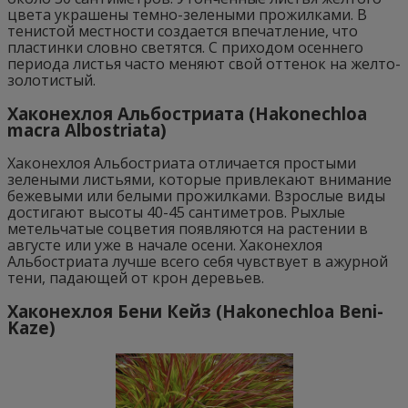
цвета украшены темно-зелеными прожилками. В
тенистой местности создается впечатление, что
пластинки словно светятся. С приходом осеннего
периода листья часто меняют свой оттенок на желто-
золотистый.
Хаконехлоя Альбостриата (Hakonechloa
macra Albostriata)
Хаконехлоя Альбостриата отличается простыми
зелеными листьями, которые привлекают внимание
бежевыми или белыми прожилками. Взрослые виды
достигают высоты 40-45 сантиметров. Рыхлые
метельчатые соцветия появляются на растении в
августе или уже в начале осени. Хаконехлоя
Альбостриата лучше всего себя чувствует в ажурной
тени, падающей от крон деревьев.
Хаконехлоя Бени Кейз (Hakonechloa Beni-
Kaze)