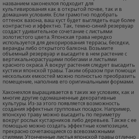
названием хаконехлоя подходит для
культивирования как в открытой почве, так и в
домашних условиях. Если грамотно подобрать
оттенок вазона, ваш куст будет выглядеть еще более
контрастно и эффектно. Так, темно-синий резервуар
создаст удивительное сочетание с листьями
золотистого цвета. Японская трава нередко
используется для декорирования террасы, беседки,
веранды либо открытого балкона. Возьмите
объемный резервуар и высадите в нем растение с
вертикальнорастущими побегами и листьями
красного окраса. А вокруг растения следует высадить
кустики японской травы. Таким образом при помощи
нескольких емкостей можно полностью преобразить
помещение, наполнив его оригинальными формами.
Хаконехлоя выращивается в таких же условиях, как и
многие другие одомашненные декоративные
культуры. Из-за этого появляется возможность
создания эффектных групповых посадок. Например,
японскую траву можно высадить по периметру
вокруг рослых кустарников либо деревьев. Также с ее
помощью можно создать эффектные композиции,
прекрасно сочетающиеся со всевозможными
стилями. Утонченные листья японской травы отлично