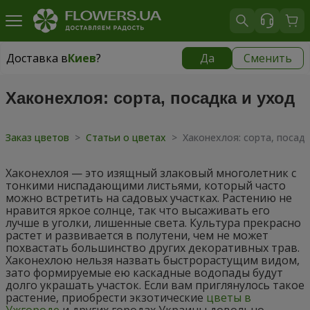
Доставка в
Киев
?
Да
Сменить
Доставка в
Киев
|
бесплатно
Хаконехлоя: сорта, посадка и уход
Заказ цветов
>
Статьи о цветах
>
Хаконехлоя: сорта, посадк
Хаконехлоя — это изящный злаковый многолетник с
тонкими ниспадающими листьями, который часто
можно встретить на садовых участках. Растению не
нравится яркое солнце, так что высаживать его
лучше в уголки, лишенные света. Культура прекрасно
растет и развивается в полутени, чем не может
похвастать большинство других декоративных трав.
Хаконехлою нельзя назвать быстрорастущим видом,
зато формируемые ею каскадные водопады будут
долго украшать участок. Если вам приглянулось такое
растение, приобрести экзотические
цветы в