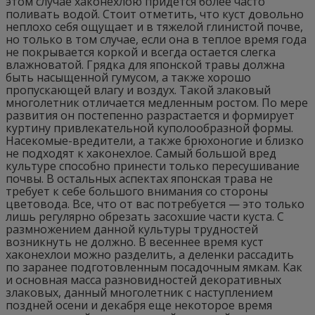
этом случае хаконехлою придется более часто
поливать водой. Стоит отметить, что куст довольно
неплохо себя ощущает и в тяжелой глинистой почве,
но только в том случае, если она в теплое время года
не покрывается коркой и всегда остается слегка
влажноватой. Грядка для японской травы должна
быть насыщенной гумусом, а также хорошо
пропускающей влагу и воздух. Такой злаковый
многолетник отличается медленным ростом. По мере
развития он постепенно разрастается и формирует
куртину привлекательной куполообразной формы.
Насекомые-вредители, а также брюхоногие и близко
не подходят к хаконехлое. Самый большой вред
культуре способно принести только пересушивание
почвы. В остальных аспектах японская трава не
требует к себе большого внимания со стороны
цветовода. Все, что от вас потребуется — это только
лишь регулярно обрезать засохшие части куста. С
размножением данной культуры трудностей
возникнуть не должно. В весеннее время куст
хаконехлои можно разделить, а деленки рассадить
по заранее подготовленным посадочным ямкам. Как
и основная масса разновидностей декоративных
злаковых, данный многолетник с наступлением
поздней осени и декабря еще некоторое время