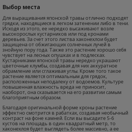
Выбор места
Для выращивания японской травы отлично подходят
грядки, находящиеся в легком затенении либо в тени.
Исходя из этого, ее нередко высаживают возле
высокорослых кустарников или под кронами
деревьев. За счет этого листва хаконехлои будет
защищена от обжигающих солнечных лучей в
знойную пору года. Также это растение хорошо себя
чувствует на лесных опушках и в подлесках.
Кустарниками японской травы нередко украшают
цветочные клумбы, создавая для них аккуратное
обрамление или сглаживая углы. Кроме того такое
растение является оптимальным для грядок,
расположенных неподалеку от водоемов. Культуре
повышенная влажность вреда не приносит,
наоборот, она сказывается на его развитии самым
благоприятным образом.
Благодаря оригинальной форме кроны растение
эффектно смотрится в рабатках, создавая необычный
контраст на фоне камней. Если вы высадите 5-6
кустов на площадь в один квадратный метр, то
хаконехлоя будет выглядеть более массивно, а ее