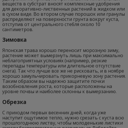
веществ в субстрат вносят комплексные удобрения
для декоративно-лиственных растений в жидком или
в сухом виде. Во втором случае порошок или гранулы
распределяют на поверхности грунта вокруг куста,
отступив от центрального стебля около 10
сантиметров.
Зимовка
Японская трава хорошо переносит морозную зиму,
растение может вымерзнуть лишь при максимально
неблагоприятных условиях (например, резкие
перепады температуры или длительное отсутствие
снега). Так что лучше все же не рисковать, и в ноябре
хорошо замульчировать прикорневую зону растения.
Таким образом вы надежно защитите почки
возобновления роста, которые расположены на
уровне почвы и наиболее склонны к вымерзанию.
Обрезка
С приходом первых весенних дней, когда уже
наступит ощутимое тепло, нужно срезать с куста всю
прошлогоднюю листву, чтобы молоденькие листики
смогли беспрепятственно развиваться. Работайте