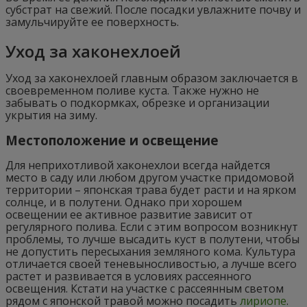
субстрат на свежий. После посадки увлажните почву и
замульчируйте ее поверхность.
Уход за хаконехлоей
Уход за хаконехлоей главным образом заключается в
своевременном поливе куста. Также нужно не
забывать о подкормках, обрезке и организации
укрытия на зиму.
Местоположение и освещение
Для неприхотливой хаконехлои всегда найдется
место в саду или любом другом участке придомовой
территории – японская трава будет расти и на ярком
солнце, и в полутени. Однако при хорошем
освещении ее активное развитие зависит от
регулярного полива. Если с этим вопросом возникнут
проблемы, то лучше высадить куст в полутени, чтобы
не допустить пересыхания земляного кома. Культура
отличается своей теневыносливостью, а лучше всего
растет и развивается в условиях рассеянного
освещения. Кстати на участке с рассеянным светом
рядом с японской травой можно посадить
лириопе
.