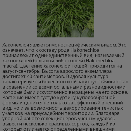
Хаконехлоя является моноспецифическим видом. Это
означает, что к составу рода Hakonechloa
принадлежит один-единственный вид, называемый
хаконехлоей большой либо тощей (Hakonechloa
macra). Цветение хаконехлои тощей приходится на
август-сентябрь. Высота взрослого экземпляра
достигает 40 сантиметров. Видовая культура
характеризуется более высокой засухоустойчивостью
в сравнении со всеми остальными разновидностями,
которые были искусственно выращены на его основе.
Растение имеет густую куртину куполообразной
формы и ценится не только за эффектный внешний
вид, но и за возможность декорирования тенистых
участков на приусадебной территории. Благодаря
упорной работе селекционеров ученым удалось
вывести несколько красивых сортов, каждый из
которых отличается определенными внешними