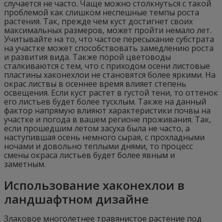
случается не часто. Чаще можно столкнуться с такой
проблемой как слишком неспешные темпы роста
растения. Так, прежде чем куст достигнет своих
максимальных размеров, может пройти немало лет.
Учитывайте на то, что частое пересыхание субстрата
на участке может способствовать замедлению роста
и развития вида. Также порой цветоводы
сталкиваются с тем, что с приходом осени листовые
пластины хаконехлои не становятся более яркими. На
окрас листвы в осеннее время влияет степень
освещения. Если куст растет в густой тени, то оттенок
его листьев будет более тусклым. Также на данный
фактор напрямую влияют характеристики почвы на
участке и погода в вашем регионе проживания. Так,
если прошедшим летом засуха была не часто, а
наступившая осень немного сырая, с прохладными
ночами и довольно теплыми днями, то процесс
смены окраса листьев будет более явным и
заметным.
Использование хаконехлои в
ландшафтном дизайне
Злаковое многолетнее травянистое растение под