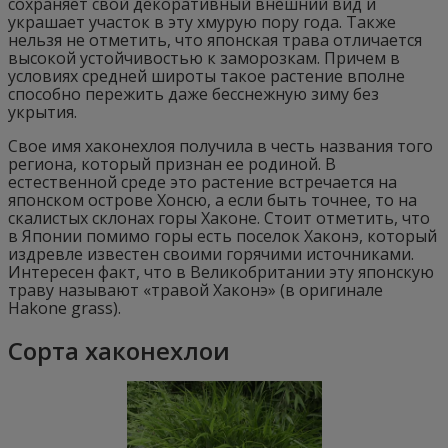
сохраняет свой декоративный внешний вид и
украшает участок в эту хмурую пору года. Также
нельзя не отметить, что японская трава отличается
высокой устойчивостью к заморозкам. Причем в
условиях средней широты такое растение вполне
способно пережить даже бесснежную зиму без
укрытия.
Свое имя хаконехлоя получила в честь названия того
региона, который признан ее родиной. В
естественной среде это растение встречается на
японском острове Хонсю, а если быть точнее, то на
скалистых склонах горы Хаконе. Стоит отметить, что
в Японии помимо горы есть поселок Хаконэ, который
издревле известен своими горячими источниками.
Интересен факт, что в Великобритании эту японскую
траву называют «травой Хаконэ» (в оригинале
Hakone grass).
Сорта хаконехлои