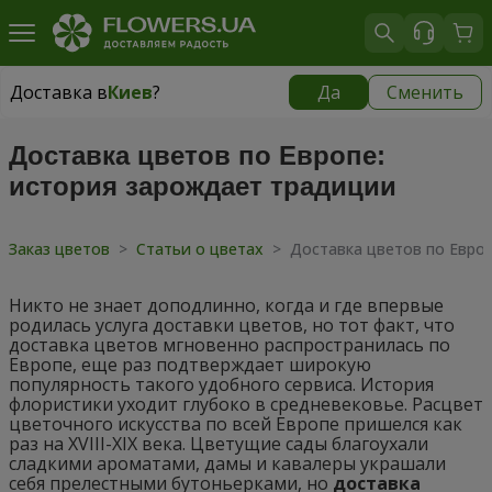
Доставка в
Киев
?
Да
Сменить
Доставка в
Киев
|
бесплатно
Доставка цветов по Европе:
история зарождает традиции
Заказ цветов
>
Статьи о цветах
>
Доставка цветов по Евро
Никто не знает доподлинно, когда и где впервые
родилась услуга доставки цветов, но тот факт, что
доставка цветов мгновенно распространилась по
Европе, еще раз подтверждает широкую
популярность такого удобного сервиса. История
флористики уходит глубоко в средневековье. Расцвет
цветочного искусства по всей Европе пришелся как
раз на XVIII-XIX века. Цветущие сады благоухали
сладкими ароматами, дамы и кавалеры украшали
себя прелестными бутоньерками, но
доставка