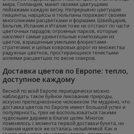
мира, Голландия, манит своими цветущими
пейзажами каждую весну. Непрерывно цветущие
гиацинты, нарциссы и тюльпаны поражают своими
многоликими расцветками и формами. Швейцария,
Бельгия, Испания и Италия тоже не отстают по части
цветочных парадов; огромных парков, которые
населяют самые удивительные композиции из
цветов, взращенные умелыми флористами-
стратегами; и целых ковровых дорог из множества
радужных цветков, простирающихся тенистыми
аллеями расцветших по весне скверов.
Доставка цветов по Европе: тепло,
доступное каждому
Весной по всей Европе периодически можно
наблюдать такое буйное ликование природы,
искусно преподнесенное человеком. Не мудрено, что
доставка цветов по Европе имеет большой успех и
популярность, грех не воспользоваться такими
чудесными дарами в благих целях. Многое
поменялось с момента первой доставки букета, но
главная идея все же осталась незыблемой. Как и
много лет назад, мы хотим сделать приятное