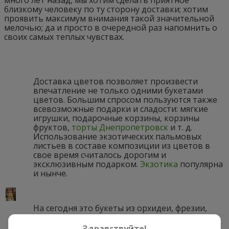
близкому человеку по ту сторону доставки; хотим
проявить максимум внимания такой значительной
мелочью; да и просто в очередной раз напомнить о
своих самых теплых чувствах.
Доставка цветов позволяет произвести
впечатление не только одними букетами
цветов. Большим спросом пользуются также
всевозможные подарки и сладости: мягкие
игрушки, подарочные корзины, корзины
фруктов,
торты Днепропетровск
и т. д.
Использование экзотических пальмовых
листьев в составе композиции из цветов в
свое время считалось дорогим и
эксклюзивным подарком.
Экзотика
популярна
и нынче.
На сегодня это
букеты из орхидеи
, фрезии,
стрелиции, амариллисов и даже живые
бабочки в подарок! Благодаря современным
Здравствуйте!