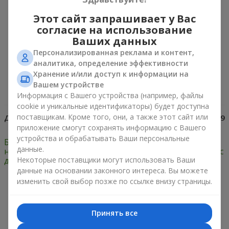
технологиям и всемирной паутине доставка
цветов по Европе стала доступной для
Этот сайт запрашивает у Вас
каждого, кто желает передать «привет»
согласие на использование
далеко за пределы родины.
Доставка цветов
Ваших данных
Одесса
сделала сервис еще доступнее.
Круглосуточный график работы службы
Персонализированная реклама и контент,
доставки цветов Flowers.ua позволяет
аналитика, определение эффективности
заказывать
самые свежие букеты
в любое
Хранение и/или доступ к информации на
время дня и ночи!
Вашем устройстве
Информация с Вашего устройства (например, файлы
cookie и уникальные идентификаторы) будет доступна
поставщикам. Кроме того, они, а также этот сайт или
Дата:
11.03.2015
Просмотров:
439679
приложение смогут сохранять информацию с Вашего
устройства и обрабатывать Ваши персональные
Букет невесты из роз:
Доставка цветов в
данные.
неповторимый образ
Германии: идем в ногу с
Некоторые поставщики могут использовать Ваши
для свадьбы
Европой!
данные на основании законного интереса. Вы можете
изменить свой выбор позже по ссылке внизу страницы.
Только что доставили
Принять все