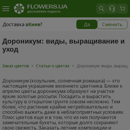
Доставка в
Киев
?
Да
Сменить
Доставка в
Киев
|
бесплатно
Дороникум: виды, выращивание и
уход
Заказ цветов
>
Статьи о цветах
>
Дороникум: виды, выращи
Дороникум (козульник, солнечная ромашка) — это
настоящее украшение весеннего цветника. Ближе к
апрелю цветы дороникума образуют на участке
яркие золотые россыпи. Посадить и вырастить
культуру в открытом грунте совсем несложно. Тем
более, что растение крайне нетребовательно и
способно выжить даже в неблагоприятных условиях.
Плюс цветов еще и в том, что из них получаются
замечательные букеты, которые долго сохраняют
свою свежесть. Заказать летние композиции и