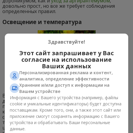
дороникумом, как и
уход за аргирантемумом
,
довольно прост, но все же требует соблюдения
определенных правил.
Освещение и температура
Здравствуйте!
Этот сайт запрашивает у Вас
согласие на использование
Ваших данных
Персонализированная реклама и контент,
аналитика, определение эффективности
Хранение и/или доступ к информации на
Вашем устройстве
Выбирайте для дороникумов участки с хорошим
Информация с Вашего устройства (например, файлы
доступом света, впрочем, грядки с полутенью также
cookie и уникальные идентификаторы) будет доступна
подойдут. Но ни в коем случае не сажайте цветы под
поставщикам. Кроме того, они, а также этот сайт или
кронами деревьев, или они завянут от нехватки
приложение смогут сохранять информацию с Вашего
солнца. Козульник спокойно переносит как морозы,
так и летнюю жару. Даже если растение уже вовсю в
устройства и обрабатывать Ваши персональные
цвету, оно сможет выжить при непродолжительных
данные.
мартовских похолоданиях. Для успешной зимовки