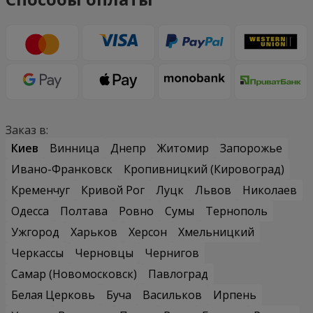
Заказ в:
Киев
Винница
Днепр
Житомир
Запорожье
Ивано-Франковск
Кропивницкий (Кировоград)
Кременчуг
Кривой Рог
Луцк
Львов
Николаев
Одесса
Полтава
Ровно
Сумы
Тернополь
Ужгород
Харьков
Херсон
Хмельницкий
Черкассы
Черновцы
Чернигов
Самар (Новомосковск)
Павлоград
Белая Церковь
Буча
Васильков
Ирпень