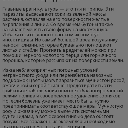
Главные враги культуры — это тля и трипсы. Эти
паразиты высасывают соки из зеленой массы
растения, оставляя на его поверхности желтые
вкрапления и линии. Со временем бутоны также
начинают менять свою форму на искаженную.
Избавиться от данных насекомых помогут
инсектициды. Но самый большой вред козульнику
наносят слизни, которые буквально поглощают
листья и стебли. Прогнать вредителей можно при
помощи черного молотого перца или горчичного
порошка, которые рассыпают на поверхности земли.
Из-за неблагоприятных погодных условий,
неграмотного ухода или переизбытка навозных
подкормок цветы могут заразиться мучнистой росой,
ржавчиной и серой гнилью. Предотвратить эти
грибковые заболевания поможет сбалансированный
режим полива и своевременное удаление сорняков.
Но, если болезнь уже имеет место быть, нужно
предпринимать соответствующие меры. Мучнистую
росу и ржавчину можно вылечить системными
фунгицидами, а вот с серой гнилью дела обстоят
похуже. Все зараженные экземпляры необходимо
выкопать и сжечь, пока инфекция не