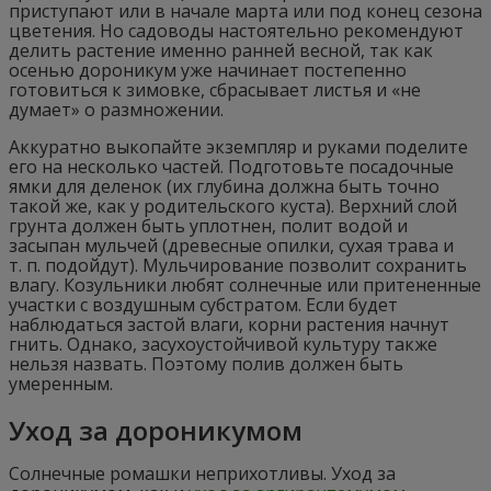
приступают или в начале марта или под конец сезона
цветения. Но садоводы настоятельно рекомендуют
делить растение именно ранней весной, так как
осенью дороникум уже начинает постепенно
готовиться к зимовке, сбрасывает листья и «не
думает» о размножении.
Аккуратно выкопайте экземпляр и руками поделите
его на несколько частей. Подготовьте посадочные
ямки для деленок (их глубина должна быть точно
такой же, как у родительского куста). Верхний слой
грунта должен быть уплотнен, полит водой и
засыпан мульчей (древесные опилки, сухая трава и
т. п. подойдут). Мульчирование позволит сохранить
влагу. Козульники любят солнечные или притененные
участки с воздушным субстратом. Если будет
наблюдаться застой влаги, корни растения начнут
гнить. Однако, засухоустойчивой культуру также
нельзя назвать. Поэтому полив должен быть
умеренным.
Уход за дороникумом
Солнечные ромашки неприхотливы. Уход за