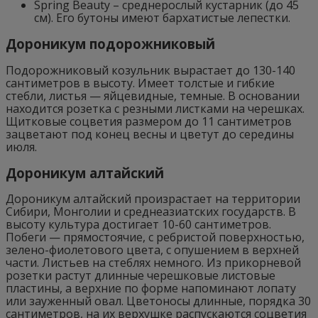
Spring Beauty – среднерослый кустарник (до 45
см). Его бутоны имеют бархатистые лепестки.
Дороникум подорожниковый
Подорожниковый козульник вырастает до 130-140
сантиметров в высоту. Имеет толстые и гибкие
стебли, листья — яйцевидные, темные. В основании
находится розетка с резными листками на черешках.
Щитковые соцветия размером до 11 сантиметров
зацветают под конец весны и цветут до середины
июля.
Дороникум алтайский
Дороникум алтайский произрастает на территории
Сибири, Монголии и среднеазиатских государств. В
высоту культура достигает 10-60 сантиметров.
Побеги — прямостоячие, с ребристой поверхностью,
зелено-фиолетового цвета, с опушением в верхней
части. Листьев на стеблях немного. Из прикорневой
розетки растут длинные черешковые листовые
пластины, а верхние по форме напоминают лопату
или зауженный овал. Цветоносы длинные, порядка 30
сантиметров, на их верхушке распускаются соцветия