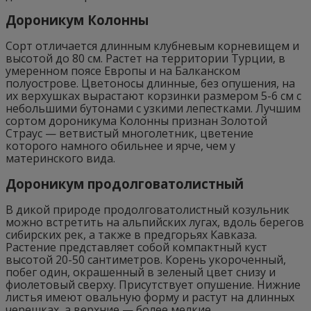
Дороникум Колонны
Сорт отличается длинным клубневым корневищем и
высотой до 80 см. Растет на территории Турции, в
умеренном поясе Европы и на Балканском
полуострове. Цветоносы длинные, без опушения, на
их верхушках вырастают корзинки размером 5-6 см с
небольшими бутонами с узкими лепестками. Лучшим
сортом дороникума Колонны признан Золотой
Страус — ветвистый многолетник, цветение
которого намного обильнее и ярче, чем у
материнского вида.
Дороникум продолговатолистный
В дикой природе продолговатолистный козульник
можно встретить на альпийских лугах, вдоль берегов
сибирских рек, а также в предгорьях Кавказа.
Растение представляет собой компактный куст
высотой 20-50 сантиметров. Корень укороченный,
побег один, окрашенный в зеленый цвет снизу и
фиолетовый сверху. Присутствует опушение. Нижние
листья имеют овальную форму и растут на длинных
черешках, а верхние — более мелкие,