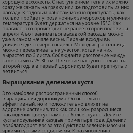
хорошую всхожесть. С наступлением тепла их можно
сразу же сажать на грядку или же подготовить из них
рассаду. К садовым работам можно приступать, как
только пройдет угроза ночных заморозков и уличная
температура будет держаться на уровне 15°C. Как
правило, это происходит не ранее второй половины
апреля. А вот заниматься высадкой рассады можно
уже в самом начале весны. Первые всходы вы
увидите где-то через неделю. Молодые растеньица
можно пересаживать на участок, когда на них
вырастет по 3 листа. Соблюдайте расстояние между
саженцами в 25-30 см. Цветение наступит только на
второй год, а в первый дороникум будет крепнуть и
ветвиться.
Выращивание делением куста
Это наиболее распространенный способ
выращивания дороникума. Он не только
эффективный, но и положительно влияет на
здоровье растения, так как слишком разросшиеся
насаждения цветут намного более скудно. Делите
кусты козульника каждые три-четыре года. Деленки
возблагодарят вас за это буйством зеленой массы и
яркими густыми соцветиями. К размножению