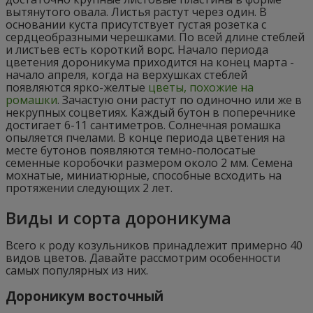
вытянутого овала. Листья растут через один. В
основании куста присутствует густая розетка с
сердцеобразными черешками. По всей длине стеблей
и листьев есть короткий ворс. Начало периода
цветения дороникума приходится на конец марта -
начало апреля, когда на верхушках стеблей
появляются ярко-желтые
цветы, похожие на
ромашки
. Зачастую они растут по одиночно или же в
некрупных соцветиях. Каждый бутон в поперечнике
достигает 6-11 сантиметров. Солнечная ромашка
опыляется пчелами. В конце периода цветения на
месте бутонов появляются темно-полосатые
семенные коробочки размером около 2 мм. Семена
мохнатые, миниатюрные, способные всходить на
протяжении следующих 2 лет.
Виды и сорта дороникума
Всего к роду козульников принадлежит примерно 40
видов цветов. Давайте рассмотрим особенности
самых популярных из них.
Дороникум восточный