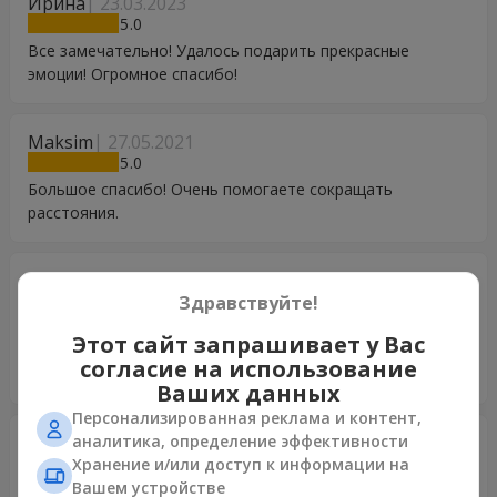
Ирина
23.03.2023
5
Все замечательно! Удалось подарить прекрасные
эмоции! Огромное спасибо!
Maksim
27.05.2021
5
Большое спасибо! Очень помогаете сокращать
расстояния.
Valentyna
01.05.2021
5
Здравствуйте!
Спасибо большое за ваш труд. Букет был доставлен
Этот сайт запрашивает у Вас
вовремя. Цветы свежие и красивые. Надеюсь постоят
согласие на использование
подольше.
Ваших данных
Персонализированная реклама и контент,
Олег
аналитика, определение эффективности
22.03.2021
5
Хранение и/или доступ к информации на
Вашем устройстве
Благодарю, все отлично!)