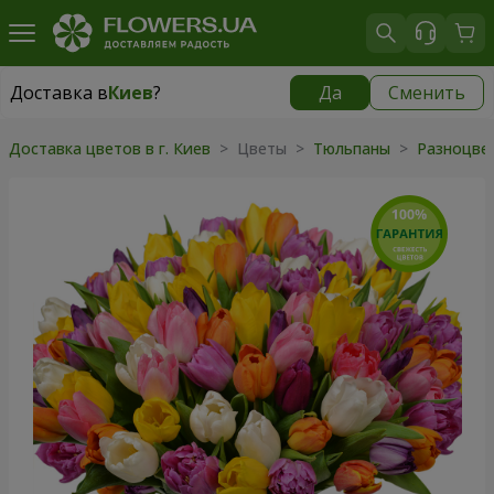
Доставка в
Киев
?
Да
Сменить
Доставка в
Киев
|
бесплатно
Доставка цветов в г. Киев
> Цветы >
Тюльпаны
>
Разноцве