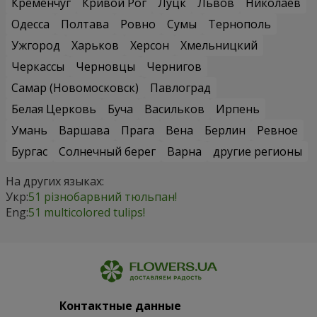
Кременчуг
Кривой Рог
Луцк
Львов
Николаев
Одесса
Полтава
Ровно
Сумы
Тернополь
Ужгород
Харьков
Херсон
Хмельницкий
Черкассы
Черновцы
Чернигов
Самар (Новомосковск)
Павлоград
Белая Церковь
Буча
Васильков
Ирпень
Умань
Варшава
Прага
Вена
Берлин
Ревное
Бургас
Солнечный берег
Варна
другие регионы
На других языках:
Укр:
51 різнобарвний тюльпан!
Eng:
51 multicolored tulips!
Контактные данные