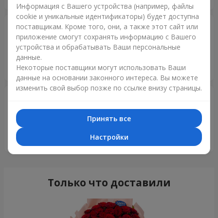
Информация с Вашего устройства (например, файлы
cookie и уникальные идентификаторы) будет доступна
Виктор
08.03.2021
поставщикам. Кроме того, они, а также этот сайт или
5
приложение смогут сохранять информацию с Вашего
устройства и обрабатывать Ваши персональные
Доставили букетик во время, цветы свежие и в точности
данные.
как заказал! Жена довольна, а это главное для моряка!
Некоторые поставщики могут использовать Ваши
Молодцы, спасибо!!!
данные на основании законного интереса. Вы можете
изменить свой выбор позже по ссылке внизу страницы.
Максим
27.02.2021
5
Принять все
Спасибо Вам Огромное, очень быстро, Оперативно, Все
Суппер! Буду к вам обращаться, ещё раз Огромное
Настройки
спасибо
Только что доставили