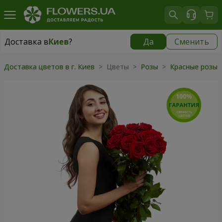
Доставка в
Киев
?
Да
Сменить
Доставка в
Киев
|
бесплатно
Доставка цветов в г. Киев
> Цветы >
Розы
>
Красные розы