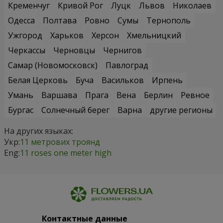
Кременчуг
Кривой Рог
Луцк
Львов
Николаев
Одесса
Полтава
Ровно
Сумы
Тернополь
Ужгород
Харьков
Херсон
Хмельницкий
Черкассы
Черновцы
Чернигов
Самар (Новомосковск)
Павлоград
Белая Церковь
Буча
Васильков
Ирпень
Умань
Варшава
Прага
Вена
Берлин
Ревное
Бургас
Солнечный берег
Варна
другие регионы
На других языках:
Укр:
11 метрових троянд
Eng:
11 roses one meter high
Контактные данные