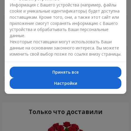
5
Информация с Вашего устройства (например, файлы
Я дуже задоволена, дякую!)
cookie и уникальные идентификаторы) будет доступна
поставщикам. Кроме того, они, а также этот сайт или
приложение смогут сохранять информацию с Вашего
Бурля Сергей
28.08.2023
устройства и обрабатывать Ваши персональные
5
данные.
Thank you very much for your work!
Некоторые поставщики могут использовать Ваши
данные на основании законного интереса. Вы можете
изменить свой выбор позже по ссылке внизу страницы.
Сергей
24.08.2023
5
Спасибо приятно с вами работать.
Принять все
Настройки
Показать ещё 10 отзывов
Только что доставили