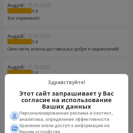
Андрій
25.10.2023
5
Все нормально!
Андрій
22.10.2023
5
Свіжі квіти, вчасна доставка,все добре я задоволений!
Андрій
21.10.2023
5
В цілому все пройшло добре!
Здравствуйте!
Этот сайт запрашивает у Вас
Андрей
07.10.2023
согласие на использование
5
Ваших данных
Дякую. Все супер. Рекомендую.
Персонализированная реклама и контент,
аналитика, определение эффективности
Хранение и/или доступ к информации на
Наталя
01.10.2023
Вашем устройстве