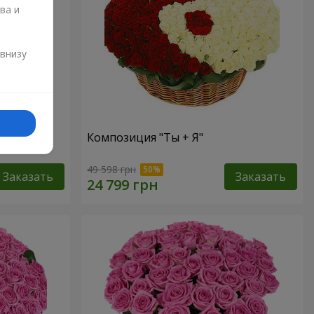
ва и
и
 внизу
Композиция "Ты + Я"
49 598 грн
Заказать
Заказать