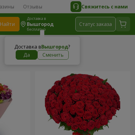
азины
Отзывы
Свяжитесь с нами
Доставка в
Найти
Вышгород
Cтатус заказа
бесплатно
Доставка в
Вышгород
?
Да
Сменить