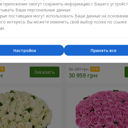
ли приложение смогут сохранять информацию с Вашего устройст
тывать Ваши персональные данные.
рые поставщики могут использовать Ваши данные на основани
ого интереса. Вы можете изменить свой выбор позже по ссылке
цы.
Настройки
Принять все
я роза
501 красная роза
56 289 грн
Заказать