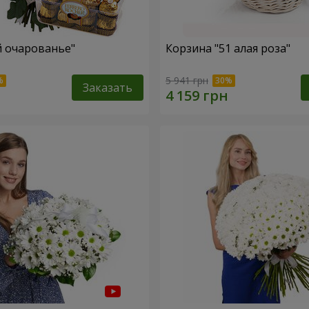
й очарованье"
Корзина "51 алая роза"
5 941 грн
Заказать