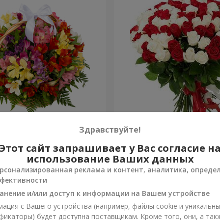
ьстромерий "Акварель"
101 красная и белая роза
Здравствуйте!
Этот сайт запрашивает у Вас согласие н
6 288 грн
Заказать
использование Ваших данных
рсонализированная реклама и контент, аналитика, опреде
фективности
анение и/или доступ к информации на Вашем устройстве
ация с Вашего устройства (например, файлы cookie и уникальн
фикаторы) будет доступна поставщикам. Кроме того, они, а так