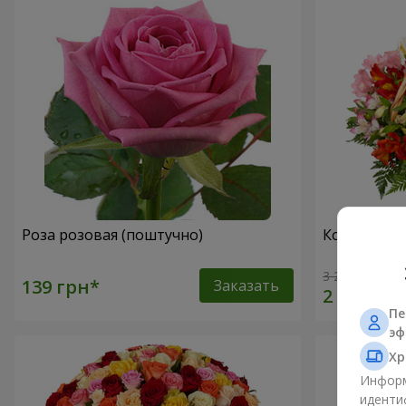
Роза розовая (поштучно)
Корзина ал
3 246 грн
Заказать
Пе
эф
Хр
Информ
иденти