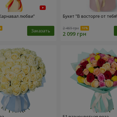
"Карнавал любви"
Букет "В восторге от тебя!
2 469 грн
Заказать
за
51 разноцветная роза