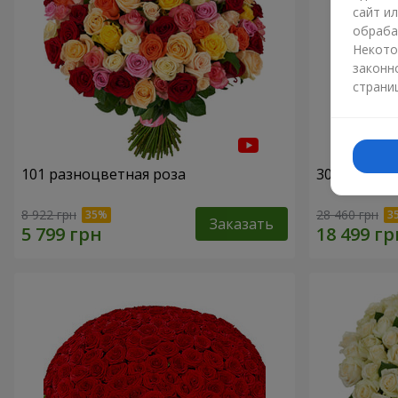
сайт и
обраба
Некото
законн
страни
101 разноцветная роза
301 красна
8 922 грн
28 460 грн
Заказать