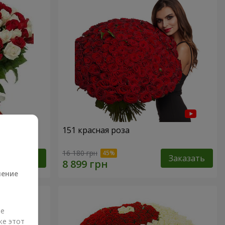
151 красная роза
а
16 180 грн
Заказать
Заказать
ление
ые
же этот