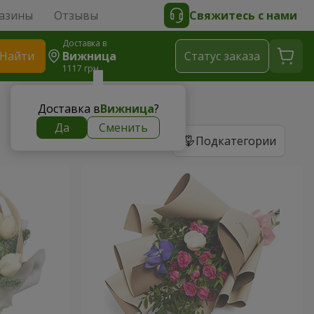
азины
Отзывы
Свяжитесь с нами
Доставка в
Найти
Вижница
Cтатус заказа
1117 грн
Доставка в
Вижница
?
Да
Сменить
Подкатегории