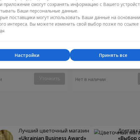
ли приложение смогут сохранять информацию с Вашего устройст
тывать Ваши персональные данные.
рые поставщики могут использовать Ваши данные на основани
ого интереса. Вы можете изменить свой выбор позже по ссылке
цы.
Настройки
Принять все
ное чувство"
Букет "Чувственная симф
Уточнить
и
Нет в наличии
Лучший цветочный магазин
Доставка
«Ukrainian Business Award»
«Выбор 