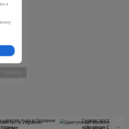
ва и
и
 внизу
ония"
Уточнить
 цветов года в Украине
Сервис доставки цв
страны»
«Ukrainian Choice»