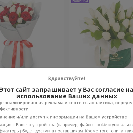
ндаль"
Композиция "White April"
Здравствуйте!
Этот сайт запрашивает у Вас согласие н
Уточнить
и
Нет в наличии
использование Ваших данных
рсонализированная реклама и контент, аналитика, опреде
фективности
анение и/или доступ к информации на Вашем устройстве
ация с Вашего устройства (например, файлы cookie и уникальн
фикаторы) будет доступна поставщикам. Кроме того, они, а так