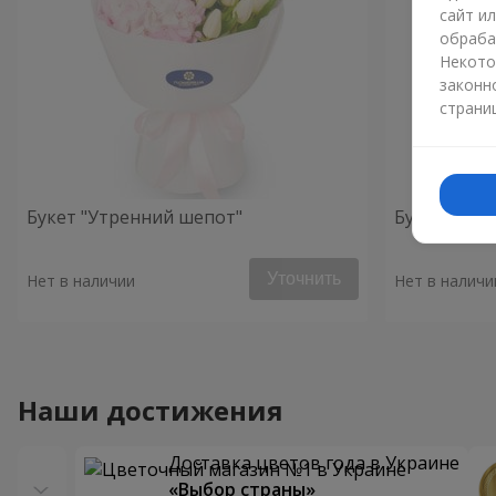
сайт и
обраба
Некото
законн
страни
Букет "Утренний шепот"
Букет "Неж
Уточнить
Нет в наличии
Нет в наличи
Наши достижения
Доставка цветов года в Украине
«Выбор страны»