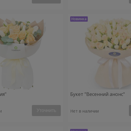
ия"
Букет "Весенний анонс"
Уточнить
и
Нет в наличии