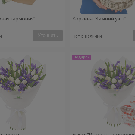
жная гармония"
Корзина "Зимний уют"
Уточнить
и
Нет в наличии
ная мечта"
Букет "Радостное мгнове