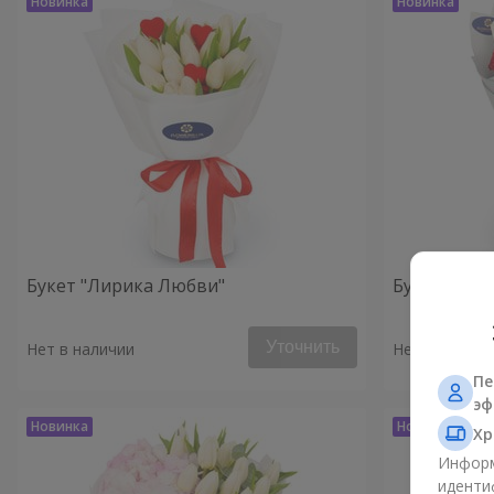
Букет "Лирика Любви"
Букет "Сте
Уточнить
Нет в наличии
Нет в наличи
Пе
эф
Хр
Информ
иденти