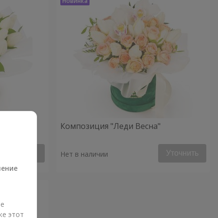
Композиция "Леди Весна"
а
Уточнить
Уточнить
Нет в наличии
ление
ые
же этот