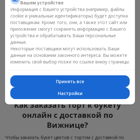
Вашем устройстве
красота и вкус в одном
Информация с Вашего устройства (например, файлы
подарке
cookie и уникальные идентификаторы) будет доступна
поставщикам. Кроме того, они, а также этот сайт или
приложение смогут сохранять информацию с Вашего
Торты с живыми цветами — это современное сочетание
флористики и гастрономической эстетики. Эксклюзивный
устройства и обрабатывать Ваши персональные
десерт в паре с
изысканным букетом
выглядит эффектно,
данные.
стильно и подчёркивает значимость события —
дня
Некоторые поставщики могут использовать Ваши
рождения
,
рождения ребёнка
или
корпоратива
.
данные на основании законного интереса. Вы можете
изменить свой выбор позже по ссылке внизу страницы.
В композиции букет цветов с тортом живые растения
задают эмоциональное настроение, а кондитерский декор
завершает сладкий праздничный акцент. Такой десерт с
Принять все
украшениями из любимых цветов отлично смотрится и на
праздничном столе, и на фотографиях.
Настройки
Как заказать торт к букету
онлайн с доставкой по
Вижнице?
Чтобы заказать букет цветов с тортом с доставкой по