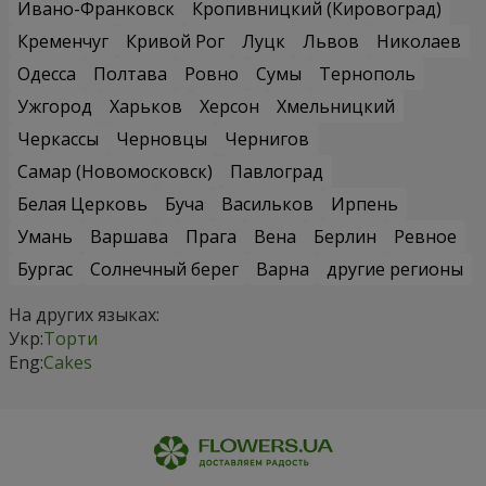
Ивано-Франковск
Кропивницкий (Кировоград)
Кременчуг
Кривой Рог
Луцк
Львов
Николаев
Одесса
Полтава
Ровно
Сумы
Тернополь
Ужгород
Харьков
Херсон
Хмельницкий
Черкассы
Черновцы
Чернигов
Самар (Новомосковск)
Павлоград
Белая Церковь
Буча
Васильков
Ирпень
Умань
Варшава
Прага
Вена
Берлин
Ревное
Бургас
Солнечный берег
Варна
другие регионы
На других языках:
Укр:
Торти
Eng:
Cakes