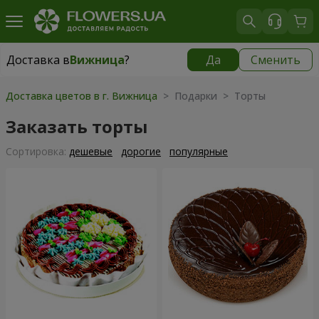
Доставка в
Вижница
?
Да
Сменить
Доставка в
Вижница
|
1117 грн
Доставка цветов в г. Вижница
> Подарки > Торты
Заказать торты
Cортировка:
дешевые
дорогие
популярные