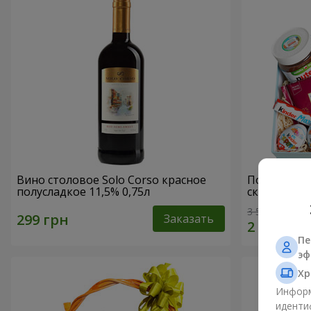
Вино столовое Solo Corso красное
Подарочная
полусладкое 11,5% 0,75л
сказка"
3 513 грн
Заказать
Пе
эф
Хр
Информ
иденти