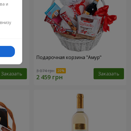
ва и
и
 внизу
ский
Подарочная корзина "Амур"
3 074 грн
Заказать
Заказать