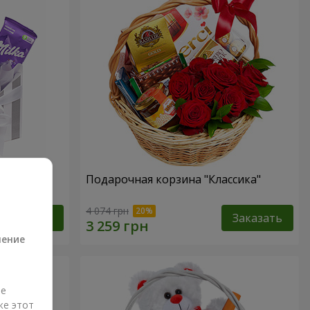
ность"
Подарочная корзина "Классика"
а
4 074 грн
Заказать
Заказать
ление
ые
же этот