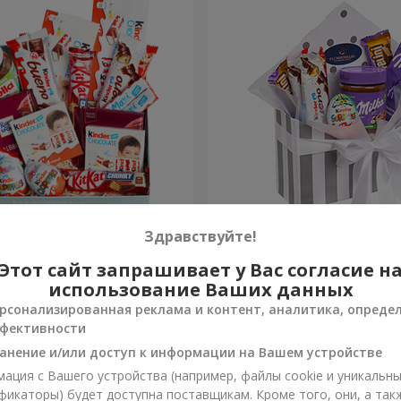
 коробка "Сладкая
Композиция "Сладкая неж
Здравствуйте!
Этот сайт запрашивает у Вас согласие н
1 666 грн
Заказать
использование Ваших данных
рсонализированная реклама и контент, аналитика, опреде
фективности
анение и/или доступ к информации на Вашем устройстве
ация с Вашего устройства (например, файлы cookie и уникальн
фикаторы) будет доступна поставщикам. Кроме того, они, а так