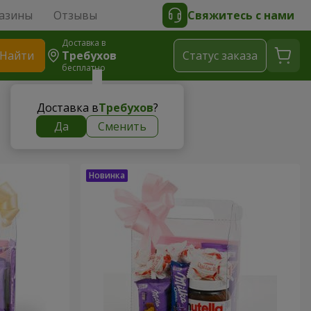
азины
Отзывы
Свяжитесь с нами
Доставка в
Найти
Требухов
Cтатус заказа
бесплатно
Доставка в
Требухов
?
Да
Сменить