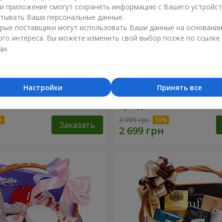
ли приложение смогут сохранять информацию с Вашего устройст
тывать Ваши персональные данные.
рые поставщики могут использовать Ваши данные на основани
ого интереса. Вы можете изменить свой выбор позже по ссылке
цы.
Настройки
Принять все
 коробка "Предчувствие
Подарочная корзина "Дет
праздник!"
2 999 грн
Заказать