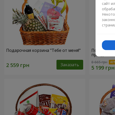
сайт и
обраба
Некото
законн
страни
Подарочная корзина "Тебе от меня!"
Подарочная
праздника"
8 665 грн
Заказать