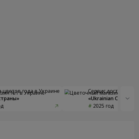
 цветов года в Украине
Сервис доставки цв
страны»
«Ukrainian Choice»
од
2025 год