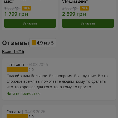
микс"
“Лучший день”
1 999 грн
2 999 грн
Заказать
Заказать
Отзывы
4.9
из
5
Всего
15215
Татьяна
04.08.2026
5
Спасибо вам большое. Все вовремя. Вы - лучшие. В это
сложное время вы помогаете людям- кому то сделать
что то хорошее для кого то, а кому то просто
порадоваться цветам, подарку, тортику, поздравлению.
Читать полностью
Особенно, если человек сам себе не может купить даже
в свой День Рождения. Спасибо
Оксана
04.08.2026
5