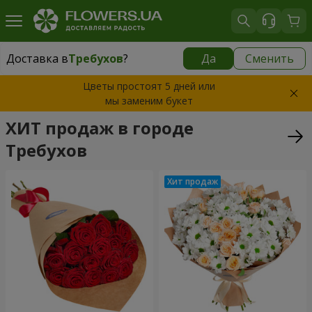
Доставка в
Требухов
?
Да
Сменить
Доставка в
Требухов
|
бесплатно
Цветы простоят 5 дней или
мы заменим букет
ХИТ продаж в городе
Требухов