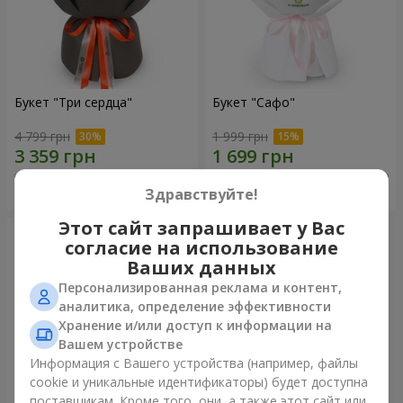
Букет "Три сердца"
Букет "Сафо"
4 799 грн
1 999 грн
Заказать
Заказать
Здравствуйте!
Этот сайт запрашивает у Вас
согласие на использование
Ваших данных
Персонализированная реклама и контент,
аналитика, определение эффективности
Хранение и/или доступ к информации на
Вашем устройстве
Информация с Вашего устройства (например, файлы
cookie и уникальные идентификаторы) будет доступна
поставщикам. Кроме того, они, а также этот сайт или