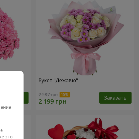
Букет "Дежавю"
а
2 587 грн
Заказать
Заказать
ление
ые
же этот