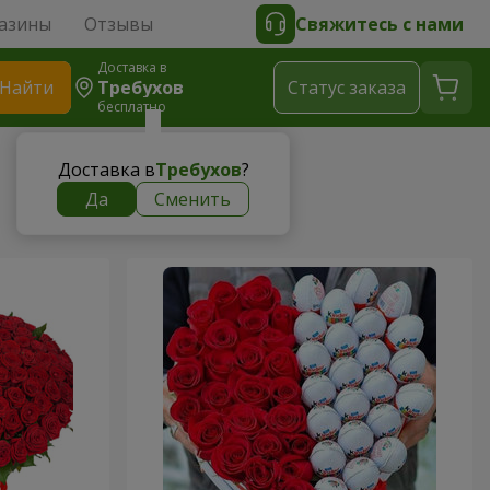
азины
Отзывы
Свяжитесь с нами
Доставка в
Найти
Требухов
Cтатус заказа
бесплатно
Доставка в
Требухов
?
Да
Сменить