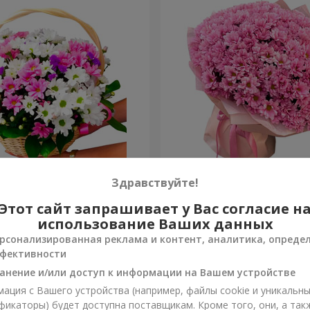
изантем "Яркая поляна"
Букет "Свежее решение"
Здравствуйте!
Этот сайт запрашивает у Вас согласие н
5 124 грн
Заказать
использование Ваших данных
рсонализированная реклама и контент, аналитика, опреде
фективности
анение и/или доступ к информации на Вашем устройстве
ация с Вашего устройства (например, файлы cookie и уникальн
фикаторы) будет доступна поставщикам. Кроме того, они, а так