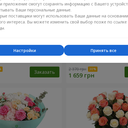
ли приложение смогут сохранять информацию с Вашего устройст
тывать Ваши персональные данные.
рые поставщики могут использовать Ваши данные на основани
ого интереса. Вы можете изменить свой выбор позже по ссылке
цы.
Настройки
Принять все
е в подарок"
Букет "Сердечные струны
2 370 грн
Заказать