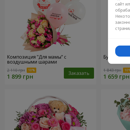
сайт и
обраба
Некото
законн
страни
Композиция "Для мамы" с
Букет "Мам
воздушными шарами
2 110 грн
1 843 грн
Заказать