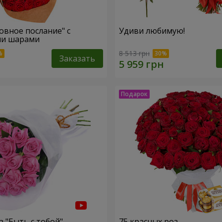
овное послание" с
Удиви любимую!
и шарами
8 513 грн
Заказать
з "Быть с тобой"
75 красных роз