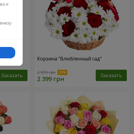
ва и
и
 внизу
"
Корзина "Влюбленный сад"
2 999 грн
Заказать
Заказать