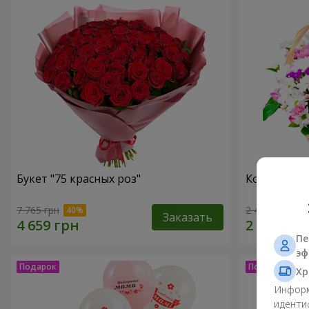
Букет "75 красных роз"
Корзина хр
7 765 грн
2 469 грн
Заказать
Пе
эф
Хр
Информ
иденти