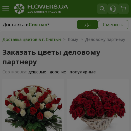
Доставка в
Снятын
?
Да
Сменить
Доставка в
Снятын
|
510 грн
Доставка цветов в г. Снятын
> Кому > Деловому партнеру
Заказать цветы деловому
партнеру
Cортировка:
дешевые
дорогие
популярные