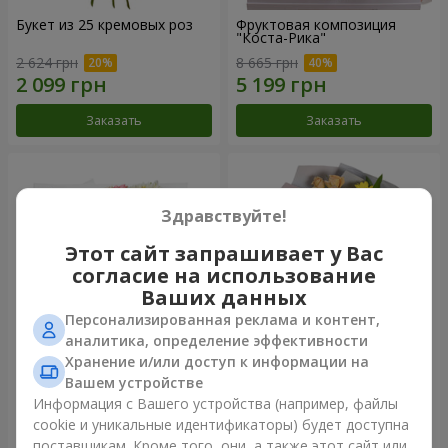
Букет из 25 кремовых роз
Фруктовая композиция
"Коста-Рика"
2 624 грн
8 665 грн
Заказать
Заказать
Здравствуйте!
Этот сайт запрашивает у Вас
согласие на использование
Ваших данных
Персонализированная реклама и контент,
аналитика, определение эффективности
Хранение и/или доступ к информации на
Букет "Крещатик"
Букет "Мы и лето"
Вашем устройстве
Информация с Вашего устройства (например, файлы
3 999 грн
1 621 грн
cookie и уникальные идентификаторы) будет доступна
поставщикам. Кроме того, они, а также этот сайт или