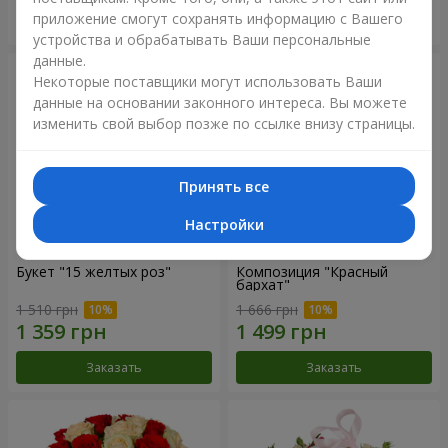
приложение смогут сохранять информацию с Вашего
Заказать
Заказать
устройства и обрабатывать Ваши персональные
данные.
Некоторые поставщики могут использовать Ваши
данные на основании законного интереса. Вы можете
изменить свой выбор позже по ссылке внизу страницы.
Принять все
Настройки
Букет "15 желтых роз"
Композиция "Красный
бархат"
1 510 грн
1 666 грн
Заказать
Заказать