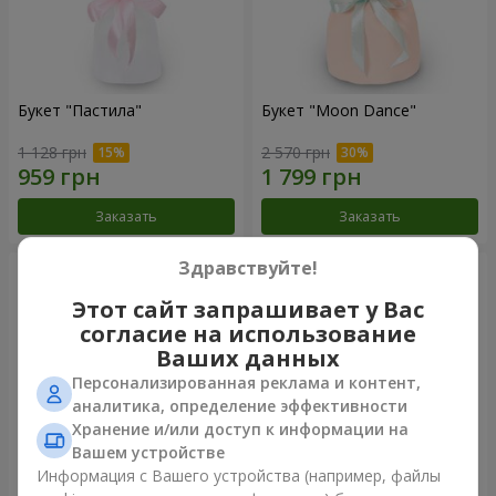
Букет "Пастила"
Букет "Moon Dance"
1 128 грн
2 570 грн
Заказать
Заказать
Здравствуйте!
Этот сайт запрашивает у Вас
согласие на использование
Ваших данных
Персонализированная реклама и контент,
аналитика, определение эффективности
Хранение и/или доступ к информации на
Вашем устройстве
Информация с Вашего устройства (например, файлы
Букет "Kamaliya"
Бенто-букет"Bertha"