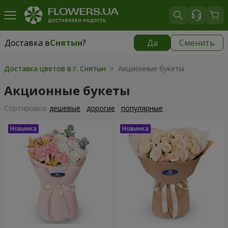
Доставка в
Снятын
?
Да
Сменить
Доставка в
Снятын
|
510 грн
Доставка цветов в г. Снятын
> Акционные букеты
Акционные букеты
Cортировка:
дешевые
дорогие
популярные