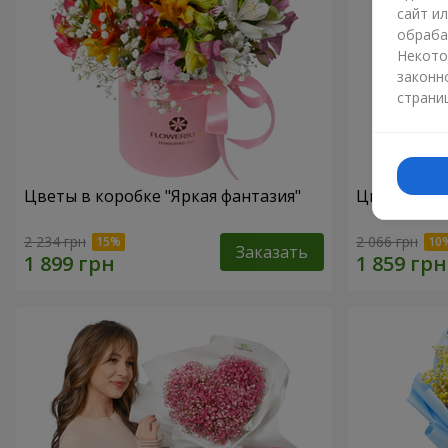
сайт и
обраба
Некото
законн
страни
Цветы в коробке "Яркая фантазия"
Цветы в ко
2 234 грн
2 066 грн
Заказать