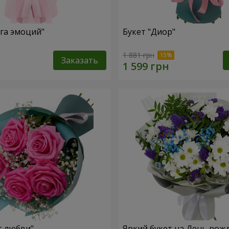
уга эмоций"
Букет "Диор"
1 881 грн
Заказать
т любви"
Яркий букет на День рож