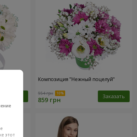
 не
Композиция "Нежный поцелуй"
а
954 грн
Заказать
Заказать
ление
ые
же этот