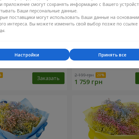
ли приложение смогут сохранять информацию с Вашего устройст
тывать Ваши персональные данные.
рые поставщики могут использовать Ваши данные на основани
ого интереса. Вы можете изменить свой выбор позже по ссылке
цы.
Настройки
Принять все
робке "Соломия"
Цветы в коробке "Помпад
2 199 грн
Заказать