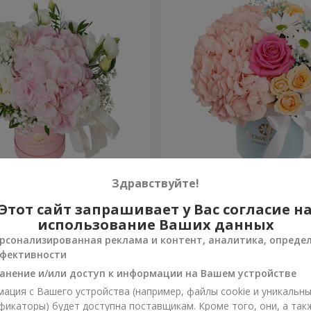
я "Нежное
Цветы в коробке "Счастья
Здравствуйте!
ение"
избежать"
Этот сайт запрашивает у Вас согласие н
1 599 грн
Заказать
использование Ваших данных
рсонализированная реклама и контент, аналитика, опреде
фективности
анение и/или доступ к информации на Вашем устройстве
ация с Вашего устройства (например, файлы cookie и уникальн
фикаторы) будет доступна поставщикам. Кроме того, они, а так