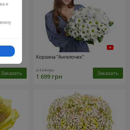
ва и
и
 внизу
ур"
Корзина "Ангелочек"
2 124 грн
Заказать
Заказать