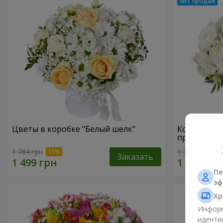
Цветы в коробке "Белый шелк"
Композици
прикоснов
1 764 грн
1 732 грн
Заказать
Пе
эф
Хр
Информ
иденти