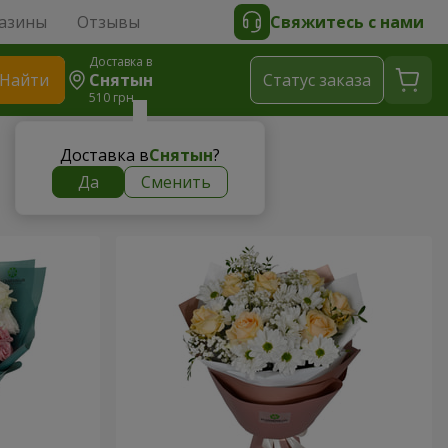
азины
Отзывы
Свяжитесь с нами
Доставка в
Найти
Снятын
Cтатус заказа
510 грн
Доставка в
Снятын
?
Да
Сменить