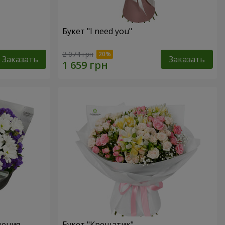
Букет "I need you"
2 074 грн
Заказать
Заказать
дения
Букет "Крещатик"