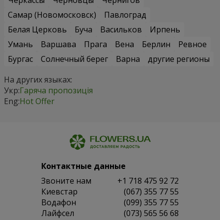
Черкассы
Черновцы
Чернигов
Самар (Новомосковск)
Павлоград
Белая Церковь
Буча
Васильков
Ирпень
Умань
Варшава
Прага
Вена
Берлин
Ревное
Бургас
Солнечный берег
Варна
другие регионы
На других языках:
Укр:
Гаряча пропозиція
Eng:
Hot Offer
Контактные данные
Звоните нам
+1 718 475 92 72
Киевстар
(067) 355 77 55
Водафон
(099) 355 77 55
Лайфсел
(073) 565 56 68