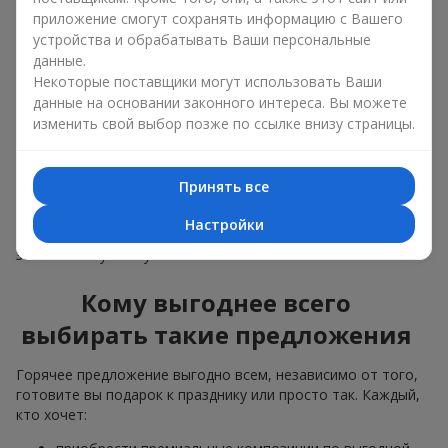
композиции продаются быстрее, чтобы освободить
приложение смогут сохранять информацию с Вашего
место для новых авторских букетов;
устройства и обрабатывать Ваши персональные
поступления большой партии цветов — когда мы
понимаем, что цветов заказано больше, чем нужно,
данные.
делаем привлекательные варианты дешевле,
Некоторые поставщики могут использовать Ваши
сохранив качество.
данные на основании законного интереса. Вы можете
изменить свой выбор позже по ссылке внизу страницы.
Цветы из раздела “Горячее предложение” разлетаются как
горячие пирожки. Поэтому можете не сомневаться: они
свежие, качественные и будут радовать ваших
близких
Принять все
людей
и знакомых довольно долго. А ещё вы получите
настоящий премиальный сервис и современные идеи
Настройки
цветочного оформления, такие как
цветы в коробке
,
заказывая букеты у нас.
Кому выгоднее всего
выбирать такие предложения
Горячее предложение выгодно всем, независимо от того,
готовите вы подарок к празднику или просто так. Каждый,
кто хочет: