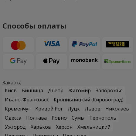
Способы оплаты
Заказ в:
Киев
Винница
Днепр
Житомир
Запорожье
Ивано-Франковск
Кропивницкий (Кировоград)
Кременчуг
Кривой Рог
Луцк
Львов
Николаев
Одесса
Полтава
Ровно
Сумы
Тернополь
Ужгород
Харьков
Херсон
Хмельницкий