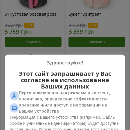
51 кустовая розовая роза
Букет "Эритрея"
8 227 грн
4 799 грн
Заказать
Заказать
Здравствуйте!
Этот сайт запрашивает у Вас
согласие на использование
Ваших данных
Персонализированная реклама и контент,
аналитика, определение эффективности
Хранение и/или доступ к информации на
Вашем устройстве
Букет "Nude Perfume"
Букет "Розовая нежность"
Информация с Вашего устройства (например, файлы
cookie и уникальные идентификаторы) будет доступна
3 175 грн
4 570 грн
поставщикам. Кроме того, они, а также этот сайт или