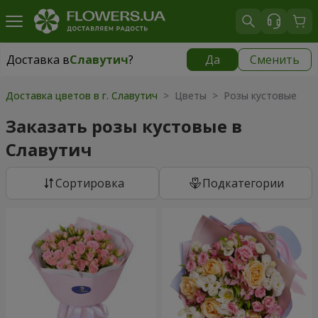
Доставка в
Славутич
?
Да
Сменить
Доставка в
Славутич
|
827 грн
Доставка цветов в г. Славутич
> Цветы > Розы кустовые
Заказать розы кустовые в
Славутич
Cортировка
Подкатегории