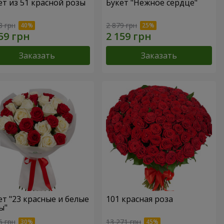
ет из 51 красной розы
Букет "Нежное сердце"
8 грн
2 879 грн
Заказать
Заказать
ет "23 красные и белые
101 красная роза
ы"
6 грн
13 271 грн