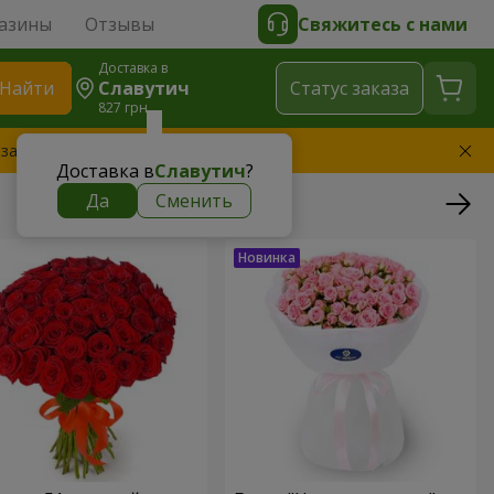
азины
Отзывы
Свяжитесь с нами
Доставка в
Найти
Славутич
Cтатус заказа
827 грн
 заменим букет
Доставка в
Славутич
?
Да
Сменить