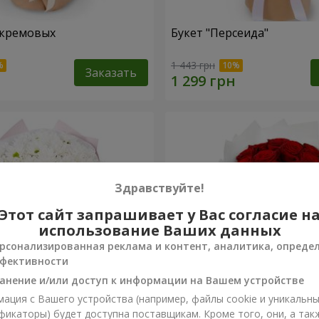
 кремовых
Букет "Персеида"
1 443 грн
Заказать
Здравствуйте!
Этот сайт запрашивает у Вас согласие н
использование Ваших данных
рсонализированная реклама и контент, аналитика, опреде
фективности
анение и/или доступ к информации на Вашем устройстве
ация с Вашего устройства (например, файлы cookie и уникальн
вых хризантем
Монобукет из 11 красных 
фикаторы) будет доступна поставщикам. Кроме того, они, а так