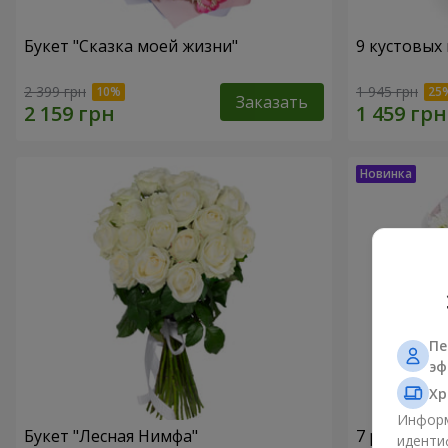
Букет "Сказка моей жизни"
9 кустовых
2 399 грн
1 945 грн
Заказать
Пе
эф
Хр
Информ
Букет "Лесная Нимфа"
7 ромашко
иденти