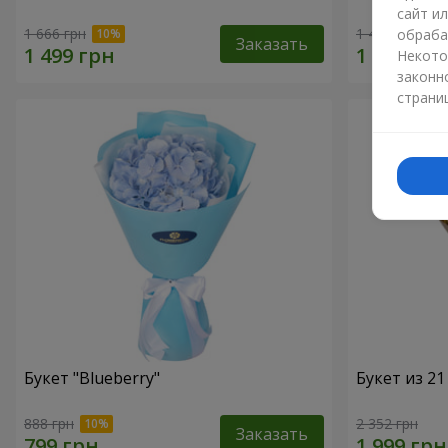
сайт и
1 666 грн
1 481 грн
обраба
Заказать
Некото
законн
страни
Букет "Blueberry"
Букет из 2
888 грн
2 352 грн
Заказать