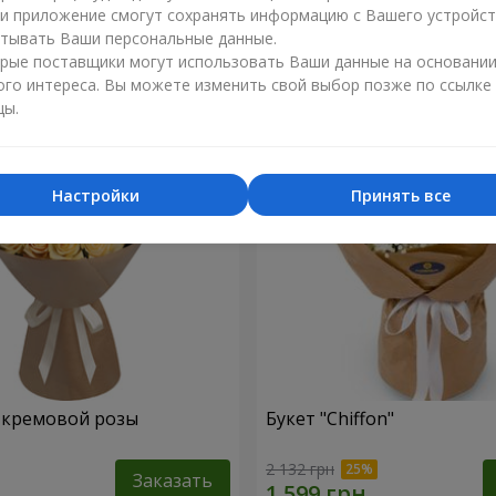
ли приложение смогут сохранять информацию с Вашего устройст
1 624 грн
тывать Ваши персональные данные.
Заказать
рые поставщики могут использовать Ваши данные на основани
ого интереса. Вы можете изменить свой выбор позже по ссылке
цы.
Настройки
Принять все
1 кремовой розы
Букет "Chiffon"
2 132 грн
Заказать