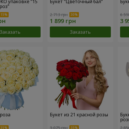
ЭКО упаковке "15
Букет "Цветочный бал"
Бук
роз"
2 713 грн
6 59
Заказать
Заказать
 роза
Букет из 21 красной розы
Бук
роз
3 075 грн
2 85