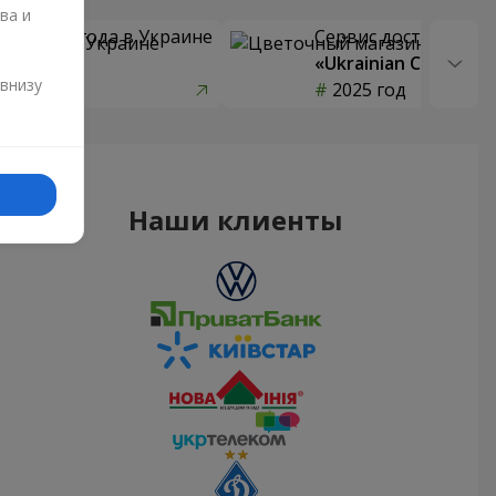
ва и
 цветов года в Украине
Сервис доставки цв
страны»
«Ukrainian Choice»
и
 внизу
од
2025 год
Наши клиенты