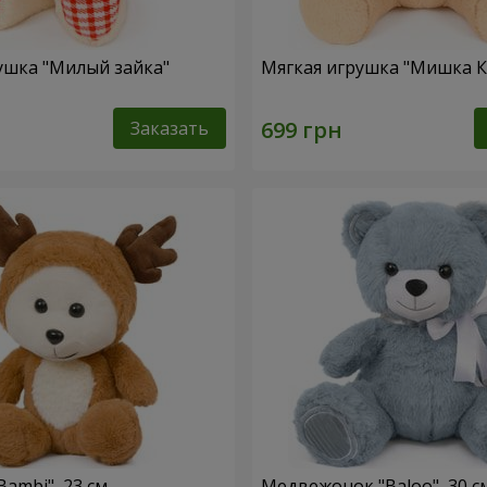
ушка "Милый зайка"
Мягкая игрушка "Мишка 
Заказать
ambi", 23 см
Медвежонок "Baloo", 30 с