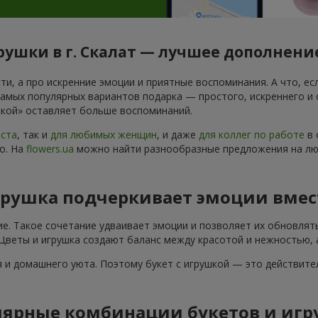
ушки в г. Скалат — лучшее дополнени
и, а про искренние эмоции и приятные воспоминания. А что, есл
самых популярных вариантов подарка — простого, искреннего и
ушкой» оставляет больше воспоминаний.
аста
, так и
для любимых женщин
, и даже
для коллег по работе
в 
о. На
flowers.ua
можно найти разнообразные предложения на любо
грушка подчеркивает эмоции вмес
ие. Такое сочетание удваивает эмоции и позволяет их обновлят
 Цветы и игрушка создают баланс между красотой и нежностью, 
 и домашнего уюта. Поэтому букет с игрушкой — это действите
ярные комбинации букетов и игр