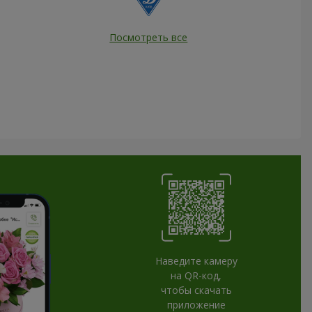
Посмотреть все
Наведите камеру
на QR-код,
чтобы скачать
приложение