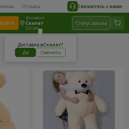
азины
Отзывы
Свяжитесь с нами
Доставка в
Найти
Скалат
Cтатус заказа
522 грн
Доставка в
Скалат
?
Да
Сменить