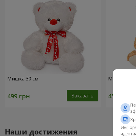
Мишка 30 см
Милый мишк
Заказать
Пе
эф
Хр
Информ
Наши достижения
иденти