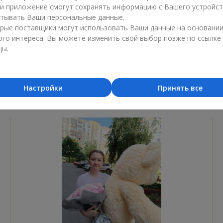
ли приложение смогут сохранять информацию с Вашего устройст
Лучший цветочный магазин
Доставка
тывать Ваши персональные данные.
«Ukrainian Business Award»
«Выбор 
рые поставщики могут использовать Ваши данные на основани
ого интереса. Вы можете изменить свой выбор позже по ссылке
2026 год
2025 г
цы.
Настройки
Принять все
Фотогалерея