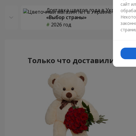
сайт и
Доставка цветов года в Украине
обраба
«Выбор страны»
Некото
законн
2026 год
страни
Только что доставили