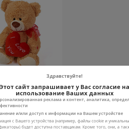
а (с сердцем) 30 см
Здравствуйте!
Этот сайт запрашивает у Вас согласие н
Заказать
использование Ваших данных
рсонализированная реклама и контент, аналитика, опреде
фективности
анение и/или доступ к информации на Вашем устройстве
ация с Вашего устройства (например, файлы cookie и уникальн
фикаторы) будет доступна поставщикам. Кроме того, они, а так