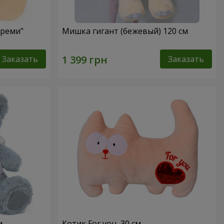
Креми"
Мишка гигант (бежевый) 120 см
Заказать
Заказать
м
Котик For you, 30 см