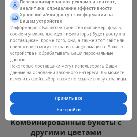
Персонализированная реклама и контент,
нежные композиции, дополненные сезонными
аналитика, определение эффективности
растениями;
Хранение и/или доступ к информации на
изящные сочетания с классическими розами;
Вашем устройстве
яркие букеты с побегами нежной зелени.
Информация с Вашего устройства (например, файлы
cookie и уникальные идентификаторы) будет доступна
Единственный нюанс: подсолнухи — сезонные цветы,
доступные для продажи только в период цветения.
поставщикам. Кроме того, они, а также этот сайт или
приложение смогут сохранять информацию с Вашего
Классический букет с
устройства и обрабатывать Ваши персональные
данные.
подсолнухами
Некоторые поставщики могут использовать Ваши
данные на основании законного интереса. Вы можете
Классический букет с подсолнухами подчёркивает
изменить свой выбор позже по ссылке внизу страницы.
природную форму и цветовую гамму яркого цветка.
Крупные цветы и высокие стебли создают чёткий силуэт
композиции. Это универсальные летние композиции,
Принять все
которые подходят как для торжественных событий, так и
просто как приятный подарок на каждый день.
Настройки
Комбинированные букеты с
другими цветами