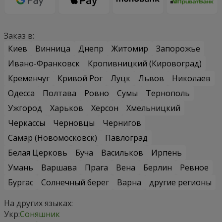
Заказ в:
Киев
Винница
Днепр
Житомир
Запорожье
Ивано-Франковск
Кропивницкий (Кировоград)
Кременчуг
Кривой Рог
Луцк
Львов
Николаев
Одесса
Полтава
Ровно
Сумы
Тернополь
Ужгород
Харьков
Херсон
Хмельницкий
Черкассы
Черновцы
Чернигов
Самар (Новомосковск)
Павлоград
Белая Церковь
Буча
Васильков
Ирпень
Умань
Варшава
Прага
Вена
Берлин
Ревное
Бургас
Солнечный берег
Варна
другие регионы
На других языках:
Укр:
Соняшник