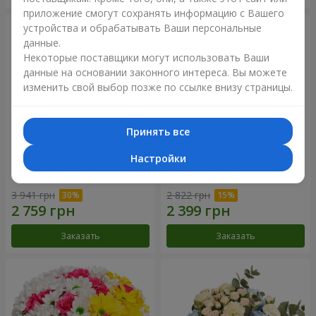
приложение смогут сохранять информацию с Вашего
устройства и обрабатывать Ваши персональные
данные.
Некоторые поставщики могут использовать Ваши
данные на основании законного интереса. Вы можете
изменить свой выбор позже по ссылке внизу страницы.
Принять все
Настройки
Букет "Крещатик"
Букет "Дежавю"
3 941 грн
2 822 грн
Заказать
Заказать