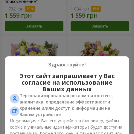
прикосновение"
1 732 грн
1 834 грн
Заказать
Заказать
Здравствуйте!
Этот сайт запрашивает у Вас
согласие на использование
Ваших данных
Персонализированная реклама и контент,
Букет "Цветные сны"
Букет "Цветочное Selfie!"
аналитика, определение эффективности
Хранение и/или доступ к информации на
3 656 грн
2 305 грн
Вашем устройстве
Информация с Вашего устройства (например, файлы
cookie и уникальные идентификаторы) будет доступна
Заказать
Заказать
поставщикам. Кроме того, они, а также этот сайт или