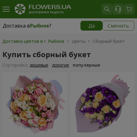
Доставка в
Рыбное
?
Да
Сменить
Доставка в
Рыбное
|
бесплатно
Доставка цветов в г. Рыбное
> Цветы > Сборный букет
Купить сборный букет
Cортировка:
дешевые
дорогие
популярные