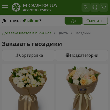
Доставка в
Рыбное
?
Да
Сменить
Доставка в
Рыбное
|
бесплатно
Доставка цветов в г. Рыбное
> Цветы > Гвоздики
Заказать гвоздики
Cортировка
Подкатегории