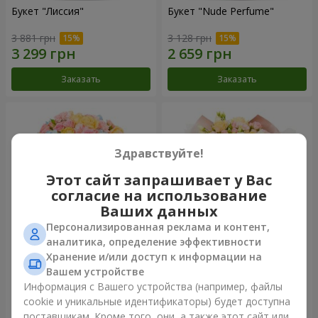
Букет "Лиссия"
Букет "Nude Perfume"
3 881 грн
3 128 грн
Заказать
Заказать
Здравствуйте!
Этот сайт запрашивает у Вас
согласие на использование
Ваших данных
Персонализированная реклама и контент,
аналитика, определение эффективности
Хранение и/или доступ к информации на
Букет "Нежность рассвета"
Букет "Прикосновение
нежности"
Вашем устройстве
4 132 грн
2 624 грн
Информация с Вашего устройства (например, файлы
cookie и уникальные идентификаторы) будет доступна
поставщикам. Кроме того, они, а также этот сайт или