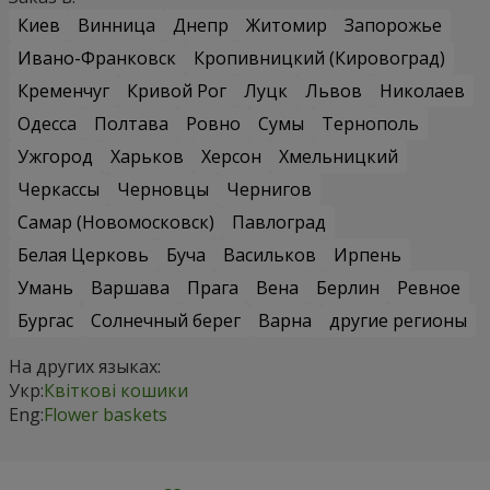
Киев
Винница
Днепр
Житомир
Запорожье
Ивано-Франковск
Кропивницкий (Кировоград)
Кременчуг
Кривой Рог
Луцк
Львов
Николаев
Одесса
Полтава
Ровно
Сумы
Тернополь
Ужгород
Харьков
Херсон
Хмельницкий
Черкассы
Черновцы
Чернигов
Самар (Новомосковск)
Павлоград
Белая Церковь
Буча
Васильков
Ирпень
Умань
Варшава
Прага
Вена
Берлин
Ревное
Бургас
Солнечный берег
Варна
другие регионы
На других языках:
Укр:
Квіткові кошики
Eng:
Flower baskets