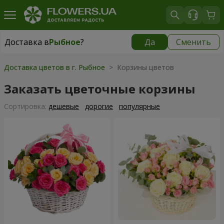
Доставка в
Рыбное
?
Да
Сменить
Доставка в
Рыбное
|
бесплатно
Доставка цветов в г. Рыбное
> Корзины цветов
Заказать цветочные корзины
Cортировка:
дешевые
дорогие
популярные