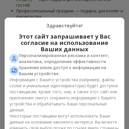
гостей;
Профессиональный праздник — подарок для коллег и
руководства;
Романтические поводы
— красивая и нежная
Здравствуйте!
композиция;
Корпоративные события
— подарок деловому
Этот сайт запрашивает у Вас
партнёру.
согласие на использование
Ваших данных
Цветочная корзина — универсальный подарок для любого
возраста. Стильные ручные композиции позволяют
Персонализированная реклама и контент,
передать любые эмоции: благодарность, восхищение,
аналитика, определение эффективности
поддержку,
любовь
.
Хранение и/или доступ к информации на
Вашем устройстве
Виды цветочных корзин в г.
Информация с Вашего устройства (например, файлы
cookie и уникальные идентификаторы) будет доступна
Рыбное: классика, романтика,
поставщикам. Кроме того, они, а также этот сайт или
минимализм
приложение смогут сохранять информацию с Вашего
устройства и обрабатывать Ваши персональные
данные.
Ассортимент цветочных корзин на
flowers.ua
включает
Некоторые поставщики могут использовать Ваши
варианты на любой вкус:
данные на основании законного интереса. Вы можете
Классические композиции
— сочетания
роз
, лилий,
изменить свой выбор позже по ссылке внизу страницы.