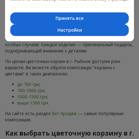
хризантем
в строгих формах;
Романтические варианты
— корзины в пастельных
тонах, пионы,
гипсофила
;
Принять все
Минималистичные решения
— натуральные формы,
акцент на цвет или текстуру.
Настройки
Есть также
VIP-композиции
— роскошные корзины для
особых случаев. Каждое изделие — оригинальный подарок,
подчёркивающий внимание к деталям.
По ценам цветочных корзин в г. Рыбное доступні різні
варіанти. Ви можете обрати композицію “корзина с
цветами” в таких диапазонах:
до 700 грн
;
700-1000 грн
;
1000-1500 грн
;
выше 1500 грн
.
На сайте есть раздел
Хит продаж
— самые популярные
композиции.
Как выбрать цветочную корзину в г.