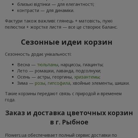
близькі відтінки — для елегантності;
контрасти — для динаміки.
Фактури також важливі: глянець + матовість, пухкі
пелюстки + жорстке листя — все це створює баланс.
Сезонные идеи корзин
Сезонность додає унікальності:
Весна —
тюльпаны
, нарциссы, гиацинты;
Лето — ромашки, лаванда, подсолнухи;
Осень — астры, георгины,
хризантемы
;
Зима —
розы
,
гипсофила
, хвойные элементы, шишки.
Такие корзины передают связь с природой и временем
года.
Заказ и доставка цветочных корзин
в г. Рыбное
Flowers.ua обеспечивает полный сервис доставки по