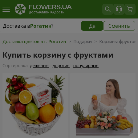
Доставка в
Рогатин
?
Да
Сменить
Доставка в
Рогатин
|
914 грн
Доставка цветов в г. Рогатин
> Подарки > Корзины фруктов
Купить корзину с фруктами
Cортировка:
дешевые
дорогие
популярные