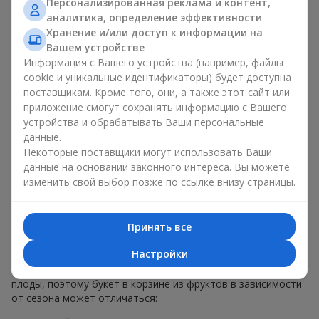
Персонализированная реклама и контент,
меньше, чем наполнение. Именно праздничное оформление
аналитика, определение эффективности
превращает обычный букет в корзине из фруктов в
Хранение и/или доступ к информации на
гастрономический подарок. В компании
Flowers.ua
мы
Вашем устройстве
всегда учитываем пожелания клиента при создании декора.
Информация с Вашего устройства (например, файлы
При формировании композиции используются натуральные
cookie и уникальные идентификаторы) будет доступна
материалы, продуманная упаковка вкуса и, конечно,
поставщикам. Кроме того, они, а также этот сайт или
декоративные элементы, соответствующие событию.
приложение смогут сохранять информацию с Вашего
По желанию клиента корзина с фруктами может быть
устройства и обрабатывать Ваши персональные
оформлена в прозрачной пленке или стильной коробке —
данные.
всегда с праздничной подачей, которая выглядит аккуратно
Некоторые поставщики могут использовать Ваши
и презентабельно.
данные на основании законного интереса. Вы можете
изменить свой выбор позже по ссылке внизу страницы.
Тематические фруктовые
композиции для праздников
Принять все
и сезонов
Настройки
Каждое время года имеет свой характер и свои сезонные
плоды, поэтому букет в корзине из фруктов в зависимости
от сезона может отличаться: