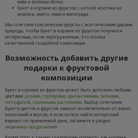
киви и зеленых яблок;
букет в корзине из фруктов с ноткой экзотики из
ананаса, манго, киви и винограда.
Мы сочетаем классические фрукты с экзотическими дарами
природы, чтобы букет в корзине из фруктов получился
интересным, но не перегруженным. Это основа
качественной съедобной композиции.
Возможность добавить другие
подарки к фруктовой
композиции
Букет в корзине из фруктов может быть дополнен любыми
цветами:
розами
,
герберами
,
хризантемами
,
пионами
,
гипсофилой
,
сезонными растениями
. Выбор сочетания
букета цветов и фруктов зависит исключительно от ваших
пожеланий и вкусов. А если хотите найти интересный
вариант по приемлемой цене, загляните в раздел
акционных предложений
.
Кроме того, к такому съедобному презенту, как корзина