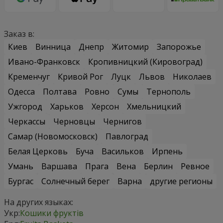
Заказ в:
Киев
Винница
Днепр
Житомир
Запорожье
Ивано-Франковск
Кропивницкий (Кировоград)
Кременчуг
Кривой Рог
Луцк
Львов
Николаев
Одесса
Полтава
Ровно
Сумы
Тернополь
Ужгород
Харьков
Херсон
Хмельницкий
Черкассы
Черновцы
Чернигов
Самар (Новомосковск)
Павлоград
Белая Церковь
Буча
Васильков
Ирпень
Умань
Варшава
Прага
Вена
Берлин
Ревное
Бургас
Солнечный берег
Варна
другие регионы
На других языках:
Укр:
Кошики фруктів