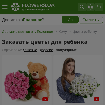
Доставка в
Полонное
?
Да
Сменить
Доставка в
Полонное
|
1520 грн
Доставка цветов в г. Полонное
> Кому > Цветы ребенку
Заказать цветы для ребенка
Cортировка:
дешевые
дорогие
популярные