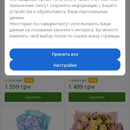
приложение смогут сохранять информацию с Вашего
устройства и обрабатывать Ваши персональные
данные.
Некоторые поставщики могут использовать Ваши
данные на основании законного интереса. Вы можете
изменить свой выбор позже по ссылке внизу страницы.
Принять все
Настройки
Композиция "Нежное
Букет "Розовый вкус
прикосновение"
ванили"
1 732 грн
1 666 грн
Заказать
Заказать