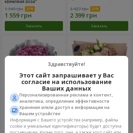
кремовая роза"
1 949 грн
3 427 грн
Заказать
Заказать
Здравствуйте!
Этот сайт запрашивает у Вас
согласие на использование
Ваших данных
Персонализированная реклама и контент,
Букет "Твои хризантемы"
Букет "Панна Котта"
аналитика, определение эффективности
Хранение и/или доступ к информации на
1 716 грн
2 124 грн
Вашем устройстве
Информация с Вашего устройства (например, файлы
cookie и уникальные идентификаторы) будет доступна
Заказать
Заказать
поставщикам. Кроме того, они, а также этот сайт или