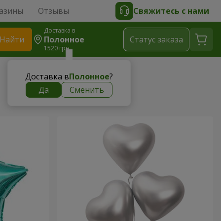
азины
Отзывы
Свяжитесь с нами
Доставка в
Найти
Полонное
Cтатус заказа
1520 грн
Доставка в
Полонное
?
Да
Сменить