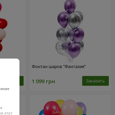
форме
Фонтан шаров "Фантазия"
а
Заказать
Заказать
ление
ые
же этот