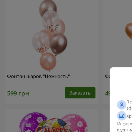
Фонтан шаров "Нежность"
Фонтан шар
Заказать
Пе
эф
Хр
Информ
иденти