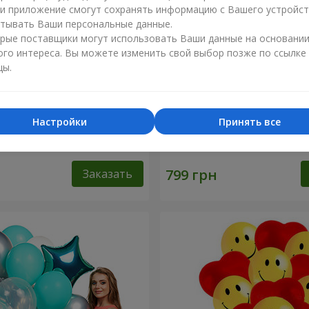
ли приложение смогут сохранять информацию с Вашего устройст
тывать Ваши персональные данные.
рые поставщики могут использовать Ваши данные на основани
ого интереса. Вы можете изменить свой выбор позже по ссылке
цы.
Настройки
Принять все
шариков "Фламинго" - 9
Шарики "Цифры"
Заказать