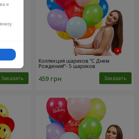
ва и
и
 внизу
Коллекция шариков "С Днем
Рождения!"- 5 шариков
Заказать
Заказать