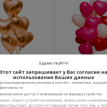
ов “Golden hearts”
15 гелиевых шариков (в 
Здравствуйте!
сердец)
Этот сайт запрашивает у Вас согласие н
Заказать
использование Ваших данных
рсонализированная реклама и контент, аналитика, опреде
фективности
анение и/или доступ к информации на Вашем устройстве
ация с Вашего устройства (например, файлы cookie и уникальн
фикаторы) будет доступна поставщикам. Кроме того, они, а так