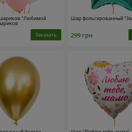
 шариков "Любимой
Шар фольгированный "Зв
 шариков
Заказать
рованный Золото
Шар "Люблю тебя, мама"