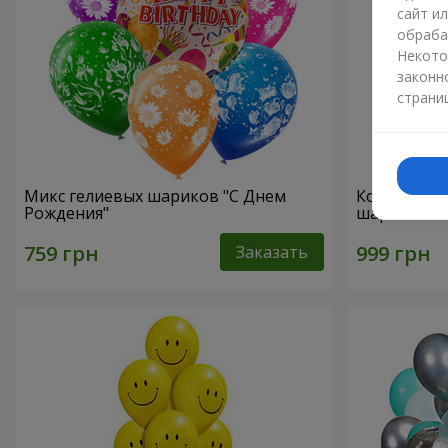
сайт и
обраба
Некото
законн
страни
Микс гелиевых шариков "C Днем
Коллекция 
Рождения"
шариков
Заказать