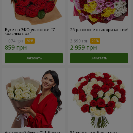
Букет в ЭКО упаковке "7
25 разноцветных хризантем!
красных роз"
1 074 грн
3 699 грн
Заказать
Заказать
Авторский букет "11 белых
51 красная и белая роза!