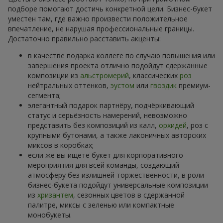
подборе помогают достичь конкретной цели. Бизнес-букет
уместен там, где важно произвести положительное
впечатление, не нарушая профессиональные границы.
Достаточно правильно расставить акценты:
в качестве подарка коллеге по случаю повышения или
завершения проекта отлично подойдут сдержанные
композиции из
альстромерий
, классических
роз
нейтральных оттенков,
эустом
или
гвоздик
премиум-
сегмента;
элегантный подарок партнёру, подчёркивающий
статус и серьёзность намерений, невозможно
представить без композиций из калл,
орхидей
, роз с
крупными бутонами, а также лаконичных авторских
миксов в коробках;
если же вы ищете букет для корпоративного
мероприятия для всей команды, создающий
атмосферу без излишней торжественности, в роли
бизнес-букета подойдут универсальные композиции
из
хризантем
, сезонных цветов в сдержанной
палитре, миксы с зеленью или компактные
монобукеты.