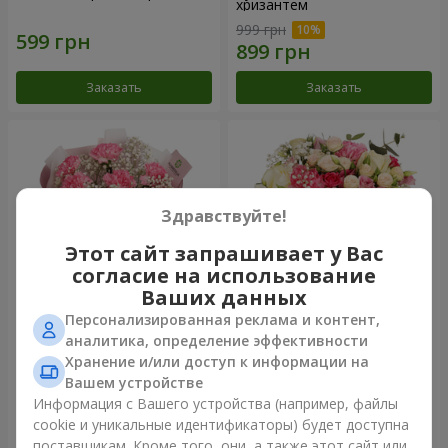
хризантем
999 грн
Заказать
Заказать
Здравствуйте!
Этот сайт запрашивает у Вас
согласие на использование
Ваших данных
Персонализированная реклама и контент,
Букет "Королева
Цветы в коробке
аналитика, определение эффективности
Карибского моря"
"Помпадур"
Хранение и/или доступ к информации на
1 449 грн
2 124 грн
Вашем устройстве
Информация с Вашего устройства (например, файлы
cookie и уникальные идентификаторы) будет доступна
Заказать
Заказать
поставщикам. Кроме того, они, а также этот сайт или