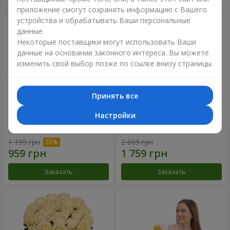
приложение смогут сохранять информацию с Вашего
устройства и обрабатывать Ваши персональные
данные.
Некоторые поставщики могут использовать Ваши
данные на основании законного интереса. Вы можете
изменить свой выбор позже по ссылке внизу страницы.
Принять все
Настройки
Букет "Времена года"
Букет из 21 кремовой розы
1 199 грн
2 069 грн
Заказать
Заказать