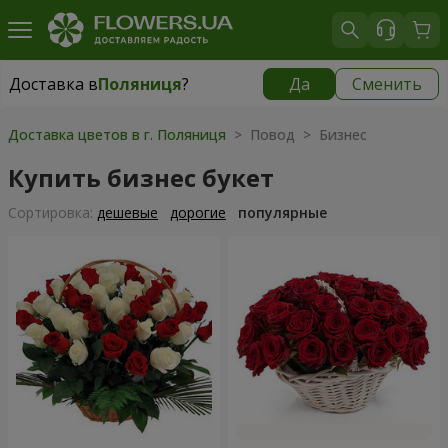
Доставка в
Поляниця
?
Да
Сменить
Доставка в
Поляниця
|
965 грн
Доставка цветов в г. Поляниця
> Повод > Бизнес
Купить бизнес букет
Cортировка:
дешевые
дорогие
популярные