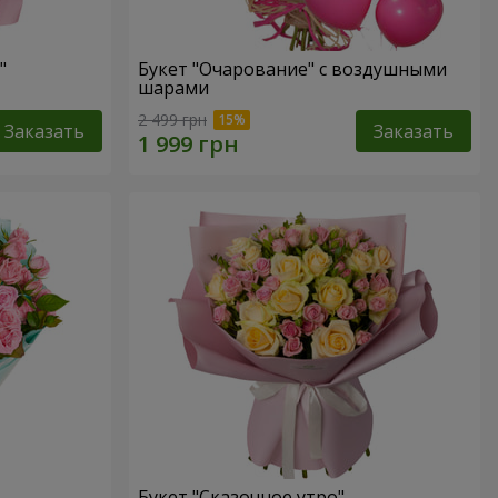
"
Букет "Очарование" с воздушными
шарами
2 499 грн
Заказать
Заказать
Букет "Сказочное утро"