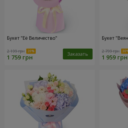
Букет "Её Величество"
Букет "Веян
2 199 грн
2 799 грн
Заказать