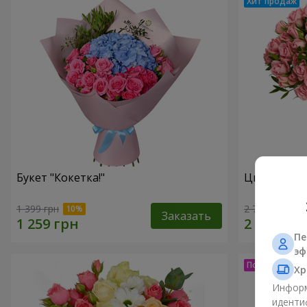
Букет "Кокетка!"
Цветы в ко
1 399 грн
2 749 грн
Заказать
Пе
эф
Хр
Информ
иденти