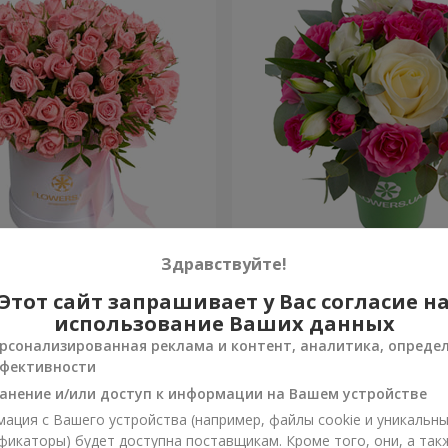
робке "Розовый оазис"
Композиция "Вспышка чув
Здравствуйте!
Этот сайт запрашивает у Вас согласие н
999 грн
Заказать
использование Ваших данных
рсонализированная реклама и контент, аналитика, опреде
фективности
анение и/или доступ к информации на Вашем устройстве
ация с Вашего устройства (например, файлы cookie и уникальн
фикаторы) будет доступна поставщикам. Кроме того, они, а так