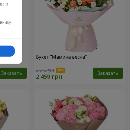
ва и
и
 внизу
аза"
Букет "Мамина весна"
3 513 грн
Заказать
Заказать