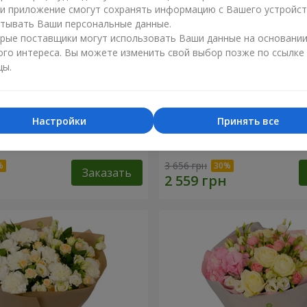
ли приложение смогут сохранять информацию с Вашего устройст
тывать Ваши персональные данные.
рые поставщики могут использовать Ваши данные на основани
ого интереса. Вы можете изменить свой выбор позже по ссылке
цы.
Настройки
Принять все
зы" с конфетами "Любимой
Композиция "Любимые гл
3 656 грн
Заказать