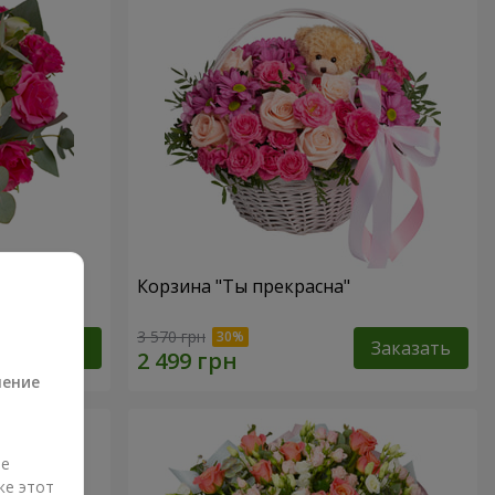
ств"
Корзина "Ты прекрасна"
а
3 570 грн
Заказать
Заказать
ление
ые
же этот