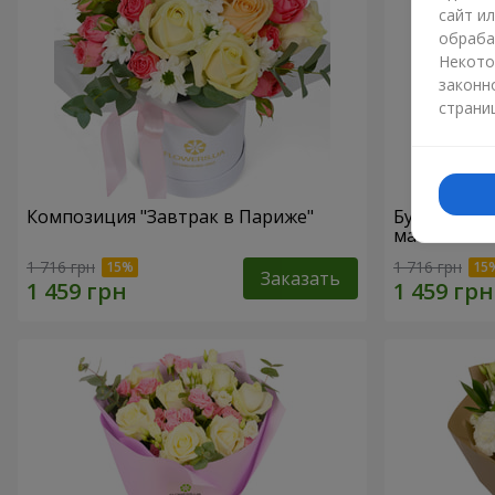
сайт и
обраба
Некото
законн
страни
Композиция "Завтрак в Париже"
Букет "Гре
маме"
1 716 грн
1 716 грн
Заказать