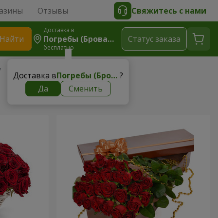
азины
Отзывы
Свяжитесь с нами
Доставка в
Найти
Погребы (Броварский Р-Н)
Cтатус заказа
бесплатно
у
Доставка в
Погребы (Броварский р-н)
?
Да
Сменить