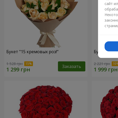
сайт и
обраба
Некото
законн
страни
Букет "15 кремовых роз!"
Букет "15 
1 528 грн
2 221 грн
Заказать