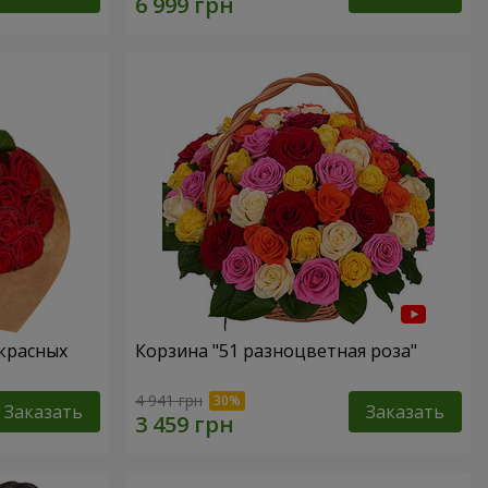
 красных
Корзина "51 разноцветная роза"
4 941 грн
Заказать
Заказать