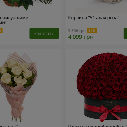
 наилучшими
Корзина "51 алая роза"
и!"
5 856 грн
Заказать
лых роз!"
Цветы в чёрной коробке 