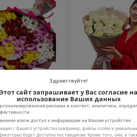
етных хризантем!
Авторский букет "11 белых
Здравствуйте!
Этот сайт запрашивает у Вас согласие н
1 221 грн
Заказать
использование Ваших данных
рсонализированная реклама и контент, аналитика, опреде
фективности
анение и/или доступ к информации на Вашем устройстве
ация с Вашего устройства (например, файлы cookie и уникальн
фикаторы) будет доступна поставщикам. Кроме того, они, а так