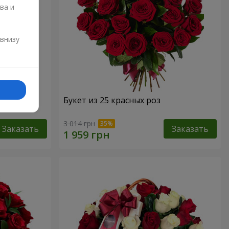
ва и
и
 внизу
Букет из 25 красных роз
3 014 грн
Заказать
Заказать