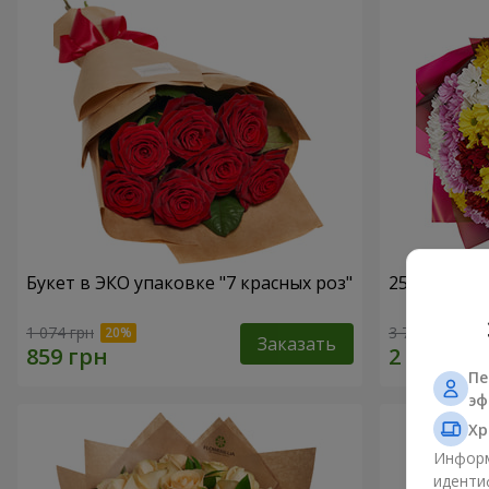
Букет в ЭКО упаковке "7 красных роз"
25 разноцв
1 074 грн
3 749 грн
Заказать
Пе
эф
Хр
Информ
иденти