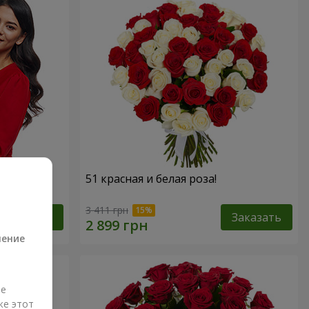
 роз!"
51 красная и белая роза!
а
3 411 грн
Заказать
Заказать
ление
ые
же этот