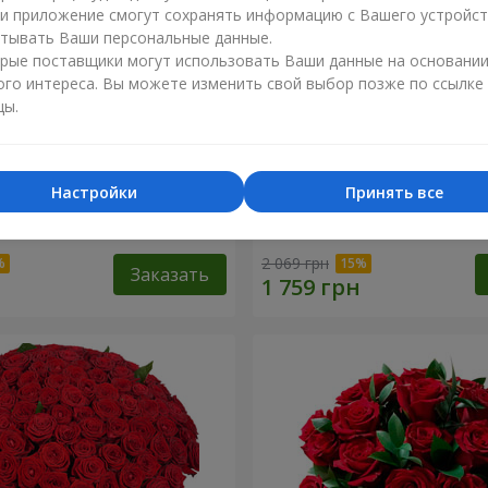
ли приложение смогут сохранять информацию с Вашего устройст
тывать Ваши персональные данные.
рые поставщики могут использовать Ваши данные на основани
ого интереса. Вы можете изменить свой выбор позже по ссылке
цы.
Настройки
Принять все
разноцветных хризантем!"
Букет "Гармония"
2 069 грн
Заказать