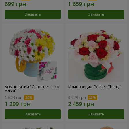
Заказать
Заказать
Композиция "Счастье – это
Композиция "Velvet Cherry"
мама"
1 624 грн
3 279 грн
Заказать
Заказать