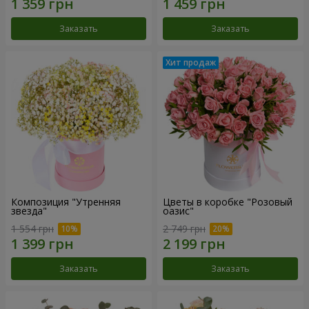
Заказать
Заказать
Композиция "Утренняя
Цветы в коробке "Розовый
звезда"
оазис"
1 554 грн
2 749 грн
Заказать
Заказать