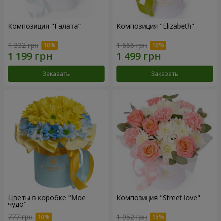
Композиция "Галата"
Композиция "Elizabeth"
1 332 грн
1 666 грн
Заказать
Заказать
Цветы в коробке "Мое
Композиция "Street love"
чудо"
777 грн
1 952 грн