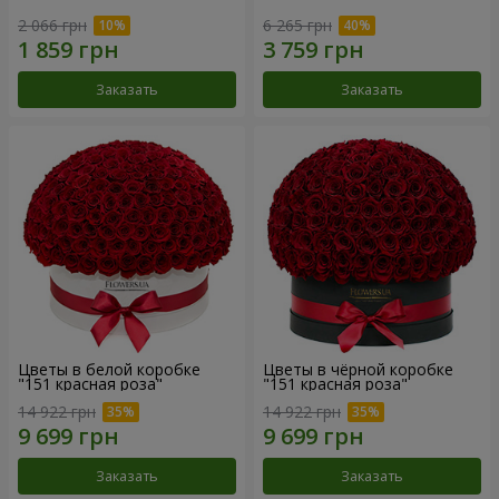
2 066 грн
6 265 грн
Заказать
Заказать
Цветы в белой коробке
Цветы в чёрной коробке
"151 красная роза"
"151 красная роза"
14 922 грн
14 922 грн
Заказать
Заказать