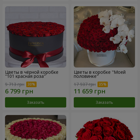
Цветы в чёрной коробке
Цветы в коробке "Моей
"101 красная роза"
половинке"
9 713 грн
17 937 грн
Заказать
Заказать