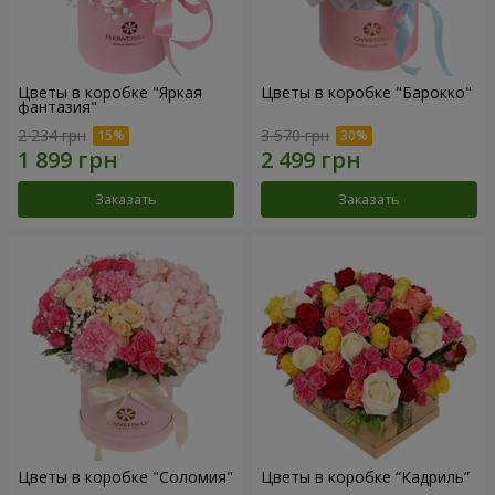
Цветы в коробке "Яркая
Цветы в коробке "Барокко"
фантазия"
2 234 грн
3 570 грн
Заказать
Заказать
Цветы в коробке "Соломия"
Цветы в коробке “Кадриль”