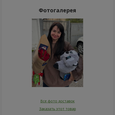
Фотогалерея
Все фото доставок
Заказать этот товар