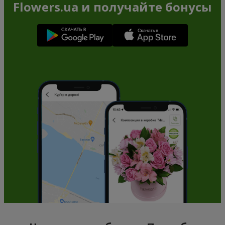
Flowers.ua и получайте бонусы