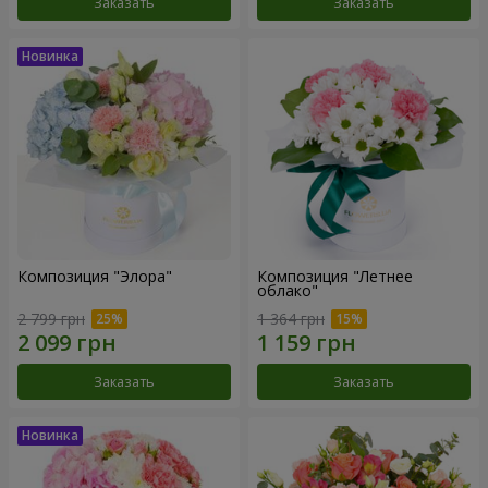
Заказать
Заказать
Композиция "Элора"
Композиция "Летнее
облако"
2 799 грн
1 364 грн
Заказать
Заказать