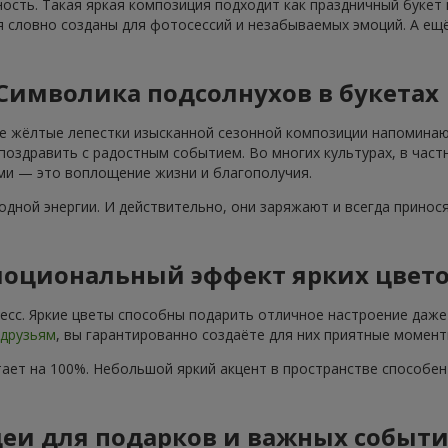
ость. Такая яркая композиция подходит как праздничный букет
я словно созданы для фотосессий и незабываемых эмоций. А ещё
Символика подсолнухов в букетах
е жёлтые лепестки изысканной сезонной композиции напоминают
поздравить с радостным событием. Во многих культурах, в част
ами — это воплощение жизни и благополучия.
дной энергии. И действительно, они заряжают и всегда принос
оциональный эффект ярких цвет
сс. Яркие цветы способны подарить отличное настроение даже 
друзьям
, вы гарантированно создаёте для них приятные момент
ает на 100%. Небольшой яркий акцент в пространстве способе
еи для подарков и важных событ