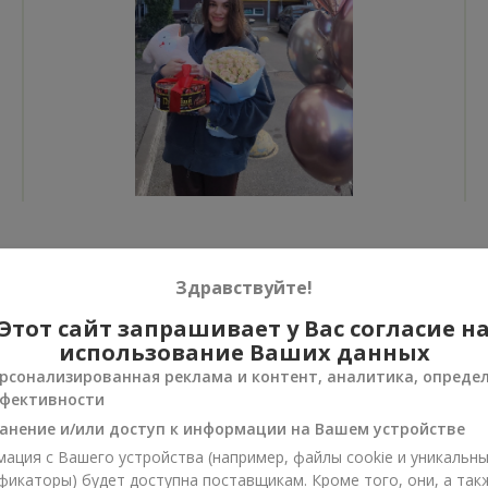
Все фото доставок
Здравствуйте!
Заказать этот товар
Этот сайт запрашивает у Вас согласие н
использование Ваших данных
рсонализированная реклама и контент, аналитика, опреде
фективности
анение и/или доступ к информации на Вашем устройстве
ии
ация с Вашего устройства (например, файлы cookie и уникальн
нусы
фикаторы) будет доступна поставщикам. Кроме того, они, а так