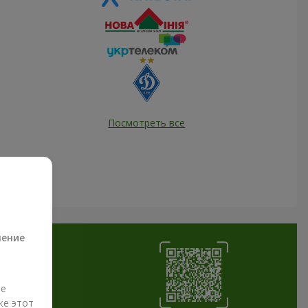
Посмотреть все
а
ление
ые
же этот