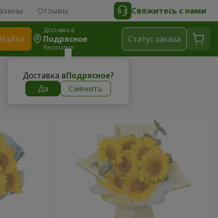
азины
Отзывы
Свяжитесь с нами
Доставка в
Найти
Подрясное
Cтатус заказа
бесплатно
Доставка в
Подрясное
?
Да
Сменить