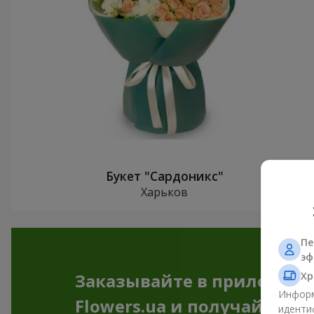
Букет "Сардоникс"
Харьков
Пе
эф
Хр
Заказывайте в приложен
Информ
Flowers.ua и получайте бо
иденти