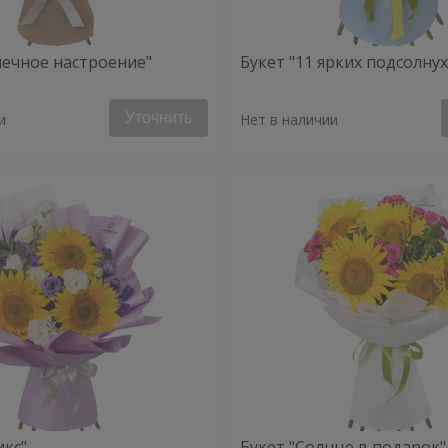
нечное настроение"
Букет "11 ярких подсолну
Уточнить
и
Нет в наличии
икс"
Букет "Солнце в подарок"