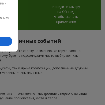
ва и
Наведите камеру
на QR-код,
и
чтобы скачать
 внизу
приложение
я праздничных событий
ми, вы делаете ставку на эмоцию, которую сложно
этому букет с подсолнухами часто выбирают как
.
кеты, так и яркие композиции, дополненные другими
м Украины очень приятные.
и
метить — они меняют настроение с первого взгляда.
ущение спокойствия, уюта и тепла.