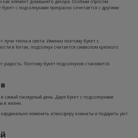
 и как элемент домашнего декора. Особым спросом
 букет с подсолнухами прекрасно сочетается с другими
 лучи тепла и света. Именно поэтому букет с
ности в Китае, подсолнух считается символом крепкого
ят радость. Поэтому букет подсолнухов становится
ов
в самый пасмурный день. Даря букет с подсолнухами
ы в жизни.
н кардинально изменить атмосферу комнаты и подарить уют
ий