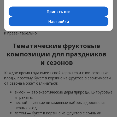
материалы, продуманная упаковка вкуса и, конечно,
декоративные элементы, соответствующие событию.
Принять все
По желанию клиента корзина с фруктами может быть
Настройки
оформлена в прозрачной пленке или стильной коробке —
всегда с праздничной подачей, которая выглядит аккуратно
и презентабельно.
Тематические фруктовые
композиции для праздников
и сезонов
Каждое время года имеет свой характер и свои сезонные
плоды, поэтому букет в корзине из фруктов в зависимости
от сезона может отличаться:
зимой — это экзотические дары природы, цитрусовые
и гранаты;
весной — легкие витаминные наборы здоровья из
первых ягод;
летом — букет в корзине из фруктов с сочными