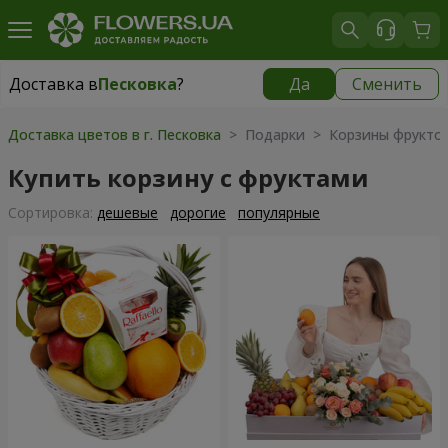
Доставка в
Песковка
?
Да
Сменить
Доставка в
Песковка
|
840 грн
Доставка цветов в г. Песковка
> Подарки > Корзины фрукто
Купить корзину с фруктами
Cортировка:
дешевые
дорогие
популярные