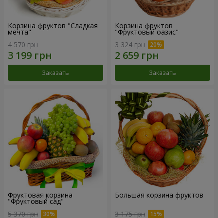
Корзина фруктов "Сладкая
Корзина фруктов
мечта"
"Фруктовый оазис"
4 570 грн
3 324 грн
Заказать
Заказать
Фруктовая корзина
Большая корзина фруктов
"Фруктовый сад"
5 370 грн
3 175 грн