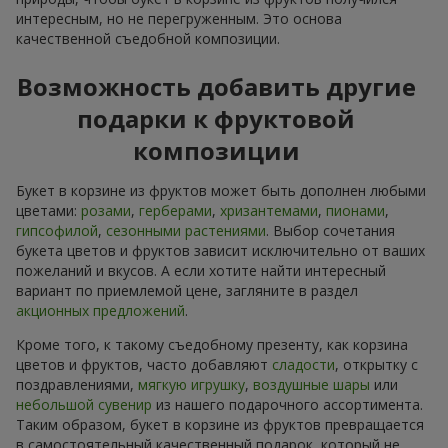
интересным, но не перегруженным. Это основа
качественной съедобной композиции.
Возможность добавить другие
подарки к фруктовой
композиции
Букет в корзине из фруктов может быть дополнен любыми
цветами:
розами
,
герберами
,
хризантемами
,
пионами
,
гипсофилой
,
сезонными растениями
. Выбор сочетания
букета цветов и фруктов зависит исключительно от ваших
пожеланий и вкусов. А если хотите найти интересный
вариант по приемлемой цене, загляните в раздел
акционных предложений
.
Кроме того, к такому съедобному презенту, как корзина
цветов и фруктов, часто добавляют
сладости
, открытку с
поздравлениями,
мягкую игрушку
,
воздушные шары
или
небольшой сувенир
из нашего подарочного ассортимента.
Таким образом, букет в корзине из фруктов превращается
в самостоятельный качественный подарок, который не