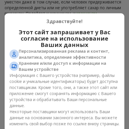
уместен даже в том случае, если человек придерживается
определенной диеты или не употребляет сахар по личным
причинам. Подойдет и женщинам, и
мужчинам
.
Здравствуйте!
В каждой корзине — ароматные плоды, собранные в
гармоничный фруктовый микс. Букет в корзине из фруктов
Этот сайт запрашивает у Вас
может представлять собой изысканную сладкую корзину
согласие на использование
или сдержанный эко-набор из сезонных фруктов. Букет в
Ваших данных
корзине из фруктов, как натуральный комплимент, всегда
Персонализированная реклама и контент,
выглядит уместно и
ко дню рождения
, и
к рождению
аналитика, определение эффективности
ребенка
, и к определенному
бизнес-событию
.
Хранение и/или доступ к информации на
Вашем устройстве
Идеи оформления корзины с
Информация с Вашего устройства (например, файлы
фруктами в подарок
cookie и уникальные идентификаторы) будет доступна
поставщикам. Кроме того, они, а также этот сайт или
Эмоциональная окраска, которую несет букет в корзине из
приложение смогут сохранять информацию с Вашего
фруктов, зависит от оформления. Оно имеет значение не
устройства и обрабатывать Ваши персональные
меньше, чем наполнение. Именно праздничное оформление
данные.
превращает обычный букет в корзине из фруктов в
Некоторые поставщики могут использовать Ваши
гастрономический подарок. В компании
Flowers.ua
мы
данные на основании законного интереса. Вы можете
всегда учитываем пожелания клиента при создании декора.
изменить свой выбор позже по ссылке внизу страницы.
При формировании композиции используются натуральные