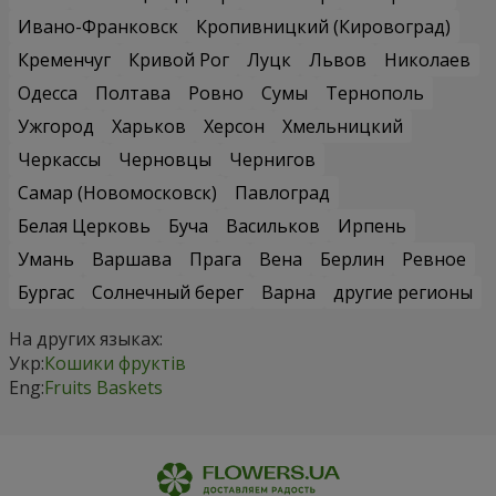
Ивано-Франковск
Кропивницкий (Кировоград)
Кременчуг
Кривой Рог
Луцк
Львов
Николаев
Одесса
Полтава
Ровно
Сумы
Тернополь
Ужгород
Харьков
Херсон
Хмельницкий
Черкассы
Черновцы
Чернигов
Самар (Новомосковск)
Павлоград
Белая Церковь
Буча
Васильков
Ирпень
Умань
Варшава
Прага
Вена
Берлин
Ревное
Бургас
Солнечный берег
Варна
другие регионы
На других языках:
Укр:
Кошики фруктів
Eng:
Fruits Baskets