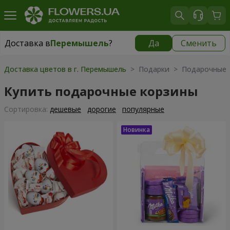
Доставка в
Перемышель
?
Да
Сменить
Доставка в
Перемышель
|
1250 грн
Доставка цветов в г. Перемышель
> Подарки > Подарочные 
Купить подарочные корзины
Cортировка:
дешевые
дорогие
популярные