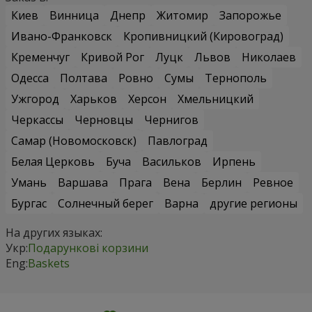
Киев
Винница
Днепр
Житомир
Запорожье
Ивано-Франковск
Кропивницкий (Кировоград)
Кременчуг
Кривой Рог
Луцк
Львов
Николаев
Одесса
Полтава
Ровно
Сумы
Тернополь
Ужгород
Харьков
Херсон
Хмельницкий
Черкассы
Черновцы
Чернигов
Самар (Новомосковск)
Павлоград
Белая Церковь
Буча
Васильков
Ирпень
Умань
Варшава
Прага
Вена
Берлин
Ревное
Бургас
Солнечный берег
Варна
другие регионы
На других языках:
Укр:
Подарункові корзини
Eng:
Baskets