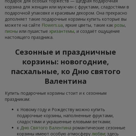
подарок для особых торжеств — щедрая подарочная
корзина для женщин или мужчин с фруктами, сладостями в
подарочной упаковке и красивым декором. Она прекрасно
дополняет такие подарочные корзины купить которые вы
можете на сайте
Flowers.ua
, яркие цветы, такие как
розы
,
пионы
или пушистые
хризантемы
, и создаёт ощущение
настоящего праздника.
Сезонные и праздничные
корзины: новогодние,
пасхальные, ко Дню святого
Валентина
Купить подарочные корзины стоит и к сезонным
праздникам:
к Новому году и Рождеству можно купить
подарочные корзины, наполненные фруктами,
сладостями и украшенные еловыми ветками;
к
Дню Святого Валентина
романтические сезонные
корзины имеют особую атмосферу
любви
; здесь