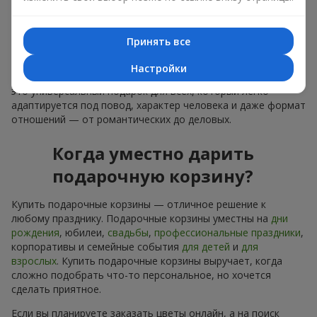
лаконичное оформление и изысканный букет, как
финальный акцент — стоит купить подарочные корзины,
чтобы всё это оказалось в ваших руках.
Принять все
Купить подарочные корзины — это не просто приобрести
Настройки
банальную вещь. Сегодня купить подарочные корзины —
это универсальный подарок для всех, который легко
адаптируется под повод, характер человека и даже формат
отношений — от романтических до деловых.
Когда уместно дарить
подарочную корзину?
Купить подарочные корзины — отличное решение к
любому празднику. Подарочные корзины уместны на
дни
рождения
, юбилеи,
свадьбы
,
профессиональные праздники
,
корпоративы и семейные события
для детей
и
для
взрослых
. Купить подарочные корзины выручает, когда
сложно подобрать что-то персональное, но хочется
сделать приятное.
Если вы планируете заказать цветы онлайн, а на поиск