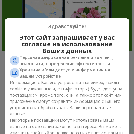
Здравствуйте!
Этот сайт запрашивает у Вас
согласие на использование
Ваших данных
Персонализированная реклама и контент,
аналитика, определение эффективности
Подарочные корзины —
Хранение и/или доступ к информации на
универсальный подарок к любому
Вашем устройстве
Информация с Вашего устройства (например, файлы
празднику
cookie и уникальные идентификаторы) будет доступна
поставщикам. Кроме того, они, а также этот сайт или
Если вы ищете универсальный подарок, но времени в
приложение смогут сохранять информацию с Вашего
обрез, у нас есть для вас отличное проверенное решение:
устройства и обрабатывать Ваши персональные
вы можете купить подарочные корзины. Подарочная
данные.
корзина с изысканными угощениями к празднику, фруктами,
Некоторые поставщики могут использовать Ваши
вкусным чаем или даже алкогольными напитками
становится идеальным дополнением к цветам или
данные на основании законного интереса. Вы можете
самостоятельным презентом. Идеальный набор,
изменить свой выбор позже по ссылке внизу страницы.