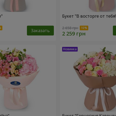
le"
Букет "В восторге от тебя!
2 658 грн
Заказать
liya"
Букет "Герцогиня Кавенд