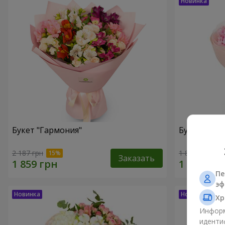
Букет "Гармония"
Букет "El M
2 187 грн
1 881 грн
Заказать
Пе
эф
Хр
Информ
иденти