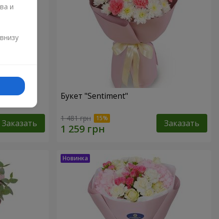
ва и
и
 внизу
Букет "Sentiment"
1 481 грн
Заказать
Заказать