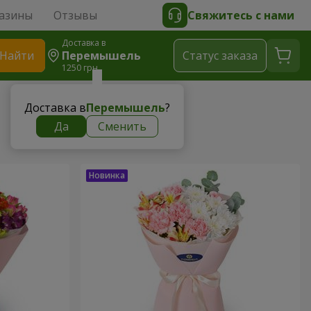
азины
Отзывы
Свяжитесь с нами
Доставка в
Найти
Перемышель
Cтатус заказа
1250 грн
Доставка в
Перемышель
?
Да
Сменить