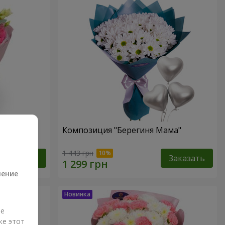
Композиция "Берегиня Мама"
а
1 443 грн
Заказать
Заказать
ление
ые
же этот