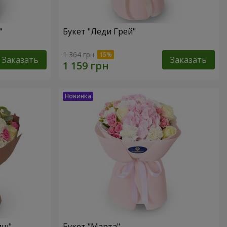
"
Букет "Леди Грей"
1 364 грн
Заказать
Заказать
иш"
Букет "Марта"