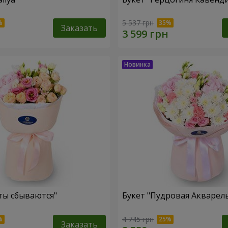
5 537 грн
Заказать
ты сбываются"
Букет "Пудровая Акварел
4 745 грн
Заказать