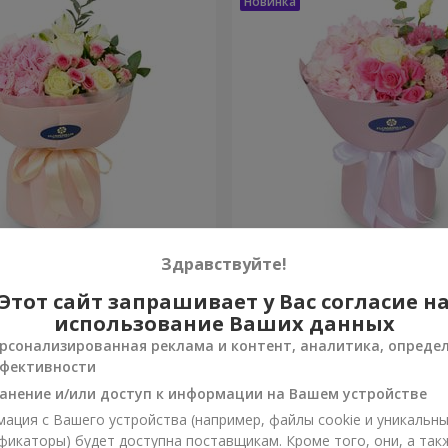
onte"
Букет "Margaret"
Здравствуйте!
Этот сайт запрашивает у Вас согласие н
1 666 грн
Заказать
использование Ваших данных
рсонализированная реклама и контент, аналитика, опреде
фективности
анение и/или доступ к информации на Вашем устройстве
ация с Вашего устройства (например, файлы cookie и уникальн
фикаторы) будет доступна поставщикам. Кроме того, они, а так