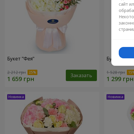
сайт и
обраба
Некото
законн
страни
Букет "Фея"
Букет "Юрм
2 212 грн
1 528 грн
Заказать