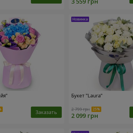
йя"
Букет "Laura"
2 799 грн
Заказать