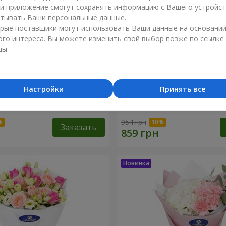
ли приложение смогут сохранять информацию с Вашего устройст
тывать Ваши персональные данные.
рые поставщики могут использовать Ваши данные на основани
ого интереса. Вы можете изменить свой выбор позже по ссылке
цы.
Настройки
Принять все
ола" из 9 хризантем
Букет "Белая гортензия"
954 грн
Заказать