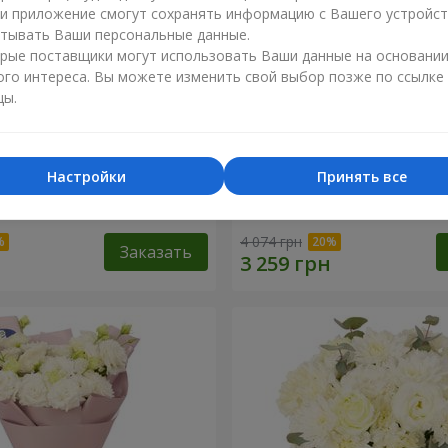
ли приложение смогут сохранять информацию с Вашего устройст
тывать Ваши персональные данные.
рые поставщики могут использовать Ваши данные на основани
ого интереса. Вы можете изменить свой выбор позже по ссылке
цы.
Настройки
Принять все
li"
Букет "Magic Rose"
4 074 грн
Заказать