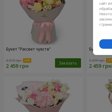
сайт и
обраба
Некото
законн
страни
Букет "Рассвет чувств"
Букет "Cаval
3 513 грн
3 279 грн
Заказать