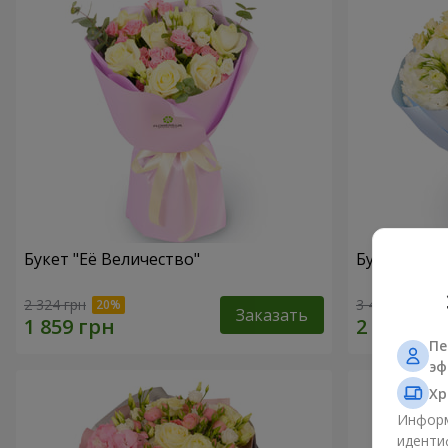
Букет "Её Величество"
Букет "Ари
2 324 грн
3 481 грн
Заказать
Пе
эф
Хр
Информ
иденти