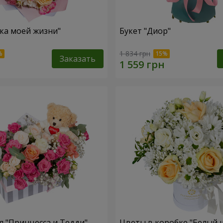
зка моей жизни"
Букет "Диор"
1 834 грн
Заказать
 "Принцесса и Тедди"
Цветы в коробке "Белый 