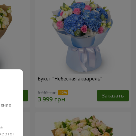
Букет "Небесная акварель"
а
6 665 грн
Заказать
Заказать
ление
ые
же этот