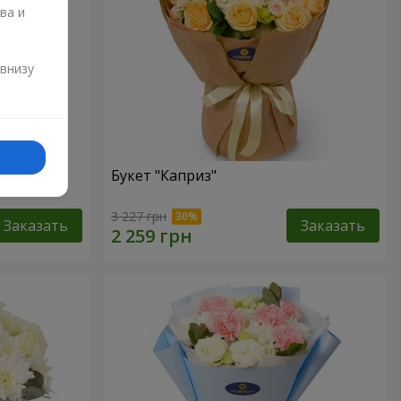
ва и
и
 внизу
Букет "Каприз"
3 227 грн
Заказать
Заказать