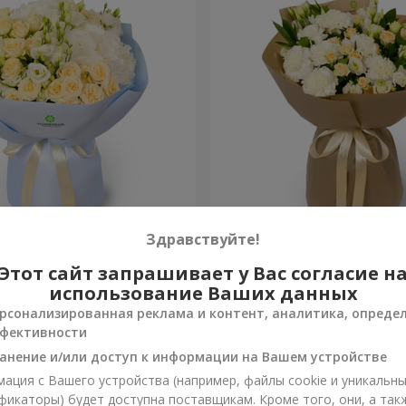
ана"
Букет "Веяна"
Здравствуйте!
Этот сайт запрашивает у Вас согласие н
2 856 грн
Заказать
использование Ваших данных
рсонализированная реклама и контент, аналитика, опреде
фективности
анение и/или доступ к информации на Вашем устройстве
ация с Вашего устройства (например, файлы cookie и уникальн
фикаторы) будет доступна поставщикам. Кроме того, они, а так