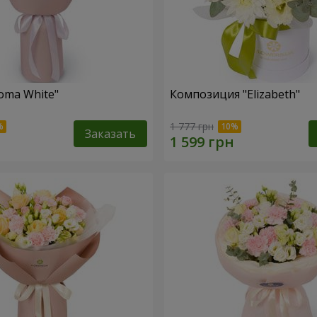
oma White"
Композиция "Elizabeth"
1 777 грн
Заказать