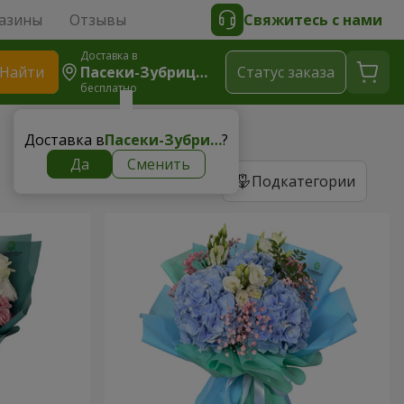
азины
Отзывы
Свяжитесь с нами
Доставка в
Найти
Пасеки-Зубрицкие
Cтатус заказа
бесплатно
Доставка в
Пасеки-Зубрицкие
?
Да
Сменить
Подкатегории